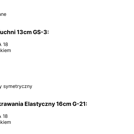
ane
Kuchni 13cm GS-3:
A 18
skiem
y symetryczny
rawania Elastyczny 16cm G-21:
 18
skiem