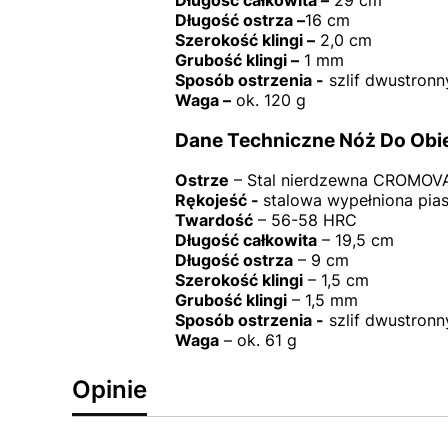
Długość całkowita –
29 cm
Długość ostrza –
16 cm
Szerokość klingi –
2,0 cm
Grubość klingi –
1 mm
Sposób ostrzenia -
szlif dwustronn
Waga –
ok. 120 g
Dane Techniczne Nóż Do Obie
Ostrze
– Stal nierdzewna CROMOV
Rękojeść -
stalowa wypełniona pia
Twardość
– 56-58 HRC
Długość całkowita
– 19,5 cm
Długość ostrza
– 9 cm
Szerokość klingi
– 1,5 cm
Grubość klingi
– 1,5 mm
Sposób ostrzenia -
szlif dwustronn
Waga
– ok. 61 g
Opinie