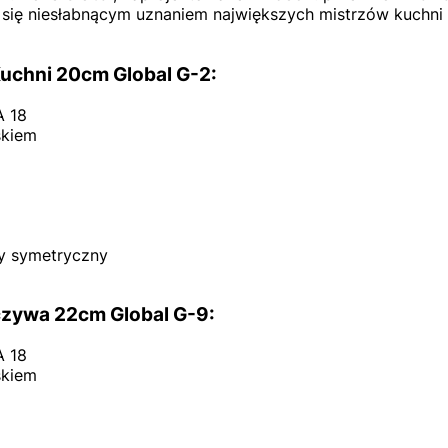
ię niesłabnącym uznaniem największych mistrzów kuchni –
Kuchni 20cm
Global G-2
:
A 18
skiem
y symetryczny
eczywa 22cm
Global G-9
:
A 18
skiem