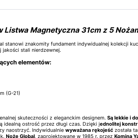
aw Listwa Magnetyczna 31cm z 5 Noża
l stanowi znakomity fundament indywidualnej kolekcji ku
jakości stali nierdzewnej.
ujących elementów:
m (G-21)
)
enalnej skuteczności z eleganckim designem.
Są lekkie i
 idealną ostrość przez długi czas. Dzięki j
ednolitej konstr
czy naostrzyć. Indywidualnie
wyważana rękojeść
została t
ąk.
Noże Global
, zaprojektowane w 1985 r. przez
Komina Y