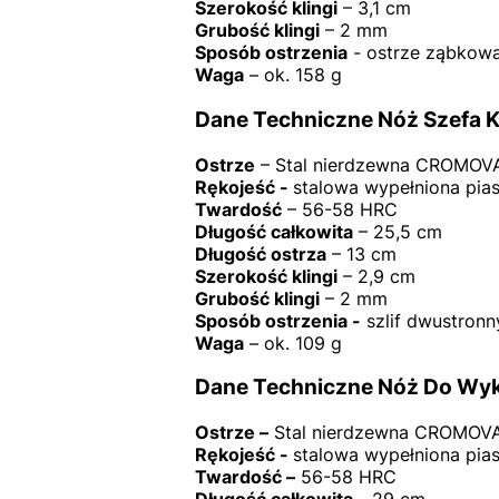
Szerokość klingi
– 3,1 cm
Grubość klingi
– 2 mm
Sposób ostrzenia
- ostrze ząbkow
Waga
– ok. 158 g
Dane Techniczne Nóż Szefa 
Ostrze
– Stal nierdzewna CROMOV
Rękojeść -
stalowa wypełniona pia
Twardość
– 56-58 HRC
Długość całkowita
– 25,5 cm
Długość ostrza
– 13 cm
Szerokość klingi
– 2,9 cm
Grubość klingi
– 2 mm
Sposób ostrzenia -
szlif dwustronn
Waga
– ok. 109 g
Dane Techniczne Nóż Do Wyk
Ostrze –
Stal nierdzewna CROMOVA
Rękojeść -
stalowa wypełniona pia
Twardość –
56-58 HRC