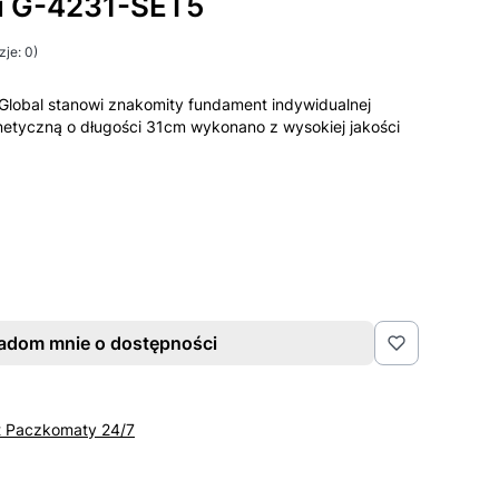
i G-4231-SET5
je: 0)
lobal stanowi znakomity fundament indywidualnej
netyczną o długości 31cm wykonano z wysokiej jakości
adom mnie o dostępności
t Paczkomaty 24/7