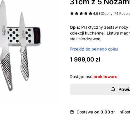
31cm z 5 Nożam
4.93
(Oceny: 74 Recenz
Opis:
Praktyczny zestaw noży G
kolekcji kuchennej. Listwę mag
stali nierdzewnej.
Przejdź do pełnego opisu
Cena
1 999,00 zł
Dostępność:
brak towaru
Powi
Dostawa
od 0,00 zł
- InPos