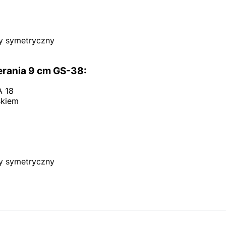
y symetryczny
rania 9 cm GS-38:
A 18
skiem
y symetryczny