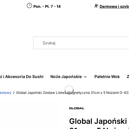
Pon. - Pt. 7 - 14
Darmowa i szyb
i i Akcesoria Do Sushi
Noże Japońskie
Patelnie Wok
Z
Zestawy
Global Japoński Zestaw Listwa Magnetyczna 31cm z 5 Nożami G-4
Global Japoński