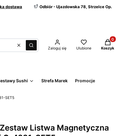
ka dostawa
Odbiór - Ujazdowska 78, Strzelce Op.
Produkty w kos
Wyczyść
Szukaj
Zaloguj się
Ulubione
Koszyk
estawy Sushi
Strefa Marek
Promocje
231-SET5
 Zestaw Listwa Magnetyczna