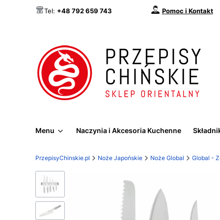
Pomoc i Kontakt
Tel:
+48 792 659 743
Menu
Naczynia i Akcesoria Kuchenne
Składnik
PrzepisyChinskie.pl
Noże Japońskie
Noże Global
Global - 