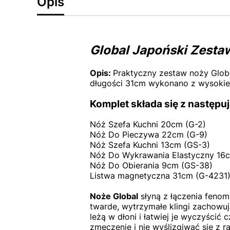
Opis
Global Japoński Zest
Opis:
Praktyczny zestaw noży Globa
długości 31cm wykonano z wysokiej 
Komplet składa się z następ
Nóż Szefa Kuchni 20cm (G-2)
Nóż Do Pieczywa 22cm (G-9)
Nóż Szefa Kuchni 13cm (GS-3)
Nóż Do Wykrawania Elastyczny 16c
Nóż Do Obierania 9cm (GS-38)
Listwa magnetyczna 31cm (G-4231
Noże Global
słyną z łączenia fenom
twarde, wytrzymałe klingi zachowują
leżą w dłoni i łatwiej je wyczyścić 
zmęczenie i nie wyślizgiwać się z r