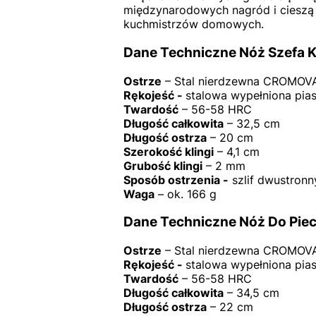
międzynarodowych nagród i cieszą s
kuchmistrzów domowych.
Dane Techniczne Nóż Szefa 
Ostrze
– Stal nierdzewna CROMOV
Rękojeść -
stalowa wypełniona pia
Twardość
– 56-58 HRC
Długość całkowita
– 32,5 cm
Długość ostrza
– 20 cm
Szerokość klingi
– 4,1 cm
Grubość klingi
– 2 mm
Sposób ostrzenia -
szlif dwustronn
Waga
– ok. 166 g
Dane Techniczne Nóż Do Pi
Ostrze
– Stal nierdzewna CROMOV
Rękojeść -
stalowa wypełniona pia
Twardość
– 56-58 HRC
Długość całkowita
– 34,5 cm
Długość ostrza
– 22 cm