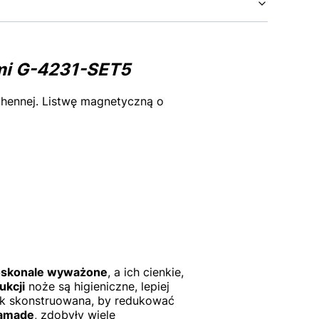
mi G-4231-SET5
chennej. Listwę magnetyczną o
 doskonale wyważone
, a ich cienkie,
ukcji
noże są higieniczne, lepiej
ak skonstruowana, by redukować
amadę
, zdobyły wiele