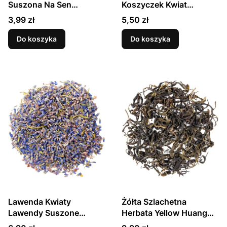
Suszona Na Sen
Koszyczek Kwiat
Uspokaja 30g
Naturalny 25g
Cena
Cena
3,99 zł
5,50 zł
SKWORCU
SKWORCU
Do koszyka
Do koszyka
Lawenda Kwiaty
Żółta Szlachetna
Lawendy Suszone
Herbata Yellow Huang
Pachnące 20g
Xiao Tea 15g SKWORCU