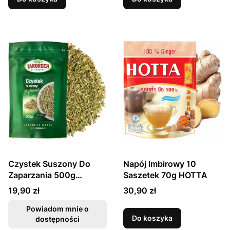
Czystek Suszony Do
Napój Imbirowy 10
Zaparzania 500g
Saszetek 70g HOTTA
TARGROCH
Cena
Cena
19,90 zł
30,90 zł
Powiadom mnie o
Do koszyka
dostępności