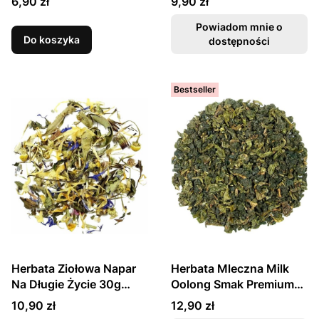
Cena
Cena
6,90 zł
9,90 zł
SKWORCU
Powiadom mnie o
Do koszyka
dostępności
Bestseller
Herbata Ziołowa Napar
Herbata Mleczna Milk
Na Długie Życie 30g
Oolong Smak Premium
SKWORCU
50g SKWORCU
Cena
Cena
10,90 zł
12,90 zł