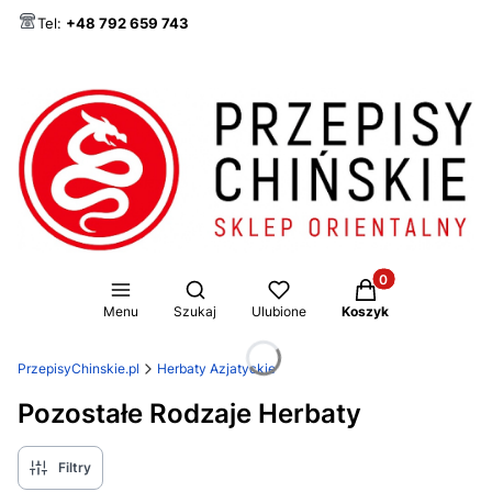
Tel:
+48 792 659 743
Produkty w koszy
Otwórz wyszukiwarkę
Menu
Szukaj
Ulubione
Koszyk
PrzepisyChinskie.pl
Herbaty Azjatyckie
Pozostałe Rodzaje Herbaty
Filtry