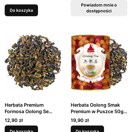
Powiadom mnie o
Do koszyka
dostępności
Herbata Premium
Herbata Oolong Smak
Formosa Oolong Se
Premium w Puszce 50g
Chung Wyjątkowa 50g
SHAN WAI SHAN
Cena
Cena
12,90 zł
19,90 zł
SKWORCU
Do koszyka
Do koszyka