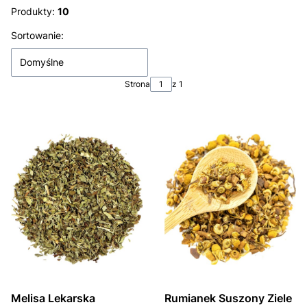
Produkty:
10
Lista produktów
Sortowanie:
Domyślne
Strona
z 1
Melisa Lekarska
Rumianek Suszony Ziele