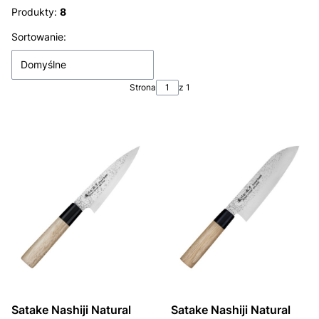
Produkty:
8
Lista produktów
Sortowanie:
Domyślne
Strona
z 1
Satake Nashiji Natural
Satake Nashiji Natural