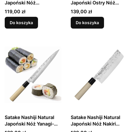
Japoński Nóż
Japoński Ostry Nóż
Uniwersalny 12cm
Kuchenny Santoku Do
Cena
Cena
119,00 zł
139,00 zł
Warzyw 56 HRC 17cm
Do koszyka
Do koszyka
Satake Nashiji Natural
Satake Nashiji Natural
Japoński Nóż Yanagi-
Japoński Nóż Nakiri
Sashimi 21cm
16cm