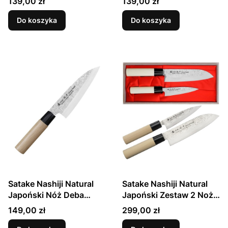
Cena
Cena
139,00 zł
139,00 zł
Do koszyka
Do koszyka
Satake Nashiji Natural
Satake Nashiji Natural
Japoński Nóż Deba
Japoński Zestaw 2 Noży
15,5cm
Santoku 17cm i
Cena
Cena
149,00 zł
299,00 zł
Uniwersalny 12cm w