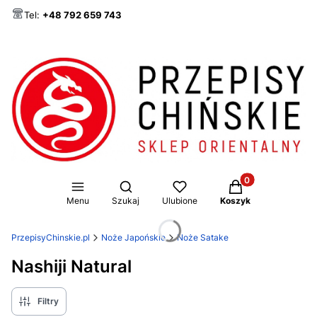
Tel:
+48 792 659 743
Produkty w koszy
Otwórz wyszukiwarkę
Menu
Szukaj
Ulubione
Koszyk
PrzepisyChinskie.pl
Noże Japońskie
Noże Satake
Nashiji Natural
Filtry