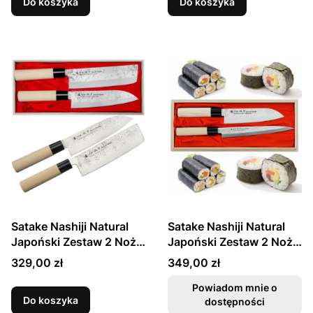
Drewnianym Etui
Do koszyka
Do koszyka
Satake Nashiji Natural
Satake Nashiji Natural
Japoński Zestaw 2 Noży
Japoński Zestaw 2 Noży
Santoku 17cm i Nakiri
Santoku 17cm i Sashimi
Cena
Cena
329,00 zł
349,00 zł
16cm w Drewnianym Etui
21cm w Drewnianym Etui
Powiadom mnie o
Do koszyka
dostępności