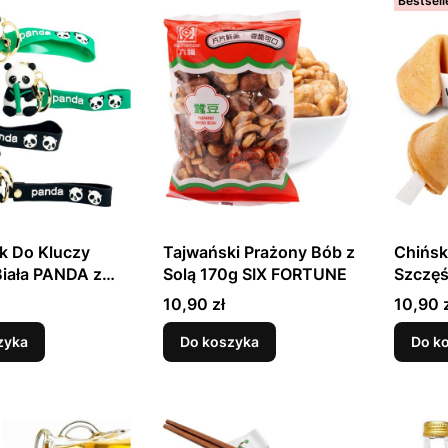
Bestsell
k Do Kluczy
Tajwański Prażony Bób z
Chińsk
iała PANDA z
Solą 170g SIX FORTUNE
Szczęś
em Różne
Sztuk
Cena
Cena
10,90 zł
10,90 
 EMRO AZIATICA
zyka
Do koszyka
Do k