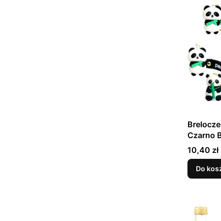
Brelocze
Czarno B
Bambus
Cena
10,40 zł
Rodzaje
Do kos