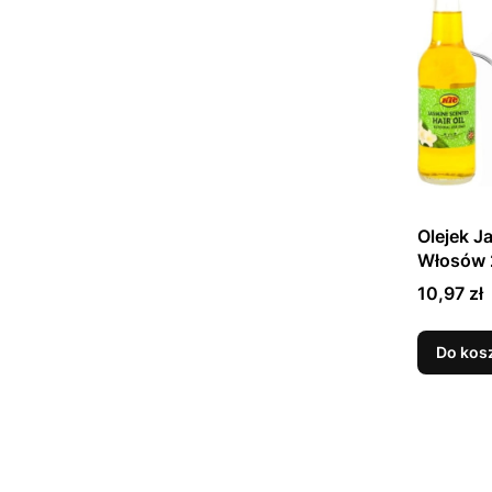
Olejek 
Włosów 
Cena
10,97 zł
Do kos