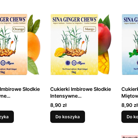
 Imbirowe Słodkie
Cukierki Imbirowe Słodkie
Cukier
wne
Intensywne
Miętow
wające Na Gardło
Rozgrzewające Na Gardło
56g SI
Cena
Cena
8,90 zł
8,90 zł
marańcza 56g
Smak Mango 56g SINA
zyka
Do koszyka
Do k