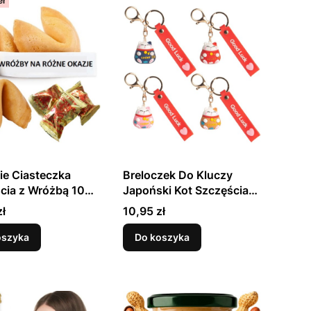
er
ie Ciasteczka
Breloczek Do Kluczy
cia z Wróżbą 10
Japoński Kot Szczęścia
 JANECO
Maneki Neko Good Luck
Cena
zł
10,95 zł
EMRO AZIATICA
oszyka
Do koszyka