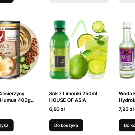
Ciecierzycy
Sok z Limonki 250ml
Woda E
 Humus 400g
HOUSE OF ASIA
Hydrol
TRS
Cena
Cena
6,93 zł
7,90 zł
zyka
Do koszyka
Do k