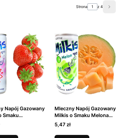
Strona
z 4
Następne pro
ny Napój Gazowany
Mleczny Napój Gazowany
 o Smaku
Milkis o Smaku Melona
awkowym 250ml
250ml LOTTE
Cena
5,47 zł