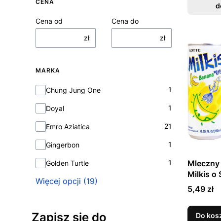
CENA
d
Cena od
Cena do
zł
zł
MARKA
Marka
1
Chung Jung One
1
Doyal
21
Emro Aziatica
1
Gingerbon
Mleczny
1
Golden Turtle
Milkis o
Więcej opcji (19)
Banano
Cena
5,49 zł
LOTTE
Zapisz się do
Do kos