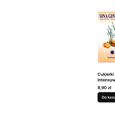
Cukierki
Intensy
Rozgrze
Cena
8,90 zł
Smak Po
SINA
Do kos