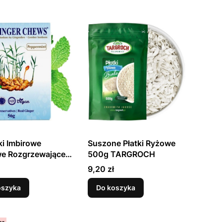
ki Imbirowe
Suszone Płatki Ryżowe
e Rozgrzewające
500g TARGROCH
NA
Cena
9,20 zł
oszyka
Do koszyka