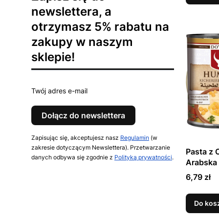
newslettera, a
otrzymasz 5% rabatu na
zakupy w naszym
sklepie!
Twój adres e-mail
Dołącz do newslettera
Zapisując się, akceptujesz nasz
Regulamin
(w
zakresie dotyczącym Newslettera). Przetwarzanie
Pasta z 
danych odbywa się zgodnie z
Polityką prywatności
.
Arabska
DOYAL
Cena
6,79 zł
Do kos