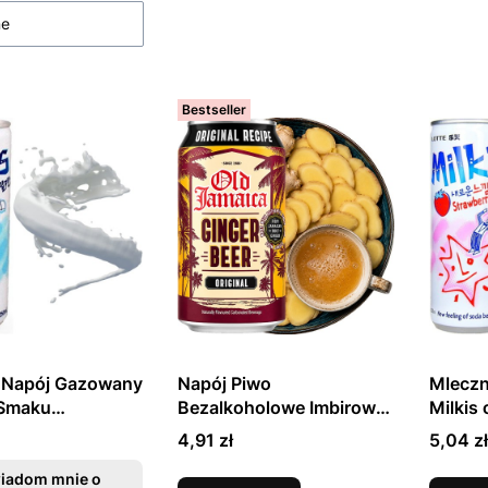
ne
Bestseller
 Napój Gazowany
Napój Piwo
Mlecz
 Smaku
Bezalkoholowe Imbirowe
Milkis
wym 250ml
z Jamajki Ginger Beer
Trusk
Cena
Cena
4,91 zł
5,04 zł
330ml OLD JAMAICA
LOTTE
iadom mnie o