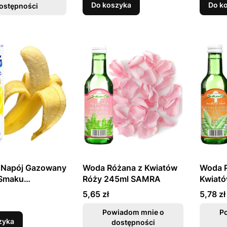
Do koszyka
Do k
ostępności
 Napój Gazowany
Woda Różana z Kwiatów
Woda 
 Smaku
Róży 245ml SAMRA
Kwiat
wym 250ml
245ml
Cena
Cena
5,65 zł
5,78 zł
Powiadom mnie o
P
zyka
dostępności