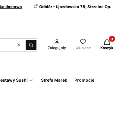
ka dostawa
Odbiór - Ujazdowska 78, Strzelce Op.
Produkty w kos
Wyczyść
Szukaj
Zaloguj się
Ulubione
Koszyk
estawy Sushi
Strefa Marek
Promocje