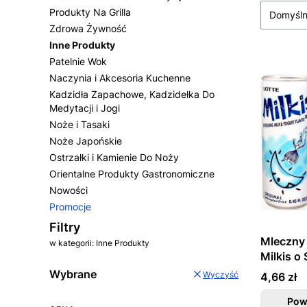
Produkty Na Grilla
Domyśl
Zdrowa Żywność
Inne Produkty
Patelnie Wok
Naczynia i Akcesoria Kuchenne
Kadzidła Zapachowe, Kadzidełka Do
Medytacji i Jogi
Noże i Tasaki
Noże Japońskie
Ostrzałki i Kamienie Do Noży
Orientalne Produkty Gastronomiczne
Nowości
Promocje
Koniec menu
Filtry
Mleczny
w kategorii: Inne Produkty
Milkis o
Jogurto
Wybrane
Wyczyść
Cena
4,66 zł
LOTTE
Pow