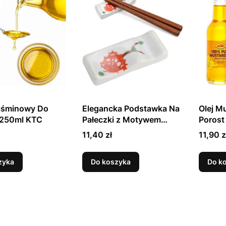
Jaśminowy Do
Elegancka Podstawka Na
Olej M
250ml KTC
Pałeczki z Motywem
Porost
Czerwony Kwiat 7cm
250ml
Cena
Cena
11,40 zł
11,90 z
GOLDEN TURTLE
zyka
Do koszyka
Do k