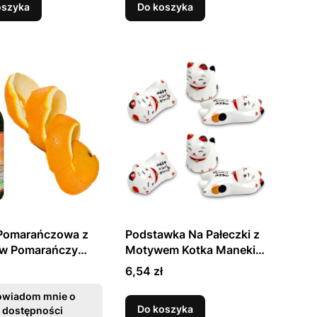
oszyka
Do koszyka
Pomarańczowa z
Podstawka Na Pałeczki z
ów Pomarańczy
Motywem Kotka Maneki-
 SAMRA
Neko EMRO AZIATICA
Cena
6,54 zł
owiadom mnie o
Do koszyka
dostępności