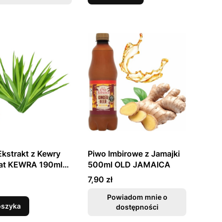
kstrakt z Kewry
Piwo Imbirowe z Jamajki
at KEWRA 190ml
500ml OLD JAMAICA
Cena
7,90 zł
Powiadom mnie o
oszyka
dostępności