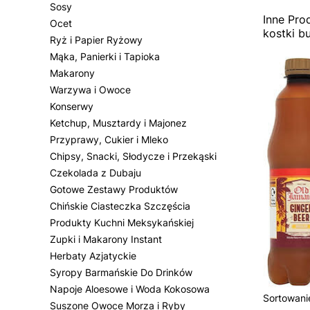
Sosy
Inne Pro
Ocet
kostki b
Ryż i Papier Ryżowy
Mąka, Panierki i Tapioka
Makarony
Warzywa i Owoce
Konserwy
Ketchup, Musztardy i Majonez
Przyprawy, Cukier i Mleko
Chipsy, Snacki, Słodycze i Przekąski
Czekolada z Dubaju
Gotowe Zestawy Produktów
Chińskie Ciasteczka Szczęścia
Produkty Kuchni Meksykańskiej
Zupki i Makarony Instant
Herbaty Azjatyckie
Syropy Barmańskie Do Drinków
Napoje Aloesowe i Woda Kokosowa
Lista
Sortowani
Suszone Owoce Morza i Ryby