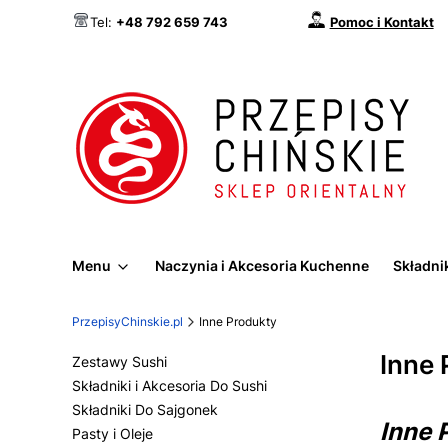
Pomoc i Kontakt
Tel:
+48 792 659 743
Menu
Naczynia i Akcesoria Kuchenne
Składnik
PrzepisyChinskie.pl
Inne Produkty
Inne 
Zestawy Sushi
Składniki i Akcesoria Do Sushi
Składniki Do Sajgonek
Inne 
Pasty i Oleje