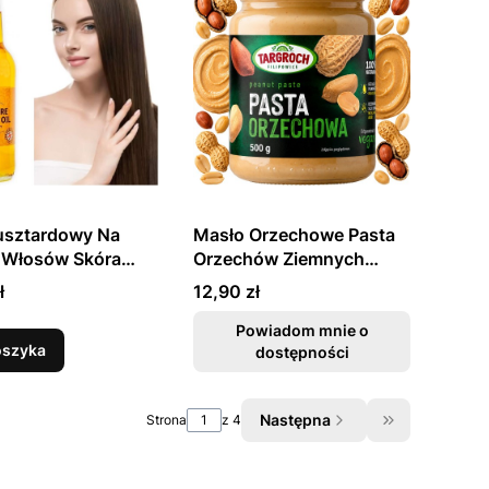
usztardowy Na
Masło Orzechowe Pasta
 Włosów Skóra
Orzechów Ziemnych
 KTC
Smooth Peanut Butter
Cena
ł
12,90 zł
500g TARGROCH
Powiadom mnie o
oszyka
dostępności
Następna
Strona
z 4
Przejdź do os