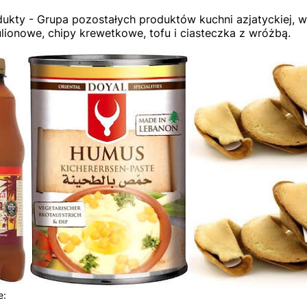
dukty - Grupa pozostałych produktów kuchni azjatyckiej, w
ulionowe, chipy krewetkowe, tofu i ciasteczka z wróżbą.
 produktów
e: