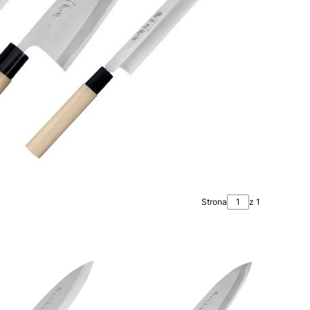
Strona
z 1