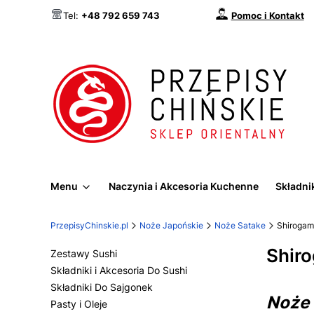
Pomoc i Kontakt
Tel:
+48 792 659 743
Menu
Naczynia i Akcesoria Kuchenne
Składnik
PrzepisyChinskie.pl
Noże Japońskie
Noże Satake
Shirogam
Shir
Zestawy Sushi
Składniki i Akcesoria Do Sushi
Składniki Do Sajgonek
Noże 
Pasty i Oleje