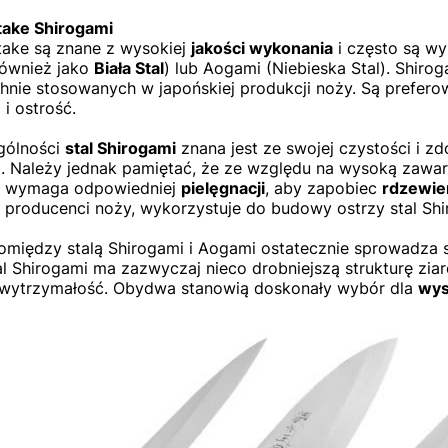
take Shirogami
ake są znane z wysokiej
jakości wykonania
i często są w
również jako
Biała Stal
) lub Aogami (Niebieska Stal). Shir
nie stosowanych w japońskiej produkcji noży. Są prefero
 i ostrość.
gólności
stal Shirogami
znana jest ze swojej czystości i z
. Należy jednak pamiętać, że ze względu na wysoką zawar
i wymaga odpowiedniej
pielęgnacji
, aby zapobiec
rdzewie
 producenci noży, wykorzystuje do budowy ostrzy stal Shi
między stalą Shirogami i Aogami ostatecznie sprowadza si
al Shirogami ma zazwyczaj nieco drobniejszą strukturę zia
 wytrzymałość. Obydwa stanowią doskonały wybór dla
wys