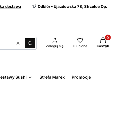
ka dostawa
Odbiór - Ujazdowska 78, Strzelce Op.
Produkty w kos
Wyczyść
Szukaj
Zaloguj się
Ulubione
Koszyk
estawy Sushi
Strefa Marek
Promocje