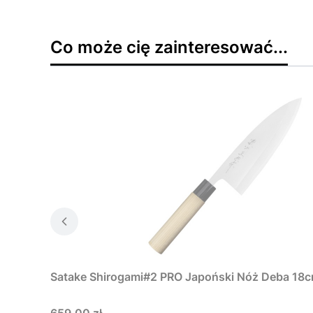
Co może cię zainteresować...
Satake Shirogami#2 PRO Japoński Nóż Deba 18
Cena