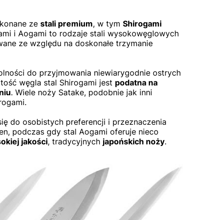
ykonane ze
stali premium
, w tym
Shirogami
ogami i Aogami to rodzaje stali wysokowęglowych
wane ze względu na doskonałe trzymanie
dolności do przyjmowania niewiarygodnie ostrych
tość węgla stal Shirogami jest
podatna na
niu
. Wiele noży Satake, podobnie jak inni
rogami.
ę do osobistych preferencji i przeznaczenia
ren, podczas gdy stal Aogami oferuje nieco
okiej jakości
, tradycyjnych
japońskich noży
.