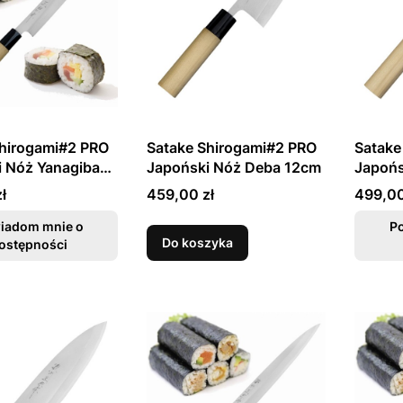
Shirogami#2 PRO
Satake Shirogami#2 PRO
Satake
i Nóż Yanagiba
Japoński Nóż Deba 12cm
Japońs
Cena
Cena
ł
459,00 zł
499,00
iadom mnie o
P
Do koszyka
ostępności