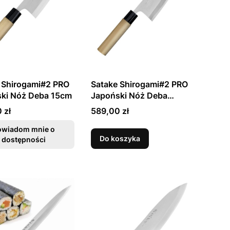
 Shirogami#2 PRO
Satake Shirogami#2 PRO
ki Nóż Deba 15cm
Japoński Nóż Deba
16,5cm
Cena
 zł
589,00 zł
owiadom mnie o
Do koszyka
dostępności