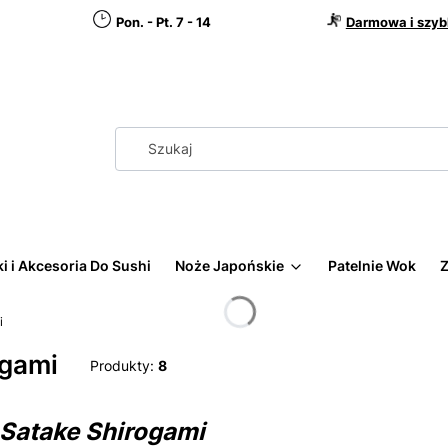
Pon. - Pt. 7 - 14
Darmowa i szyb
i i Akcesoria Do Sushi
Noże Japońskie
Patelnie Wok
Z
i
ogami
Produkty:
8
Satake Shirogami