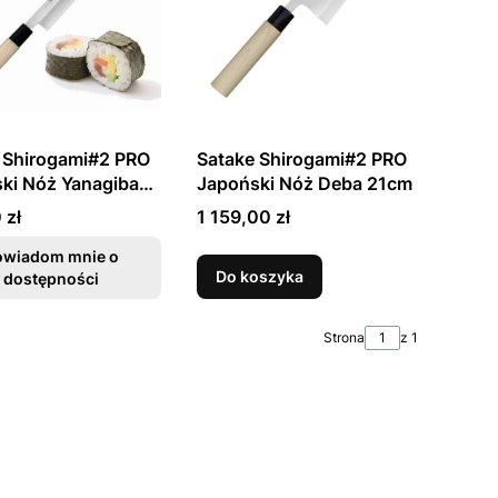
 Shirogami#2 PRO
Satake Shirogami#2 PRO
ki Nóż Yanagiba
Japoński Nóż Deba 21cm
Cena
 zł
1 159,00 zł
owiadom mnie o
Do koszyka
dostępności
Strona
z 1