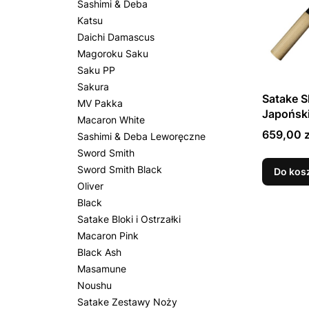
Sashimi & Deba
Katsu
Daichi Damascus
Magoroku Saku
Saku PP
Sakura
Satake 
MV Pakka
Japońsk
Macaron White
Cena
659,00 z
Sashimi & Deba Leworęczne
Sword Smith
Sword Smith Black
Do kos
Oliver
Black
Satake Bloki i Ostrzałki
Macaron Pink
Black Ash
Masamune
Noushu
Satake Zestawy Noży