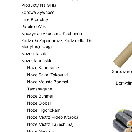
Produkty Na Grilla
Zdrowa Żywność
Inne Produkty
Patelnie Wok
Naczynia i Akcesoria Kuchenne
Kadzidła Zapachowe, Kadzidełka Do
Medytacji i Jogi
Noże i Tasaki
Noże Japońskie
Noże Kanetsune
Lista
Sortowani
Noże Sakai Takayuki
Noże Mcusta Zanmai
Domyśl
Tamahagane
Noże Bunmei
Noże Global
Noże Higonokami
Noże Mistrz Hideo Kitaoka
Noże Mistrz Takeshi Saji
Noże Nagomi