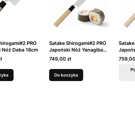
Shirogami#2 PRO
Satake Shirogami#2 PRO
Satake
i Nóż Deba 18cm
Japoński Nóż Yanagiba
Japońs
24cm
27cm
Cena
Cena
ł
749,00 zł
759,00
P
zyka
Do koszyka