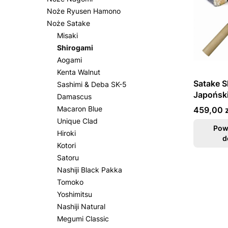
Noże Ryusen Hamono
Noże Satake
Misaki
Shirogami
Aogami
Kenta Walnut
Satake 
Sashimi & Deba SK-5
Japońsk
Damascus
21cm
Cena
Macaron Blue
459,00 z
Unique Clad
Pow
Hiroki
d
Kotori
Satoru
Nashiji Black Pakka
Tomoko
Yoshimitsu
Nashiji Natural
Megumi Classic