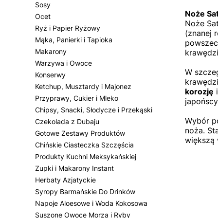
Sosy
Noże Sa
Ocet
Noże Sat
Ryż i Papier Ryżowy
(znanej 
Mąka, Panierki i Tapioka
powszech
Makarony
krawędzi
Warzywa i Owoce
W szcze
Konserwy
krawędzi
Ketchup, Musztardy i Majonez
korozję
Przyprawy, Cukier i Mleko
japońscy
Chipsy, Snacki, Słodycze i Przekąski
Wybór po
Czekolada z Dubaju
noża. St
Gotowe Zestawy Produktów
większą
Chińskie Ciasteczka Szczęścia
Produkty Kuchni Meksykańskiej
Zupki i Makarony Instant
Herbaty Azjatyckie
Syropy Barmańskie Do Drinków
Napoje Aloesowe i Woda Kokosowa
Suszone Owoce Morza i Ryby