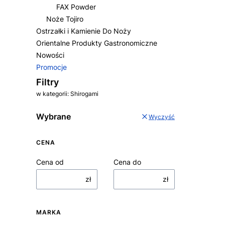
FAX Powder
Noże Tojiro
Ostrzałki i Kamienie Do Noży
Orientalne Produkty Gastronomiczne
Nowości
Promocje
Koniec menu
Filtry
w kategorii: Shirogami
Wybrane
Wyczyść
CENA
Cena od
Cena do
zł
zł
MARKA