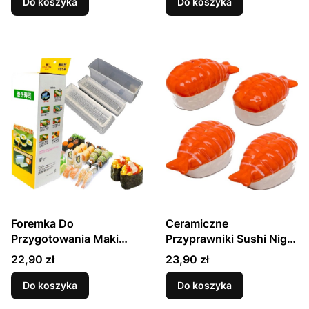
Do koszyka
Do koszyka
Foremka Do
Ceramiczne
Przygotowania Maki
Przyprawniki Sushi Nigiri
Sushi Mold Duża HS
Solniczka i Pieprzniczka
Cena
Cena
22,90 zł
23,90 zł
GADGET MASTER
Do koszyka
Do koszyka