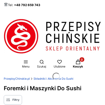
Tel:
+48 792 659 743
Produkty w koszy
Otwórz wyszukiwarkę
Menu
Szukaj
Ulubione
Koszyk
PrzepisyChinskie.pl
Składniki i Akcesoria Do Sushi
Foremki i Maszynki Do Sushi
Filtry