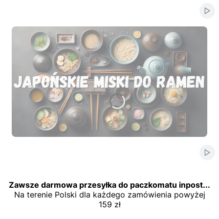
Włą
Naciśnij Enter lub spację, aby otworzyć stronę.
Naciśnij Enter lub spację, aby otworzyć stronę.
Naciśnij Enter lub spację, aby otworzyć stronę.
Naciśnij Enter lub spację, aby otworzyć stronę.
Naciśnij Enter lub spację, aby otworzyć stronę.
Włą
Zawsze darmowa przesyłka do paczkomatu inpost...
Na terenie Polski dla każdego zamówienia powyżej
159 zł