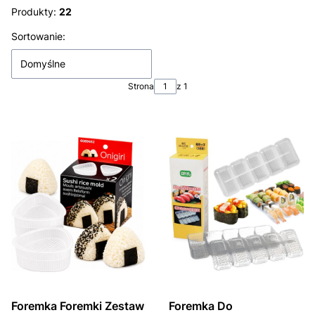
Produkty:
22
Lista produktów
Sortowanie:
Domyślne
Strona
z 1
Foremka Foremki Zestaw
Foremka Do