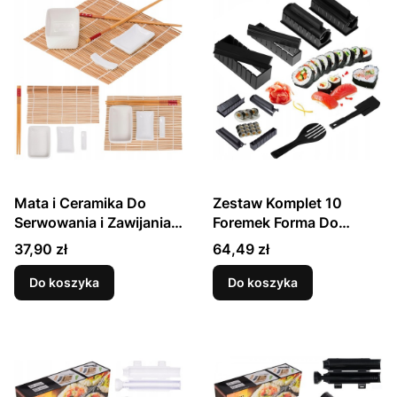
Mata i Ceramika Do
Zestaw Komplet 10
Serwowania i Zawijania
Foremek Forma Do
Sushi Przekąsek 5
Zawijania Sushi Serce i
Cena
Cena
37,90 zł
64,49 zł
Elementów
Kształty
Do koszyka
Do koszyka