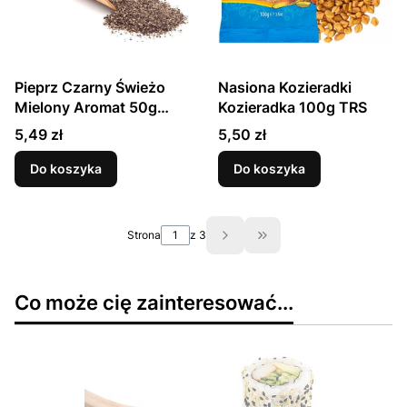
Pieprz Czarny Świeżo
Nasiona Kozieradki
Mielony Aromat 50g
Kozieradka 100g TRS
SKWORCU
Cena
Cena
5,49 zł
5,50 zł
Do koszyka
Do koszyka
Strona
z 3
Przejdź do ostatniej st
Co może cię zainteresować...