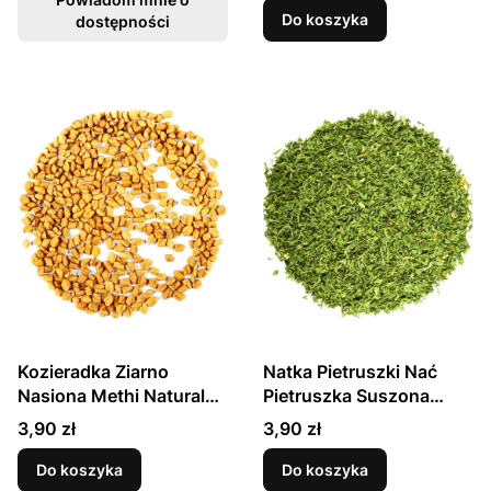
Do koszyka
dostępności
Kozieradka Ziarno
Natka Pietruszki Nać
Nasiona Methi Naturalna
Pietruszka Suszona
50g SKWORCU
Liście 25g SKWORCU
Cena
Cena
3,90 zł
3,90 zł
Do koszyka
Do koszyka