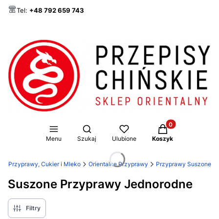
Tel:
+48 792 659 743
Produkty w koszy
Otwórz wyszukiwarkę
Menu
Szukaj
Ulubione
Koszyk
l
Przyprawy, Cukier i Mleko
Orientalne Przyprawy
Przyprawy Suszone
Suszone Przyprawy Jednorodne
Filtry