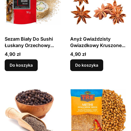
Sezam Biały Do Sushi
Anyż Gwiaździsty
Łuskany Orzechowy
Gwiazdkowy Kruszone
Smak i Aromat 50g
Gwiazdki 20g SKWORCU
Cena
Cena
4,90 zł
4,90 zł
HOUSE OF ASIA
Do koszyka
Do koszyka