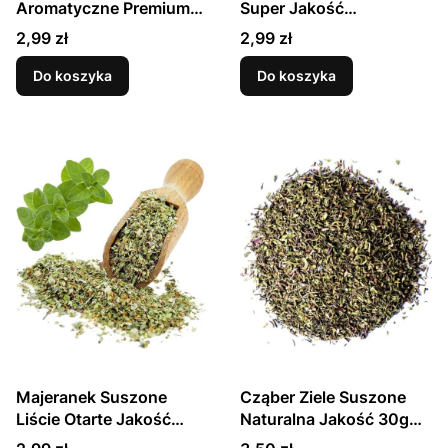
Aromatyczne Premium
Super Jakość
20g SKWORCU
Aromatyczny 30g
Cena
Cena
2,99 zł
2,99 zł
SKWORCU
Do koszyka
Do koszyka
Majeranek Suszone
Cząber Ziele Suszone
Liście Otarte Jakość
Naturalna Jakość 30g
Premium 20g SKWORCU
SKWORCU
Cena
Cena