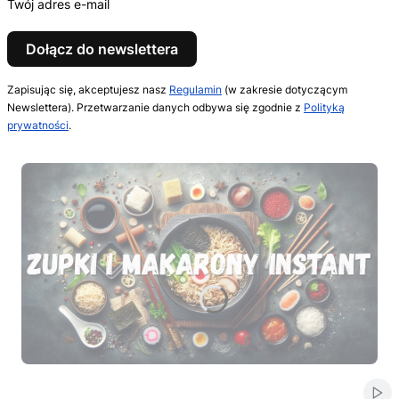
Twój adres e-mail
Dołącz do newslettera
Zapisując się, akceptujesz nasz
Regulamin
(w zakresie dotyczącym
Newslettera). Przetwarzanie danych odbywa się zgodnie z
Polityką
prywatności
.
Naciśnij Enter lub spację, aby otworzyć stronę.
Naciśnij Enter lub spację, aby otworzyć stronę.
Naciśnij Enter lub spację, aby otworzyć stronę.
Naciśnij Enter lub spację, aby otworzyć stronę.
Naciśnij Enter lub spację, aby otworzyć stronę.
Włą