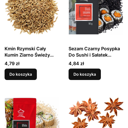
Kmin Rzymski Cały
Sezam Czarny Posypka
Kumin Ziarno Świeży
Do Sushi i Sałatek
Aromatyczny 40g
Naturalne Ziarno 50g
Cena
Cena
4,79 zł
4,84 zł
SKWORCU
HOUSE OF ASIA
Do koszyka
Do koszyka