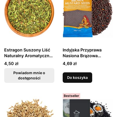
Estragon Suszony Liść
Indyjska Przyprawa
Naturalny Aromatyczny
Nasiona Brązowa
25g SKWORCU
Gorczyca Ziarno Do
Cena
Cena
4,50 zł
4,69 zł
Curry i Marynat 100g
TRS
Powiadom mnie o
Do koszyka
dostępności
Bestseller