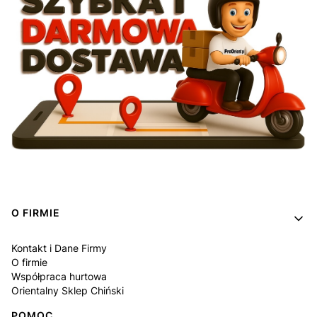
Linki w stopce
O FIRMIE
Kontakt i Dane Firmy
O firmie
Współpraca hurtowa
Orientalny Sklep Chiński
POMOC