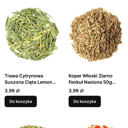
Trawa Cytrynowa
Koper Włoski Ziarno
Suszona Cięta Lemon
Fenkuł Nasiona 50g
Grass Premium 20g
SKWORCU
Cena
Cena
3,99 zł
3,99 zł
SKWORCU
Do koszyka
Do koszyka