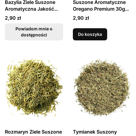
Bazylia Ziele Suszone
Suszone Aromatyczne
Aromatyczna Jakość
Oregano Premium 30g
30g SKWORCU
SKWORCU
Cena
Cena
2,90 zł
2,90 zł
Powiadom mnie o
Do koszyka
dostępności
Rozmaryn Ziele Suszone
Tymianek Suszony