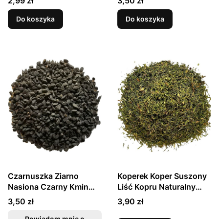
2,99 zł
3,50 zł
Do koszyka
Do koszyka
Czarnuszka Ziarno
Koperek Koper Suszony
Nasiona Czarny Kmin
Liść Kopru Naturalny
Kminek 30g SKWORCU
30g SKWORCU
Cena
Cena
3,50 zł
3,90 zł
Powiadom mnie o