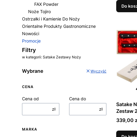
FAX Powder
Do kos
Noże Tojiro
Ostrzałki i Kamienie Do Noży
Orientalne Produkty Gastronomiczne
Nowości
Promocje
Koniec menu
Filtry
w kategorii: Satake Zestawy Noży
Wybrane
Wyczyść
CENA
Cena od
Cena do
Satake 
zł
zł
Zestaw 
Uniwersa
Cena
339,00 z
Kuchni 
MARKA
Drewnia
Do kos