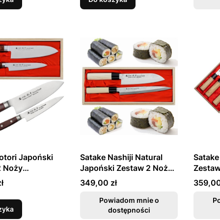
otori Japoński
Satake Nashiji Natural
Satake
2 Noży
Japoński Zestaw 2 Noży
Zestaw
lny 13cm i
Santoku 17cm i Sashimi
Drewni
Cena
Cena
ł
349,00 zł
359,00
 17cm
21cm w Drewnianym Etui
HG87
Powiadom mnie o
P
zyka
dostępności