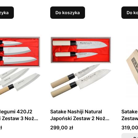
Drewnianym Etui
Santoku 17cm w
Kuchni
Drewnianym Etui
Drewni
zyka
Do koszyka
Do k
Megumi 420J2
Satake Nashiji Natural
Satake
i Zestaw 3 Noży
Japoński Zestaw 2 Noży
Zestaw
ianym Pudełku
Santoku 17cm i
Kuchni
Cena
Cena
ł
299,00 zł
319,00
W
Uniwersalny 12cm w
Uniwer