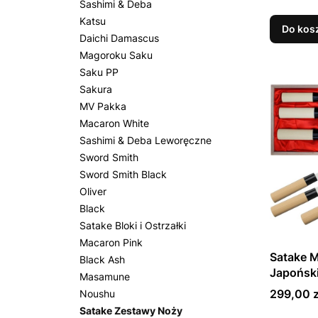
16cm w 
Sashimi & Deba
Katsu
Do kos
Daichi Damascus
Magoroku Saku
Saku PP
Sakura
MV Pakka
Macaron White
Sashimi & Deba Leworęczne
Sword Smith
Sword Smith Black
Oliver
Black
Satake Bloki i Ostrzałki
Macaron Pink
Satake 
Black Ash
Japońsk
Masamune
w Drewn
Cena
299,00 z
Noushu
HG8165
Satake Zestawy Noży