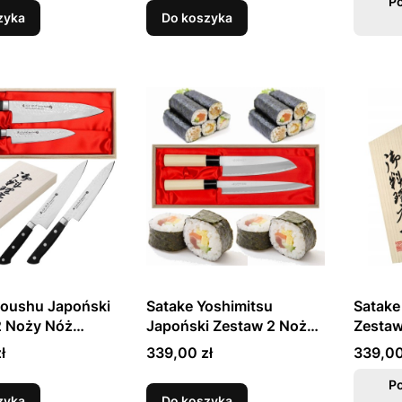
Drewnianym Etui
Drewni
P
zyka
Do koszyka
Noushu Japoński
Satake Yoshimitsu
Satake
2 Noży Nóż
Japoński Zestaw 2 Noży
Zestaw
lny 13cm i Szefa
Santoku 17cm i Yanagi-
Santok
Cena
Cena
ł
339,00 zł
339,00
20cm w
Sashimi 21cm w
16cm w
nym Etui
Drewnianym Etui
P
zyka
Do koszyka