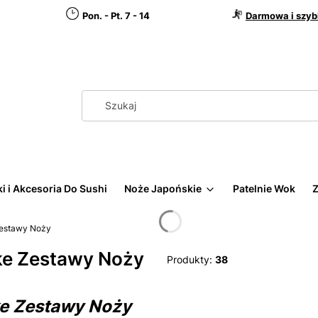
Pon. - Pt. 7 - 14
Darmowa i szyb
i i Akcesoria Do Sushi
Noże Japońskie
Patelnie Wok
Z
estawy Noży
ke Zestawy Noży
Produkty:
38
e Zestawy Noży