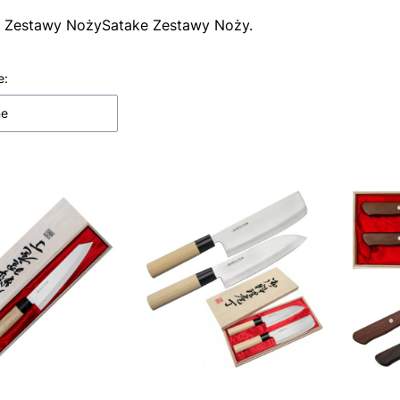
Satake Zestawy Noży.
 produktów
e:
ne