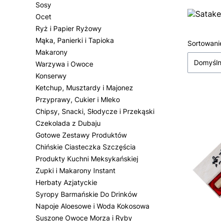
Sosy
Ocet
Ryż i Papier Ryżowy
Mąka, Panierki i Tapioka
Lista
Sortowani
Makarony
Domyśl
Warzywa i Owoce
Konserwy
Ketchup, Musztardy i Majonez
Przyprawy, Cukier i Mleko
Chipsy, Snacki, Słodycze i Przekąski
Czekolada z Dubaju
Gotowe Zestawy Produktów
Chińskie Ciasteczka Szczęścia
Produkty Kuchni Meksykańskiej
Zupki i Makarony Instant
Herbaty Azjatyckie
Syropy Barmańskie Do Drinków
Napoje Aloesowe i Woda Kokosowa
Suszone Owoce Morza i Ryby