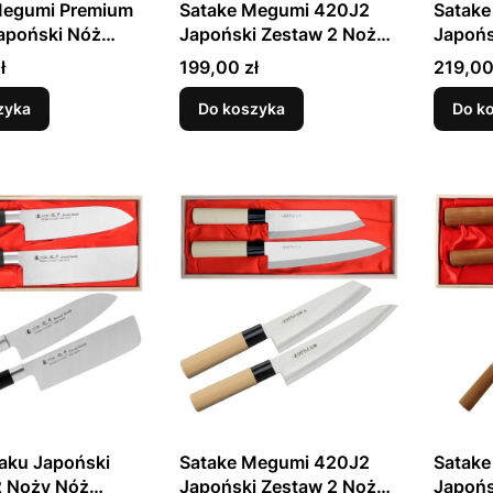
Megumi Premium
Satake Megumi 420J2
Satak
apoński Nóż
Japoński Zestaw 2 Noży
Japońs
efa Kuchni
Santoku 17cm i Nakiri
Santok
Cena
Cena
ł
199,00 zł
219,00
16cm w Drewnianym Etui
16cm
zyka
Do koszyka
Do k
aku Japoński
Satake Megumi 420J2
Satak
2 Noży Nóż
Japoński Zestaw 2 Noży
Japońs