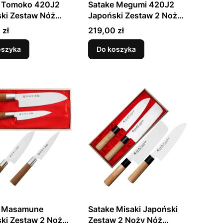
e Tomoko 420J2
Satake Megumi 420J2
ki Zestaw Nóż
Japoński Zestaw 2 Noży
u 17cm i Nakiri
Uniwersalny 12cm i Szefa
Cena
 zł
219,00 zł
Kuchni 21cm w
Drewnianym Etui
oszyka
Do koszyka
e Masamune
Satake Misaki Japoński
ki Zestaw 2 Noży
Zestaw 2 Noży Nóż