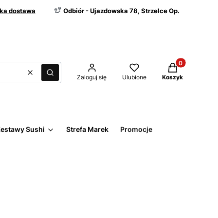
ka dostawa
Odbiór - Ujazdowska 78, Strzelce Op.
Produkty w kos
Wyczyść
Szukaj
Zaloguj się
Ulubione
Koszyk
estawy Sushi
Strefa Marek
Promocje