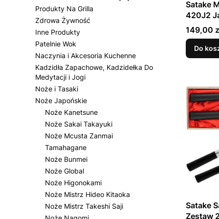
Satake 
Produkty Na Grilla
420J2 J
Zdrowa Żywność
Bunka Sz
Cena
149,00 z
Inne Produkty
20cm
Patelnie Wok
Do kos
Naczynia i Akcesoria Kuchenne
Kadzidła Zapachowe, Kadzidełka Do
Medytacji i Jogi
Noże i Tasaki
Noże Japońskie
Noże Kanetsune
Noże Sakai Takayuki
Noże Mcusta Zanmai
Tamahagane
Noże Bunmei
Noże Global
Noże Higonokami
Noże Mistrz Hideo Kitaoka
Satake S
Noże Mistrz Takeshi Saji
Zestaw 
Noże Nagomi