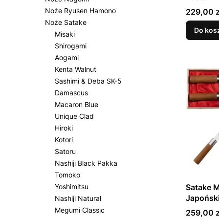
Santoku 
Cena
Noże Ryusen Hamono
229,00 z
16cm w 
Noże Satake
Do kos
Misaki
Shirogami
Aogami
Kenta Walnut
Sashimi & Deba SK-5
Damascus
Macaron Blue
Unique Clad
Hiroki
Kotori
Satoru
Nashiji Black Pakka
Tomoko
Satake 
Yoshimitsu
Japońsk
Nashiji Natural
Nóż Sant
Megumi Classic
Cena
259,00 z