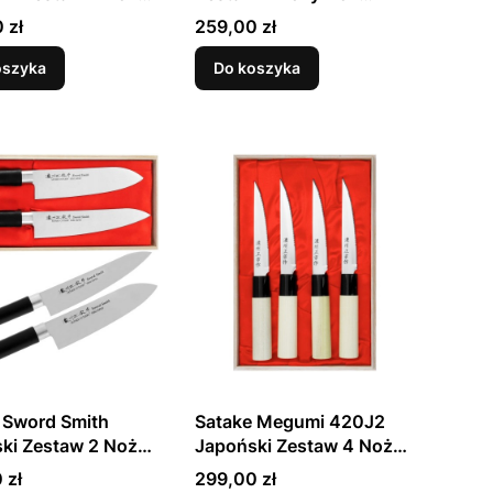
ntoku 17cm i
Santoku 17cm i Nakiri
Cena
 zł
259,00 zł
salny 12cm w
16cm
anym Etui
oszyka
Do koszyka
 Sword Smith
Satake Megumi 420J2
ki Zestaw 2 Noży
Japoński Zestaw 4 Noży
ntoku 17cm i Szefa
Do Steków w
Cena
 zł
299,00 zł