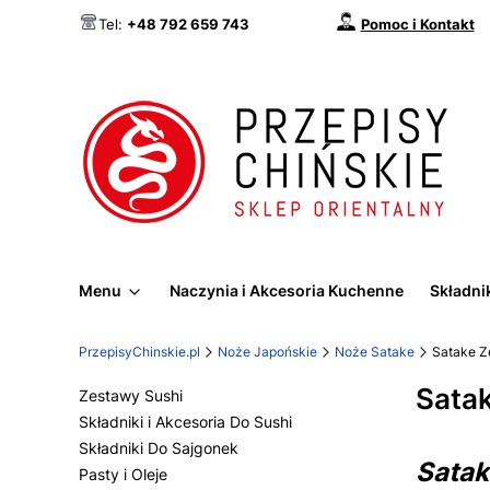
Pomoc i Kontakt
Tel:
+48 792 659 743
Menu
Naczynia i Akcesoria Kuchenne
Składnik
PrzepisyChinskie.pl
Noże Japońskie
Noże Satake
Satake Z
Sata
Zestawy Sushi
Składniki i Akcesoria Do Sushi
Składniki Do Sajgonek
Satak
Pasty i Oleje