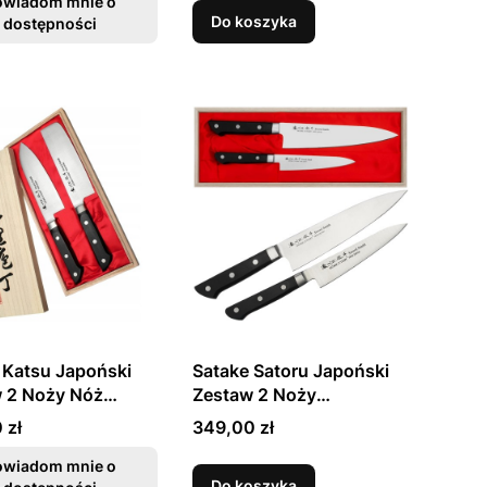
anym Etui
owiadom mnie o
Do koszyka
dostępności
 Katsu Japoński
Satake Satoru Japoński
 2 Noży Nóż
Zestaw 2 Noży
u 17cm i Nakiri
Uniwersalny 13cm i Szefa
Cena
 zł
349,00 zł
 Drewnianym Etui
Kuchni 21cm
owiadom mnie o
Do koszyka