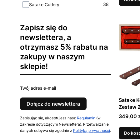
Marka
38
Satake Cutlery
Zapisz się do
newslettera, a
otrzymasz 5% rabatu na
zakupy w naszym
sklepie!
Twój adres e-mail
Satake K
Dołącz do newslettera
Zestaw 
Uniwersa
Cena
349,00 z
Zapisując się, akceptujesz nasz
Regulamin
(w
Santoku
zakresie dotyczącym Newslettera). Przetwarzanie
danych odbywa się zgodnie z
Polityką prywatności
.
Do kos