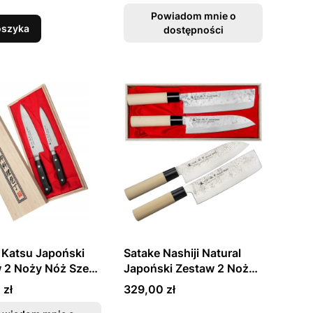
 18cm w
Drewnianym Etui
anym Etui
Powiadom mnie o
oszyka
dostępności
 Katsu Japoński
Satake Nashiji Natural
 2 Noży Nóż Szefa
Japoński Zestaw 2 Noży
 18cm i
Santoku 17cm i Nakiri
Cena
 zł
329,00 zł
salny 13,5cm w
16cm w Drewnianym Etui