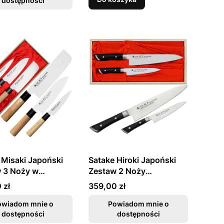
dostępności
 Misaki Japoński
Satake Hiroki Japoński
 3 Noży w
Zestaw 2 Noży
anym Pudełku
Uniwersalny 13cm i Szefa
Cena
 zł
359,00 zł
75W
Kuchni 21cm
owiadom mnie o
Powiadom mnie o
dostępności
dostępności