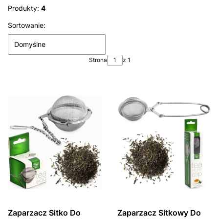
Produkty:
4
Lista produktów
Sortowanie:
Domyślne
Strona
z 1
Zaparzacz Sitko Do
Zaparzacz Sitkowy Do