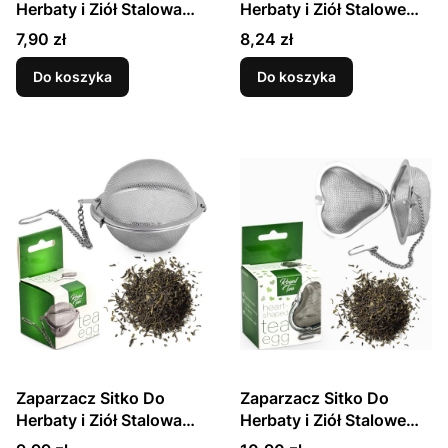
Herbaty i Ziół Stalowa
Herbaty i Ziół Stalowe
Kula 4,5cm z
Szczypce ROYAL TEA
Cena
Cena
7,90 zł
8,24 zł
Łańcuszkiem ROYAL
TEA
Do koszyka
Do koszyka
Zaparzacz Sitko Do
Zaparzacz Sitko Do
Herbaty i Ziół Stalowa
Herbaty i Ziół Stalowe
Kula 6,5cm z
Serce z Łańcuszkiem