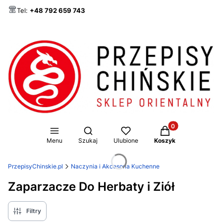
Tel:
+48 792 659 743
Produkty w koszy
Otwórz wyszukiwarkę
Menu
Szukaj
Ulubione
Koszyk
PrzepisyChinskie.pl
Naczynia i Akcesoria Kuchenne
Zaparzacze Do Herbaty i Ziół
Filtry