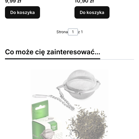
Cena
Cena
9,99 zł
10,90 zł
Łańcuszkiem ROYAL
ROYAL TEA
TEA
Do koszyka
Do koszyka
Strona
z 1
Co może cię zainteresować...