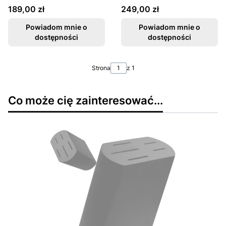
Prowadnicą Do
Wysokość 20cm
Cena
Cena
189,00 zł
249,00 zł
Ostrzenia Noży 22,5cm
W1600-B
GL050
Powiadom mnie o
Powiadom mnie o
dostępności
dostępności
Strona
z 1
Co może cię zainteresować...