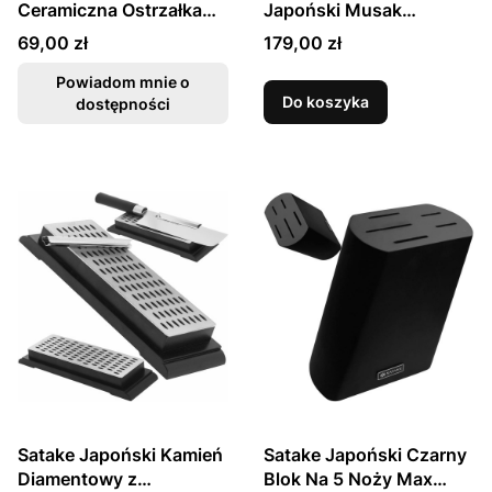
Ceramiczna Ostrzałka
Japoński Musak
Kółkowa Do Ostrzenia
Ostrzałka Do Ostrzenia
Cena
Cena
69,00 zł
179,00 zł
Noży
Noży 25cm GL017
Powiadom mnie o
Do koszyka
dostępności
Satake Japoński Kamień
Satake Japoński Czarny
Diamentowy z
Blok Na 5 Noży Max