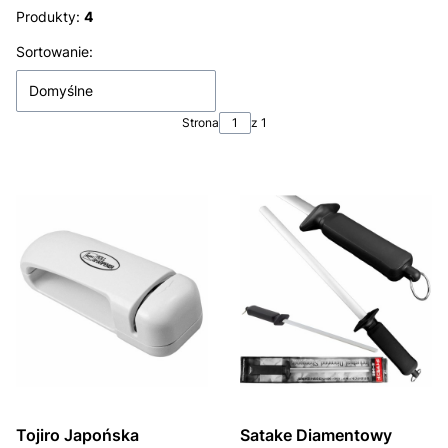
Produkty:
4
Lista produktów
Sortowanie:
Domyślne
Strona
z 1
Tojiro Japońska
Satake Diamentowy