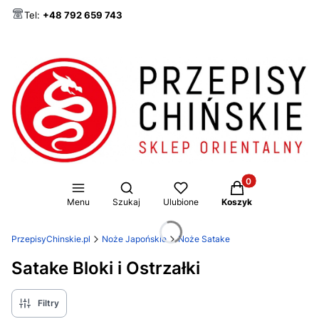
Tel:
+48 792 659 743
Produkty w koszy
Otwórz wyszukiwarkę
Menu
Szukaj
Ulubione
Koszyk
PrzepisyChinskie.pl
Noże Japońskie
Noże Satake
Satake Bloki i Ostrzałki
Filtry