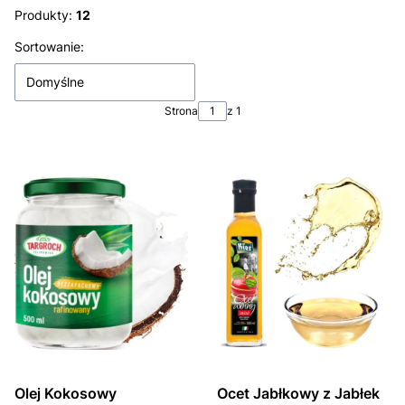
Produkty:
12
Lista produktów
Sortowanie:
Domyślne
Strona
z 1
Olej Kokosowy
Ocet Jabłkowy z Jabłek