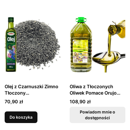
Olej z Czarnuszki Zimno
Oliwa z Tłoczonych
Tłoczony
Oliwek Pomace Orujo
Nieoczyszczony 500ml
Olive Oil Virgin 5L KIER
Cena
Cena
70,90 zł
108,90 zł
TARGROCH
Powiadom mnie o
Do koszyka
dostępności