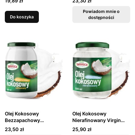
Cena
Cena
19,89 zł
23,30 zł
Powiadom mnie o
Do koszyka
dostępności
Olej Kokosowy
Olej Kokosowy
Bezzapachowy
Nierafinowany Virgin
Rafinowany 900ml
500ml TARGROCH
Cena
Cena
23,50 zł
25,90 zł
TARGROCH