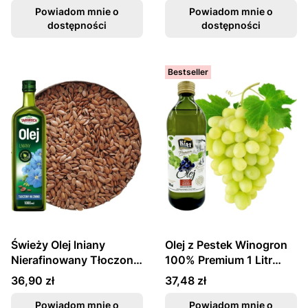
Powiadom mnie o
Powiadom mnie o
dostępności
dostępności
Bestseller
Świeży Olej lniany
Olej z Pestek Winogron
Nierafinowany Tłoczony
100% Premium 1 Litr
Na Zimno Omega-3
KIER
Cena
Cena
36,90 zł
37,48 zł
1000ml TARGROCH
Powiadom mnie o
Powiadom mnie o