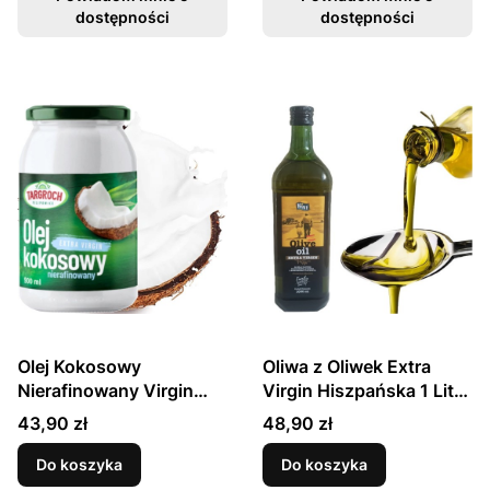
dostępności
dostępności
Olej Kokosowy
Oliwa z Oliwek Extra
Nierafinowany Virgin
Virgin Hiszpańska 1 Litr
900ml TARGROCH
KIER
Cena
Cena
43,90 zł
48,90 zł
Do koszyka
Do koszyka