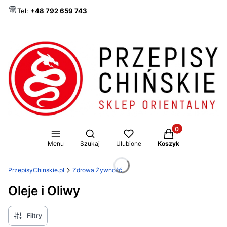
Tel:
+48 792 659 743
Produkty w koszy
Otwórz wyszukiwarkę
Menu
Szukaj
Ulubione
Koszyk
PrzepisyChinskie.pl
Zdrowa Żywność
Oleje i Oliwy
Filtry