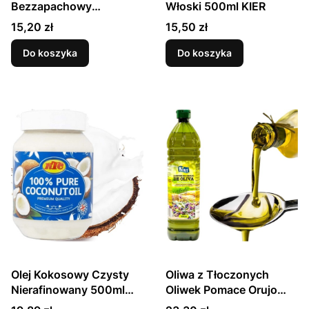
Bezzapachowy
Włoski 500ml KIER
Rafinowany 500ml
Cena
Cena
15,20 zł
15,50 zł
TARGROCH
Do koszyka
Do koszyka
Olej Kokosowy Czysty
Oliwa z Tłoczonych
Nierafinowany 500ml
Oliwek Pomace Orujo
KTC
Olive Oil Virgin 1L KIER