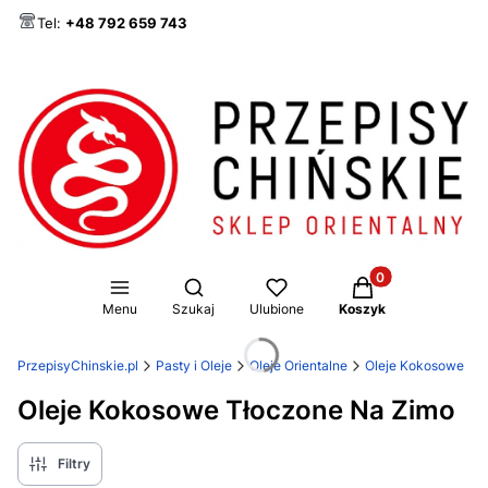
Tel:
+48 792 659 743
Produkty w koszy
Otwórz wyszukiwarkę
Menu
Szukaj
Ulubione
Koszyk
PrzepisyChinskie.pl
Pasty i Oleje
Oleje Orientalne
Oleje Kokosowe
Oleje Kokosowe Tłoczone Na Zimo
Filtry