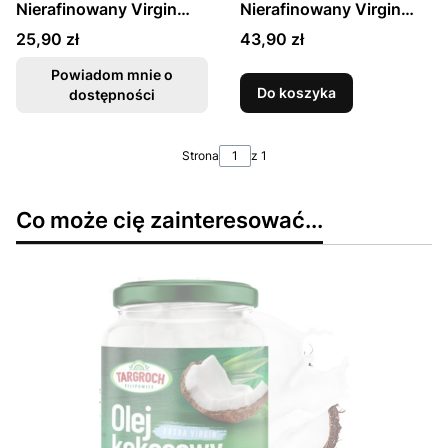
Nierafinowany Virgin
Nierafinowany Virgin
500ml TARGROCH
900ml TARGROCH
Cena
Cena
25,90 zł
43,90 zł
Powiadom mnie o
Do koszyka
dostępności
Strona
z 1
Co może cię zainteresować...