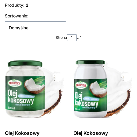
Produkty:
2
Lista produktów
Sortowanie:
Domyślne
Strona
z 1
Olej Kokosowy
Olej Kokosowy