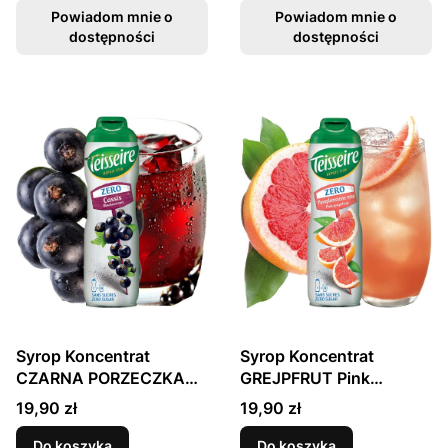
TEISSEIRE
TEISSEIRE
Powiadom mnie o
Powiadom mnie o
dostępności
dostępności
Syrop Koncentrat
Syrop Koncentrat
CZARNA PORZECZKA
GREJPFRUT Pink
Blackcurrant BEZ
Grapefruit BEZ CUKRU
Cena
Cena
19,90 zł
19,90 zł
CUKRU 600ml
600ml TEISSEIRE
TEISSEIRE
Do koszyka
Do koszyka