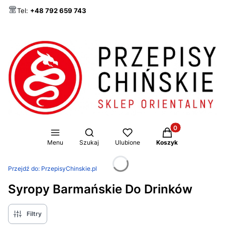
Tel:
+48 792 659 743
Produkty w koszy
Otwórz wyszukiwarkę
Menu
Szukaj
Ulubione
Koszyk
Przejdź do:
PrzepisyChinskie.pl
Syropy Barmańskie Do Drinków
Filtry