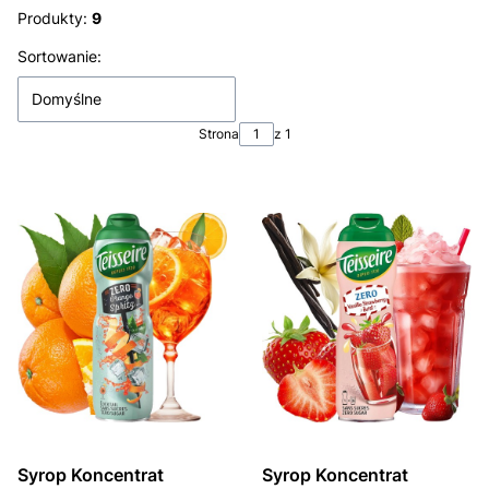
Produkty:
9
Lista produktów
Sortowanie:
Domyślne
Strona
z 1
Syrop Koncentrat
Syrop Koncentrat