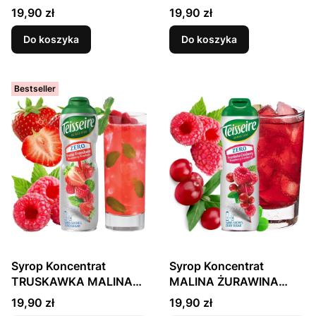
PORZECZKA MALINA
BEZ CUKRU 600ml
Cena
Cena
19,90 zł
19,90 zł
Apple Berrylicious
TEISSEIRE
Raspberry BEZ CUKRU
Do koszyka
Do koszyka
600ml TEISSEIRE
Bestseller
Syrop Koncentrat
Syrop Koncentrat
TRUSKAWKA MALINA
MALINA ŻURAWINA
Strawberry Raspberry
Raspberry Cranberry
Cena
Cena
19,90 zł
19,90 zł
BEZ CUKRU 600ml
BEZ CUKRU 600ml