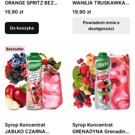
ORANGE SPRITZ BEZ
WANILIA TRUSKAWKA
CUKRU 600ml
Vanilla Strawberry BEZ
Cena
Cena
19,90 zł
19,90 zł
TEISSEIRE
CUKRU 600ml
TEISSEIRE
Powiadom mnie o
Do koszyka
dostępności
Bestseller
Syrop Koncentrat
Syrop Koncentrat
JABŁKO CZARNA
GRENADYNA Grenadine