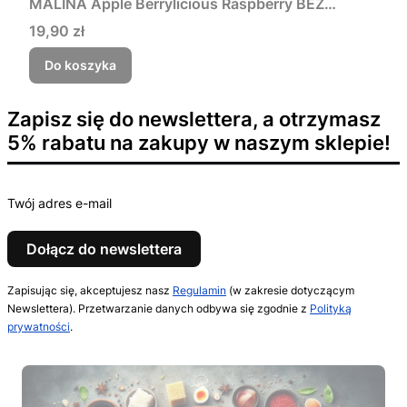
MALINA Apple Berrylicious Raspberry BEZ
CUKRU 600ml TEISSEIRE
Cena
19,90 zł
Do koszyka
Zapisz się do newslettera, a otrzymasz
5% rabatu na zakupy w naszym sklepie!
Twój adres e-mail
Dołącz do newslettera
Zapisując się, akceptujesz nasz
Regulamin
(w zakresie dotyczącym
Newslettera). Przetwarzanie danych odbywa się zgodnie z
Polityką
prywatności
.