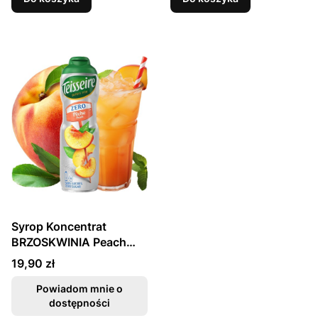
Syrop Koncentrat
BRZOSKWINIA Peach
BEZ CUKRU 600ml
Cena
19,90 zł
TEISSEIRE
Powiadom mnie o
dostępności