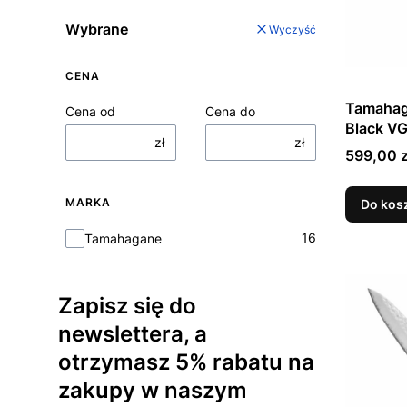
Wybrane
Wyczyść
CENA
Tamahag
Cena od
Cena do
Black VG
zł
zł
Szefa K
Cena
599,00 z
MARKA
Do kos
Marka
16
Tamahagane
Zapisz się do
newslettera, a
otrzymasz 5% rabatu na
zakupy w naszym