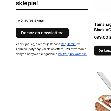
sklepie!
Twój adres e-mail
Tamahag
Black VG
Dołącz do newslettera
Szefa K
Cena
699,00 z
Zapisując się, akceptujesz nasz
Regulamin
(w
zakresie dotyczącym Newslettera). Przetwarzanie
Do kos
danych odbywa się zgodnie z
Polityką prywatności
.