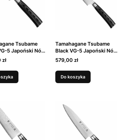
agane Tsubame
Tamahagane Tsubame
VG-5 Japoński Nóż
Black VG-5 Japoński Nóż
erania 9cm
Uniwersalny 15cm
Cena
 zł
579,00 zł
oszyka
Do koszyka