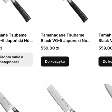
ane Tsubame
Tamahagane Tsubame
Tamah
-5 Japoński Nóż
Black VG-5 Japoński Nóż
Black 
 12cm
Uniwersalny 12cm
Do Obi
Cena
Cena
ł
559,00 zł
559,00
iadom mnie o
Do koszyka
Do k
ostępności