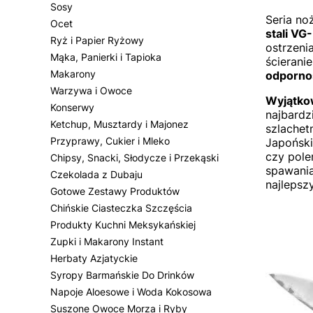
Sosy
Seria no
Ocet
stali VG
Ryż i Papier Ryżowy
ostrzeni
Mąka, Panierki i Tapioka
ścierani
Makarony
odpornoś
Warzywa i Owoce
Wyjątko
Konserwy
najbardz
Ketchup, Musztardy i Majonez
szlachet
Przyprawy, Cukier i Mleko
Japoński
czy pole
Chipsy, Snacki, Słodycze i Przekąski
spawania
Czekolada z Dubaju
najlepszy
Gotowe Zestawy Produktów
Chińskie Ciasteczka Szczęścia
Produkty Kuchni Meksykańskiej
Zupki i Makarony Instant
Herbaty Azjatyckie
Syropy Barmańskie Do Drinków
Napoje Aloesowe i Woda Kokosowa
Suszone Owoce Morza i Ryby