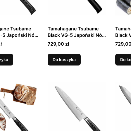
ane Tsubame
Tamahagane Tsubame
Tamah
-5 Japoński Nóż
Black VG-5 Japoński Nóż
Black 
uchni 21cm
Kengata 19,5cm
Sashim
Cena
Cena
ł
729,00 zł
729,00
zyka
Do koszyka
Do k