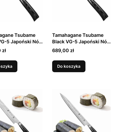
agane Tsubame
Tamahagane Tsubame
VG-5 Japoński Nóż
Black VG-5 Japoński Nóż
u 17,5cm
Szefa Kuchni 18cm
Cena
 zł
689,00 zł
oszyka
Do koszyka