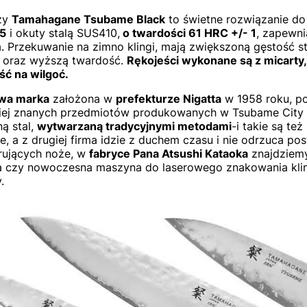
ży
Tamahagane Tsubame Black
to świetne rozwiązanie d
-5
i okuty stalą SUS410,
o twardości 61 HRC +/- 1
, zapewni
a. Przekuwanie na zimno klingi, mają zwiększoną gęstość s
e oraz wyższą twardość.
Rękojeści wykonane są z micarty,
ć na wilgoć.
wa marka
założona w
prefekturze Nigatta
w 1958 roku, po 
iej znanych przedmiotów produkowanych w Tsubame City 
ną stal,
wytwarzaną tradycyjnymi metodami
-i takie są też
e, a z drugiej firma idzie z duchem czasu i nie odrzuca po
rujących noże, w
fabryce Pana Atsushi Kataoka
znajdziemy
 czy nowoczesna maszyna do laserowego znakowania kling-
.