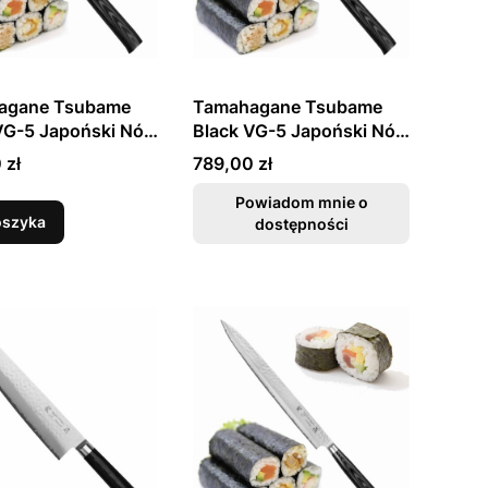
agane Tsubame
Tamahagane Tsubame
VG-5 Japoński Nóż
Black VG-5 Japoński Nóż
i Do Sushi 21cm
Sashimi Do Sushi 24cm
Cena
 zł
789,00 zł
Powiadom mnie o
oszyka
dostępności