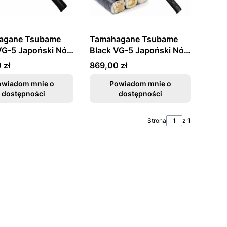
agane Tsubame
Tamahagane Tsubame
VG-5 Japoński Nóż
Black VG-5 Japoński Nóż
Kuchni 27cm
Sashimi Do Sushi 27cm
Cena
 zł
869,00 zł
owiadom mnie o
Powiadom mnie o
dostępności
dostępności
Strona
z 1