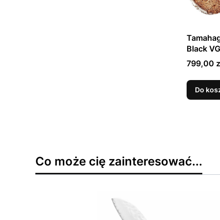
Tamahag
Black VG
Do Chle
Cena
799,00 z
Do kos
Co może cię zainteresować...