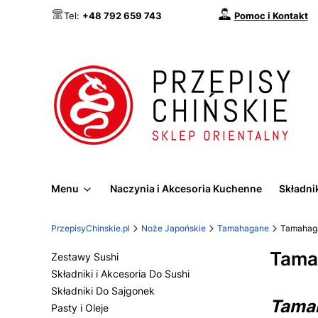
Pomoc i Kontakt
Tel:
+48 792 659 743
Menu
Naczynia i Akcesoria Kuchenne
Składnik
PrzepisyChinskie.pl
Noże Japońskie
Tamahagane
Tamahag
Tama
Zestawy Sushi
Składniki i Akcesoria Do Sushi
Składniki Do Sajgonek
Tama
Pasty i Oleje