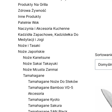
Produkty Na Grilla
Zdrowa Żywność
Inne Produkty
Patelnie Wok
Naczynia i Akcesoria Kuchenne
Kadzidła Zapachowe, Kadzidełka Do
Medytacji i Jogi
Noże i Tasaki
Noże Japońskie
Lista
Sortowani
Noże Kanetsune
Noże Sakai Takayuki
Domyśl
Noże Mcusta Zanmai
Tamahagane
Tamahagane Noże Do Steków
Tamahagane Bamboo VG-5
Akcesoria
Tamahagane Kyoto
Tamahagane Sakura
Tamahagane SAN Black