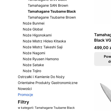
Tamahagane SAN Brown
Tamahagane Tsubame Black
Tamahagane Tsubame Brown
Noże Bunmei
Noże Global
Tamahag
Noże Higonokami
Black VG
Noże Mistrz Hideo Kitaoka
Santoku
Cena
Noże Mistrz Takeshi Saji
499,00 z
Noże Nagomi
Pow
Noże Ryusen Hamono
d
Noże Satake
Noże Tojiro
Ostrzałki i Kamienie Do Noży
Orientalne Produkty Gastronomiczne
Nowości
Promocje
Koniec menu
Filtry
w kategorii: Tamahagane Tsubame Black