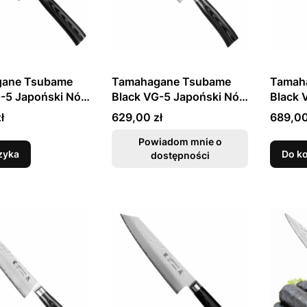
ane Tsubame
Tamahagane Tsubame
Tamah
-5 Japoński Nóż
Black VG-5 Japoński Nóż
Black 
uchni 15cm
Nakiri 18cm
Santok
Cena
Cena
ł
629,00 zł
689,00
Powiadom mnie o
zyka
Do k
dostępności