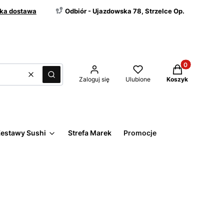
ka dostawa
Odbiór - Ujazdowska 78, Strzelce Op.
Produkty w kos
Wyczyść
Szukaj
Zaloguj się
Ulubione
Koszyk
estawy Sushi
Strefa Marek
Promocje