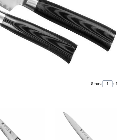
Strona
z 1