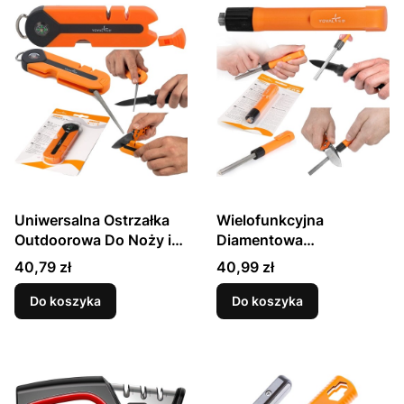
Uniwersalna Ostrzałka
Wielofunkcyjna
Outdoorowa Do Noży i
Diamentowa
Nożyczek TY1808
Uniwersalna Ręczna
Cena
Cena
40,79 zł
40,99 zł
TAIDEA
Ostrzałka Do Ostrzenia
Noży TY1805 TAIDEA
Do koszyka
Do koszyka