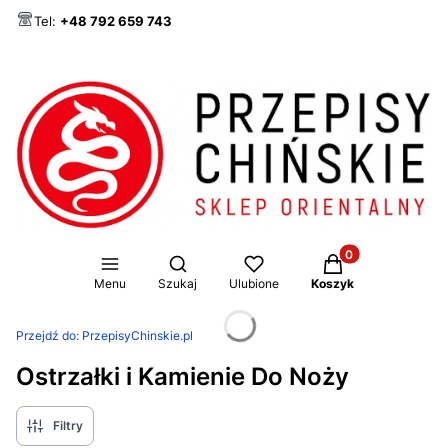
Tel:
+48 792 659 743
Produkty w koszy
Otwórz wyszukiwarkę
Menu
Szukaj
Ulubione
Koszyk
Przejdź do:
PrzepisyChinskie.pl
Ostrzałki i Kamienie Do Noży
Filtry