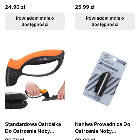
T0907T TAIDEA
Do Ostrzenia Noży
Cena
Cena
24,90 zł
25,99 zł
220/360 TG2001
TAIDEA
Powiadom mnie o
Powiadom mnie o
dostępności
dostępności
Standardowa Ostrzałka
Naniwa Prowadnica Do
Do Ostrzenia Noży
Ostrzenia Noży
Stalka TY1708 TAIDEA
Utrzymuje Stały Kąt A-
Cena
Cena