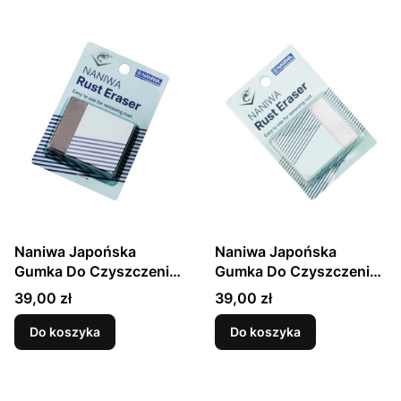
Naniwa Japońska
Naniwa Japońska
Gumka Do Czyszczenia
Gumka Do Czyszczenia
Rdzy z Noży Rust Eraser
Rdzy z Noży Rust Eraser
Cena
Cena
39,00 zł
39,00 zł
A-903G
A-904
Do koszyka
Do koszyka