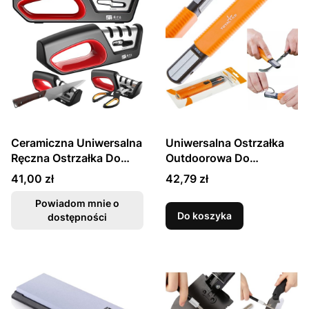
Ceramiczna Uniwersalna
Uniwersalna Ostrzałka
Ręczna Ostrzałka Do
Outdoorowa Do
Ostrzenia Noży i
Ostrzenia Noży TY2204
Cena
Cena
41,00 zł
42,79 zł
Nożyczek TG2017
TAIDEA
TAIDEA
Powiadom mnie o
Do koszyka
dostępności