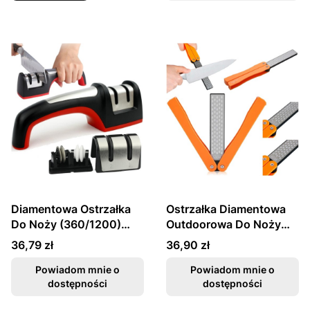
Diamentowa Ostrzałka
Ostrzałka Diamentowa
Do Noży (360/1200)
Outdoorowa Do Noży
TG1005 TAIDEA
(360/600) TY1051
Cena
Cena
36,79 zł
36,90 zł
TAIDEA
Powiadom mnie o
Powiadom mnie o
dostępności
dostępności