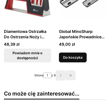
Diamentowa Ostrzałka
Global MinoSharp
Do Ostrzenia Noży i
Japońskie Prowadnice
Nożyczek TG1705
Do Ostrzenia Noży 2
Cena
Cena
48,39 zł
49,00 zł
TAIDEA
Sztuki
Powiadom mnie o
Do koszyka
dostępności
Strona
z 9
Przejdź do ostatniej st
Co może cię zainteresować...