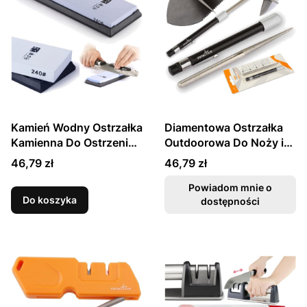
Kamień Wodny Ostrzałka
Diamentowa Ostrzałka
Kamienna Do Ostrzenia
Outdoorowa Do Noży i
Noży (240) TG7024
Nożyczek (600) TY0905
Cena
Cena
46,79 zł
46,79 zł
TAIDEA
TAIDEA
Powiadom mnie o
Do koszyka
dostępności