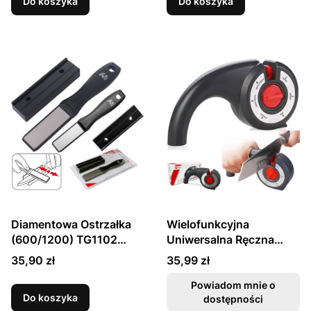
Do koszyka
Do koszyka
Diamentowa Ostrzałka
Wielofunkcyjna
(600/1200) TG1102
Uniwersalna Ręczna
TAIDEA
Ostrzałka Do Ostrzenia
Cena
Cena
35,90 zł
35,99 zł
Noży i Nożyczek
TG2016 TAIDEA
Powiadom mnie o
Do koszyka
dostępności