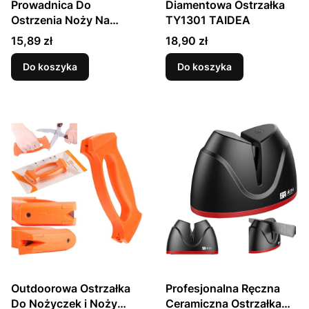
Prowadnica Do
Diamentowa Ostrzałka
Ostrzenia Noży Na
TY1301 TAIDEA
Kamieniach TG1091
Cena
Cena
15,89 zł
18,90 zł
TAIDEA
Do koszyka
Do koszyka
Outdoorowa Ostrzałka
Profesjonalna Ręczna
Do Nożyczek i Noży
Ceramiczna Ostrzałka