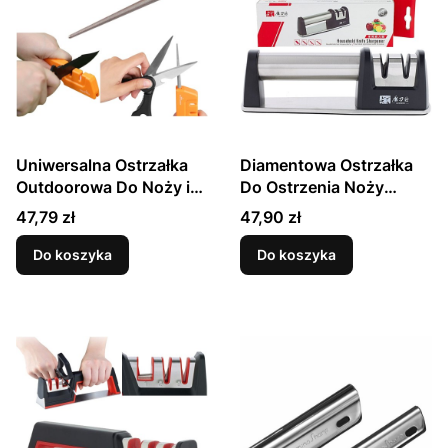
Uniwersalna Ostrzałka
Diamentowa Ostrzałka
Outdoorowa Do Noży i
Do Ostrzenia Noży
Nożyczek T1055TDC
(360/1200) TG1007
Cena
Cena
47,79 zł
47,90 zł
TAIDEA
TAIDEA
Do koszyka
Do koszyka