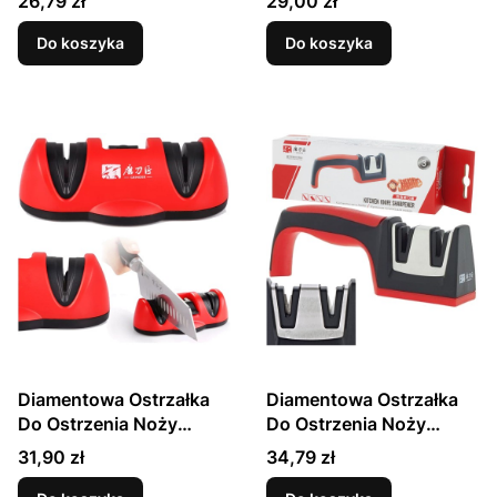
26,79 zł
29,00 zł
901
Do koszyka
Do koszyka
Diamentowa Ostrzałka
Diamentowa Ostrzałka
Do Ostrzenia Noży
Do Ostrzenia Noży
(360/1200) TG1203
TG1503 TAIDEA
Cena
Cena
31,90 zł
34,79 zł
TAIDEA