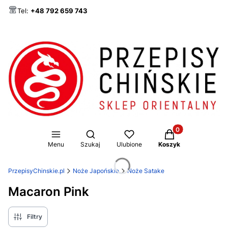
Tel:
+48 792 659 743
Produkty w koszy
Otwórz wyszukiwarkę
Menu
Szukaj
Ulubione
Koszyk
PrzepisyChinskie.pl
Noże Japońskie
Noże Satake
Macaron Pink
Filtry