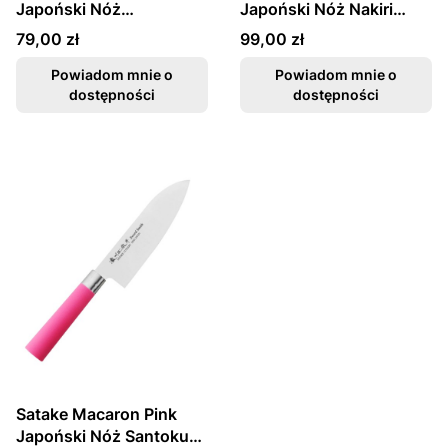
Japoński Nóż
Japoński Nóż Nakiri
Uniwersalny 12cm
17cm
Cena
Cena
79,00 zł
99,00 zł
Powiadom mnie o
Powiadom mnie o
dostępności
dostępności
Satake Macaron Pink
Japoński Nóż Santoku