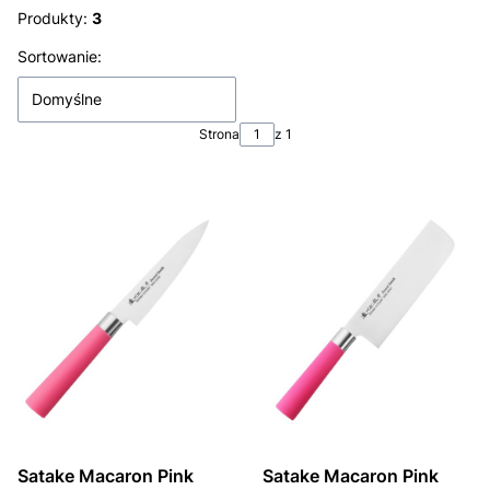
Produkty:
3
Lista produktów
Sortowanie:
Domyślne
Strona
z 1
Satake Macaron Pink
Satake Macaron Pink