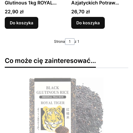
Glutinous 1kg ROYAL
Azjatyckich Potraw
TIGER
Black Glutinous Rice 1kg
Cena
Cena
22,90 zł
26,70 zł
1000g ROYAL THAI RICE
Do koszyka
Do koszyka
Strona
z 1
Co może cię zainteresować...