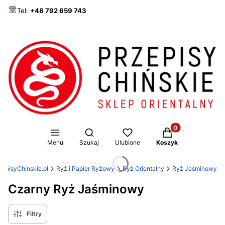
Tel:
+48 792 659 743
Produkty w koszy
Otwórz wyszukiwarkę
Menu
Szukaj
Ulubione
Koszyk
zepisyChinskie.pl
Ryż i Papier Ryżowy
Ryż Orientalny
Ryż Jaśminowy
Czarny Ryż Jaśminowy
Filtry