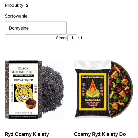
Produkty:
2
Lista produktów
Sortowanie:
Domyślne
Strona
z 1
Ryż Czarny Kleisty
Czarny Ryż Kleisty Do