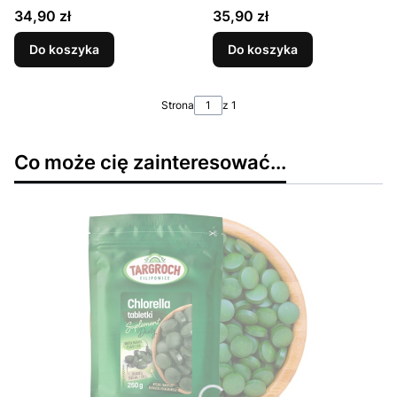
TARGROCH
Sztuk TARGROCH
Cena
Cena
34,90 zł
35,90 zł
Do koszyka
Do koszyka
Strona
z 1
Co może cię zainteresować...