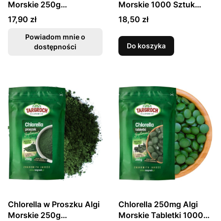
Morskie 250g
Morskie 1000 Sztuk
TARGROCH
250g TARGROCH
Cena
Cena
17,90 zł
18,50 zł
Powiadom mnie o
Do koszyka
dostępności
Chlorella w Proszku Algi
Chlorella 250mg Algi
Morskie 250g
Morskie Tabletki 1000