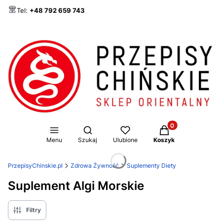
Tel:
+48 792 659 743
Produkty w koszy
Otwórz wyszukiwarkę
Menu
Szukaj
Ulubione
Koszyk
PrzepisyChinskie.pl
Zdrowa Żywność
Suplementy Diety
Suplement Algi Morskie
Filtry