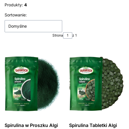
Produkty:
4
Lista produktów
Sortowanie:
Domyślne
Strona
z 1
Spirulina w Proszku Algi
Spirulina Tabletki Algi