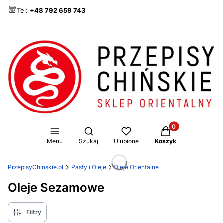
Tel:
+48 792 659 743
Produkty w koszy
Otwórz wyszukiwarkę
Menu
Szukaj
Ulubione
Koszyk
PrzepisyChinskie.pl
Pasty i Oleje
Oleje Orientalne
Oleje Sezamowe
Filtry