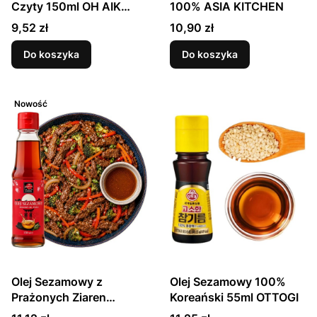
Czyty 150ml OH AIK
100% ASIA KITCHEN
GUAN
Cena
Cena
9,52 zł
10,90 zł
Do koszyka
Do koszyka
Nowość
Olej Sezamowy z
Olej Sezamowy 100%
Prażonych Ziaren
Koreański 55ml OTTOGI
Sezamu Do Zup i Potraw