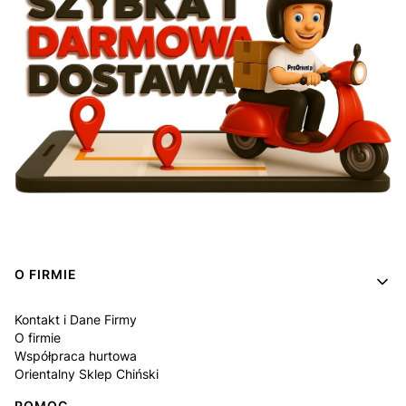
Linki w stopce
O FIRMIE
Kontakt i Dane Firmy
O firmie
Współpraca hurtowa
Orientalny Sklep Chiński
POMOC