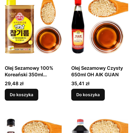
Olej Sezamowy 100%
Olej Sezamowy Czysty
Koreański 350ml
650ml OH AIK GUAN
OTTOGI
Cena
Cena
29,48 zł
35,41 zł
Do koszyka
Do koszyka