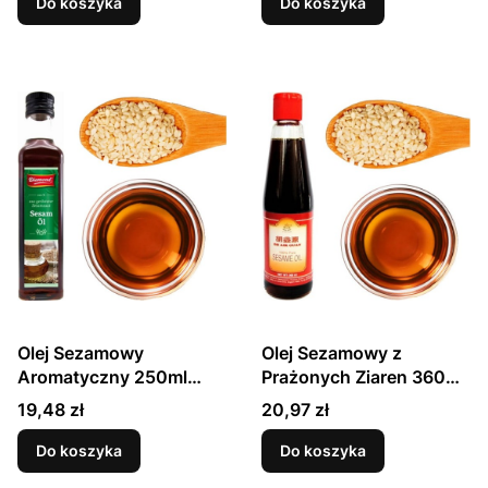
ASIA
Do koszyka
Do koszyka
Olej Sezamowy
Olej Sezamowy z
Aromatyczny 250ml
Prażonych Ziaren 360ml
DIAMOND
OH AIK GUAN
Cena
Cena
19,48 zł
20,97 zł
Do koszyka
Do koszyka