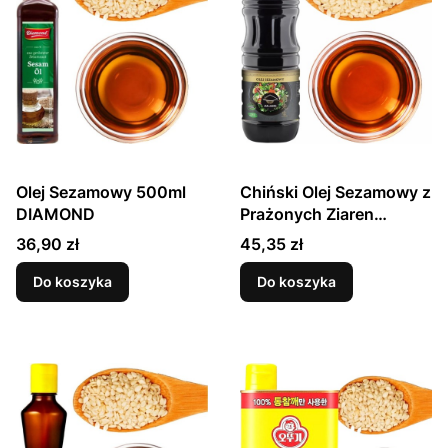
Olej Sezamowy 500ml
Chiński Olej Sezamowy z
DIAMOND
Prażonych Ziaren
Sezamu Sesame Oil
Cena
Cena
36,90 zł
45,35 zł
1000ml 1L MR. MING
Do koszyka
Do koszyka