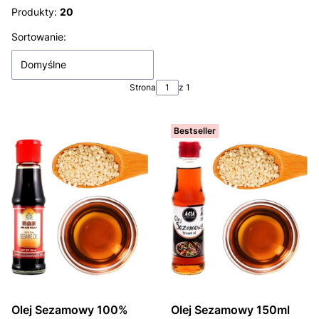
Produkty:
20
Lista produktów
Sortowanie:
Domyślne
Strona
z 1
Bestseller
Olej Sezamowy 100%
Olej Sezamowy 150ml