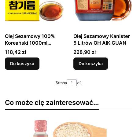
Olej Sezamowy 100%
Olej Sezamowy Kanister
Koreański 1000ml
5 Litrów OH AIK GUAN
OTTOGI
Cena
Cena
118,42 zł
228,90 zł
Do koszyka
Do koszyka
Strona
z 1
Co może cię zainteresować...