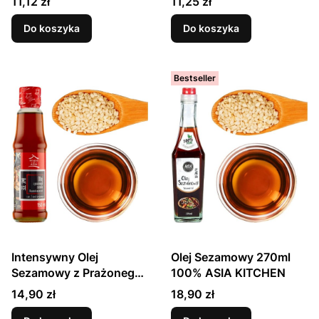
Cena
Cena
11,12 zł
11,25 zł
150ml SAKURA
Do koszyka
Do koszyka
Bestseller
Intensywny Olej
Olej Sezamowy 270ml
Sezamowy z Prażonego
100% ASIA KITCHEN
Sezamu Do Potraw Zup i
Cena
Cena
14,90 zł
18,90 zł
Sałatek 150ml HOUSE OF