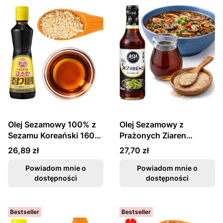
Olej Sezamowy 100% z
Olej Sezamowy z
Sezamu Koreański 160ml
Prażonych Ziaren
OTTOGI
Sezamu Do Zup i Potraw
Cena
Cena
26,89 zł
27,70 zł
500ml ASIA KITCHEN
Powiadom mnie o
Powiadom mnie o
dostępności
dostępności
Bestseller
Bestseller