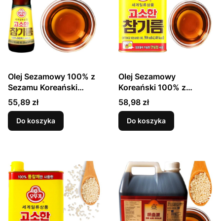
Olej Sezamowy 100% z
Olej Sezamowy
Sezamu Koreański
Koreański 100% z
320ml OTTOGI
Prażonych Ziaren 500ml
Cena
Cena
55,89 zł
58,98 zł
OTTOGI
Do koszyka
Do koszyka