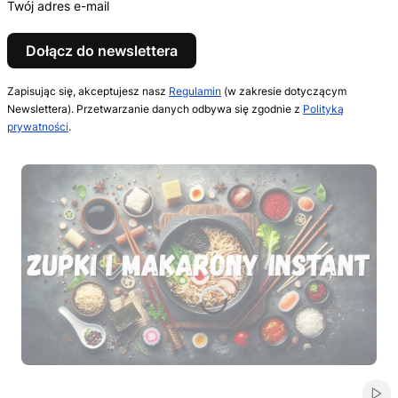
Twój adres e-mail
Dołącz do newslettera
Zapisując się, akceptujesz nasz
Regulamin
(w zakresie dotyczącym
Newslettera). Przetwarzanie danych odbywa się zgodnie z
Polityką
prywatności
.
Naciśnij Enter lub spację, aby otworzyć stronę.
Naciśnij Enter lub spację, aby otworzyć stronę.
Naciśnij Enter lub spację, aby otworzyć stronę.
Naciśnij Enter lub spację, aby otworzyć stronę.
Naciśnij Enter lub spację, aby otworzyć stronę.
Włą