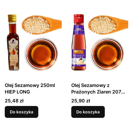
Olej Sezamowy 250ml
Olej Sezamowy z
HIEP LONG
Prażonych Ziaren 207ml
LEE KUM KEE
Cena
Cena
25,48 zł
25,90 zł
Do koszyka
Do koszyka