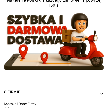
Na terenie Polski dla każdego zamówienia powyżej
159 zł
Linki w stopce
O FIRMIE
Kontakt i Dane Firmy