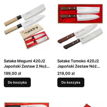
Satake Megumi 420J2
Satake Tomoko 420J2
Japoński Zestaw 2 Noży
Japoński Zestaw Nóż
Santoku 17cm i Nakiri
Santoku 17cm i Nakiri
Cena
Cena
199,00 zł
219,00 zł
16cm w Drewnianym Etui
16cm
Do koszyka
Do koszyka