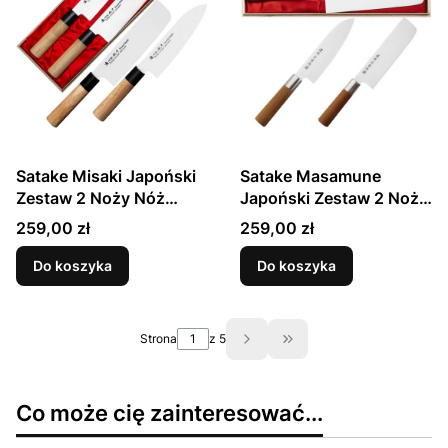
Satake Misaki Japoński
Satake Masamune
Zestaw 2 Noży Nóż
Japoński Zestaw 2 Noży
Santoku 17cm i Nakiri
Nóż Santoku 17cm i
Cena
Cena
259,00 zł
259,00 zł
16cm
Nakiri 16cm w
Drewnianym Etui
Do koszyka
Do koszyka
Strona
z 5
Przejdź do ostatniej st
Co może cię zainteresować...