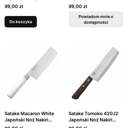
Kuchenny Nakiri Tasak
17cm
Cena
Cena
99,00 zł
99,00 zł
Do Siekania 17cm
Powiadom mnie o
Do koszyka
dostępności
Satake Macaron White
Satake Tomoko 420J2
Japoński Nóż Nakiri
Japoński Nóż Nakiri
17cm
16cm
Cena
Cena