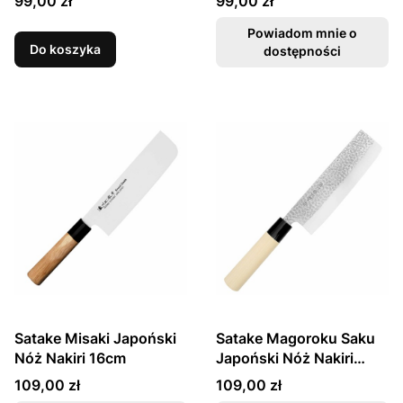
99,00 zł
99,00 zł
Powiadom mnie o
Do koszyka
dostępności
Satake Misaki Japoński
Satake Magoroku Saku
Nóż Nakiri 16cm
Japoński Nóż Nakiri
17cm
Cena
Cena
109,00 zł
109,00 zł