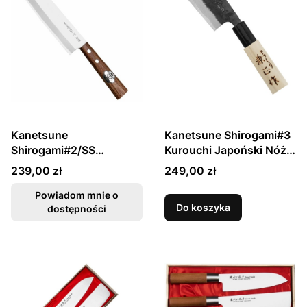
Kanetsune
Kanetsune Shirogami#3
Shirogami#2/SS
Kurouchi Japoński Nóż
Japoński Nóż Mini Nakiri
Kawa-Muki 8cm
Cena
Cena
239,00 zł
249,00 zł
13,5cm
Powiadom mnie o
Do koszyka
dostępności