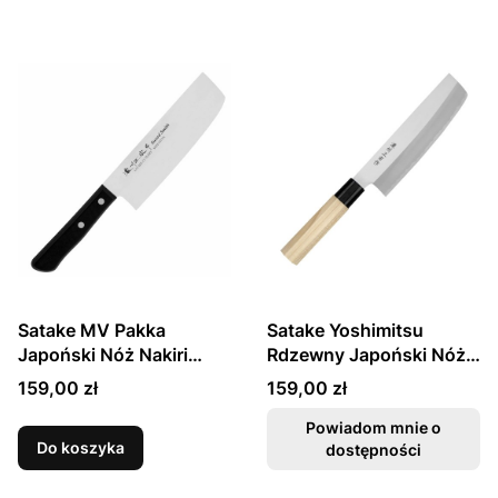
Satake MV Pakka
Satake Yoshimitsu
Japoński Nóż Nakiri
Rdzewny Japoński Nóż
16cm
Usuba 16cm
Cena
Cena
159,00 zł
159,00 zł
Powiadom mnie o
Do koszyka
dostępności