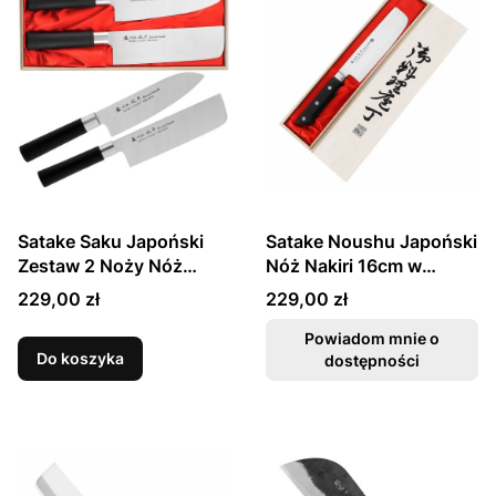
Satake Saku Japoński
Satake Noushu Japoński
Zestaw 2 Noży Nóż
Nóż Nakiri 16cm w
Santoku 17cm i Nakiri
Drewnianym Pudełku
Cena
Cena
229,00 zł
229,00 zł
16cm w Drewnianym Etui
Powiadom mnie o
Do koszyka
dostępności