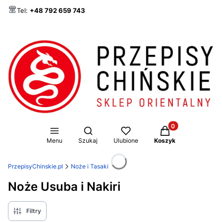
Tel:
+48 792 659 743
Produkty w koszy
Otwórz wyszukiwarkę
Menu
Szukaj
Ulubione
Koszyk
PrzepisyChinskie.pl
Noże i Tasaki
Noże Usuba i Nakiri
Filtry