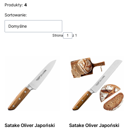
Produkty:
4
Lista produktów
Sortowanie:
Domyślne
Strona
z 1
Satake Oliver Japoński
Satake Oliver Japoński