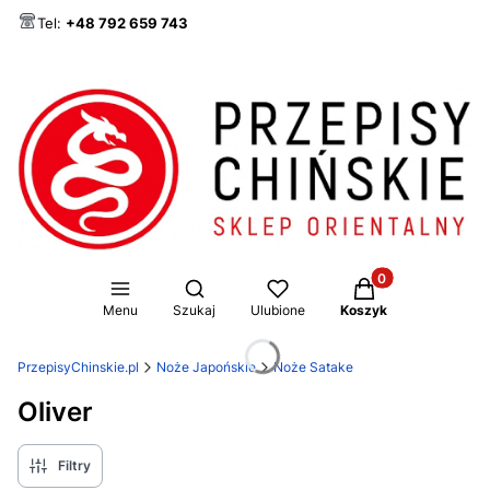
Tel:
+48 792 659 743
Produkty w koszy
Otwórz wyszukiwarkę
Menu
Szukaj
Ulubione
Koszyk
PrzepisyChinskie.pl
Noże Japońskie
Noże Satake
Oliver
Filtry