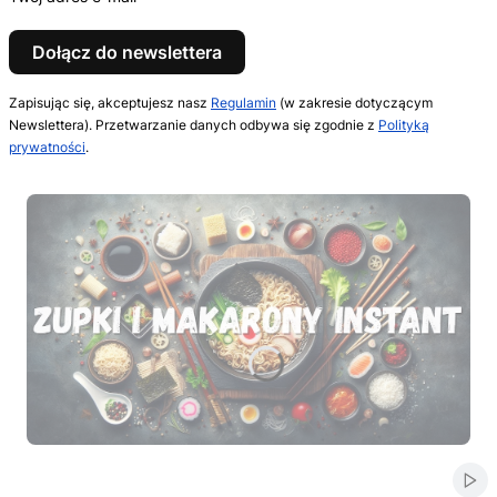
Dołącz do newslettera
Zapisując się, akceptujesz nasz
Regulamin
(w zakresie dotyczącym
Newslettera). Przetwarzanie danych odbywa się zgodnie z
Polityką
prywatności
.
Naciśnij Enter lub spację, aby otworzyć stronę.
Naciśnij Enter lub spację, aby otworzyć stronę.
Naciśnij Enter lub spację, aby otworzyć stronę.
Naciśnij Enter lub spację, aby otworzyć stronę.
Naciśnij Enter lub spację, aby otworzyć stronę.
Włą