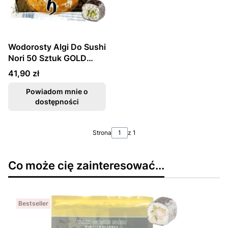
Wodorosty Algi Do Sushi
Nori 50 Sztuk GOLD
OCEANS KAISER
Cena
41,90 zł
Powiadom mnie o
dostępności
Strona
z 1
Co może cię zainteresować...
Bestseller