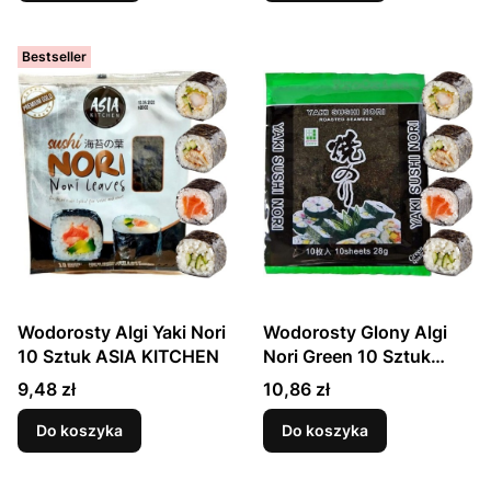
Bestseller
Wodorosty Algi Yaki Nori
Wodorosty Glony Algi
10 Sztuk ASIA KITCHEN
Nori Green 10 Sztuk
JHFOODS
Cena
Cena
9,48 zł
10,86 zł
Do koszyka
Do koszyka