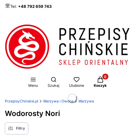
Tel:
+48 792 659 743
Produkty w koszy
Otwórz wyszukiwarkę
Menu
Szukaj
Ulubione
Koszyk
PrzepisyChinskie.pl
Warzywa i Owoce
Warzywa
Wodorosty Nori
Filtry