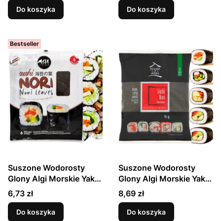
BIBIGO
BIBIGO
Do koszyka
Do koszyka
Bestseller
Suszone Wodorosty
Suszone Wodorosty
Glony Algi Morskie Yaki
Glony Algi Morskie Yaki
Nori Do Sushi 6 Sztuk
Nori Do Sushi 6 Sztuk
Cena
Cena
6,73 zł
8,69 zł
ASIA KITCHEN
HOUSE OF ASIA
Do koszyka
Do koszyka