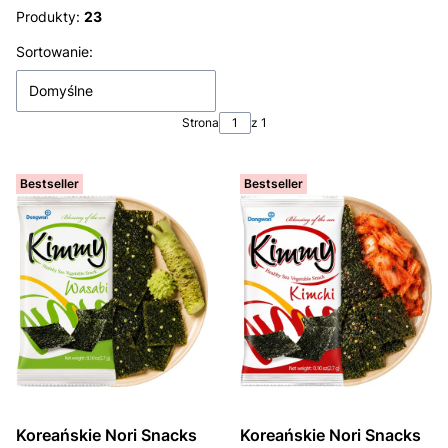
Produkty:
23
Lista produktów
Sortowanie:
Domyślne
Strona
z 1
Bestseller
Bestseller
Koreańskie Nori Snacks
Koreańskie Nori Snacks