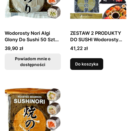
Wodorosty Nori Algi
ZESTAW 2 PRODUKTY
Glony Do Sushi 50 Sztuk
DO SUSHI Wodorosty
SILVER OCEANS KAISER
Glony Algi Yaki Nori
Cena
Cena
39,90 zł
41,22 zł
GOLD 50 Sztuk + Ryż
Nakato 1kg ASIA
Powiadom mnie o
Do koszyka
dostępności
KITCHEN