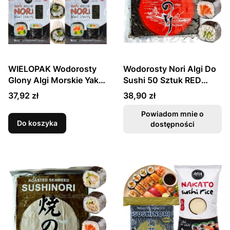
WIELOPAK Wodorosty
Wodorosty Nori Algi Do
Glony Algi Morskie Yaki
Sushi 50 Sztuk RED
Nori Do Sushi 4x10
OCEANS KAISER
Cena
Cena
37,92 zł
38,90 zł
Sztuk ASIA KITCHEN
Powiadom mnie o
Do koszyka
dostępności