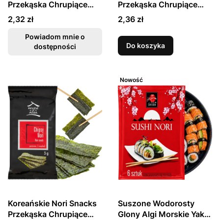
Przekąska Chrupiące
Przekąska Chrupiące
Wodorosty Prażone
Wodorosty Prażone
Cena
Cena
2,32 zł
2,36 zł
Wasabi 2,7g DONGWON
KimChi 2,7g DONGWON
Powiadom mnie o
Do koszyka
dostępności
Nowość
Koreańskie Nori Snacks
Suszone Wodorosty
Przekąska Chrupiące
Glony Algi Morskie Yaki