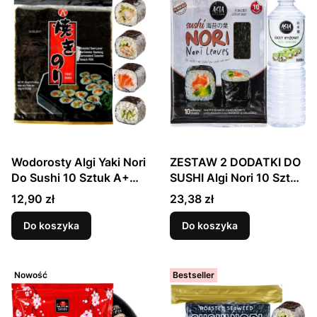
Wodorosty Algi Yaki Nori
ZESTAW 2 DODATKI DO
Do Sushi 10 Sztuk A+
SUSHI Algi Nori 10 Sztuk
HOSAN
+ Ocet Ryżowy 1000ml
Cena
Cena
12,90 zł
23,38 zł
ASIA KITCHEN
Do koszyka
Do koszyka
Nowość
Bestseller