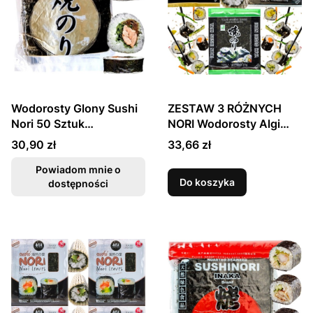
Wodorosty Glony Sushi
ZESTAW 3 RÓŻNYCH
Nori 50 Sztuk
NORI Wodorosty Algi
PLATINIUM OCEANS
Glony Do Sushi GOLD
Cena
Cena
30,90 zł
33,66 zł
KAISER
SILVER i GREEN 30
Sztuk JHFOODS
Powiadom mnie o
Do koszyka
dostępności