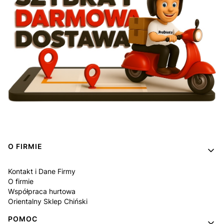
Linki w stopce
O FIRMIE
Kontakt i Dane Firmy
O firmie
Współpraca hurtowa
Orientalny Sklep Chiński
POMOC