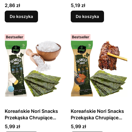
Wodorosty Prażone 3g
Nori Do Sushi 6 Sztuk
Cena
Cena
2,86 zł
5,19 zł
HOUSE OF ASIA
SAKURA
Do koszyka
Do koszyka
Bestseller
Bestseller
Koreańskie Nori Snacks
Koreańskie Nori Snacks
Przekąska Chrupiące
Przekąska Chrupiące
Wodorosty Prażone Sól
Wodorosty Prażone
Cena
Cena
5,99 zł
5,99 zł
Morska Sea Salt 4g
Barbecue BBQ 4g