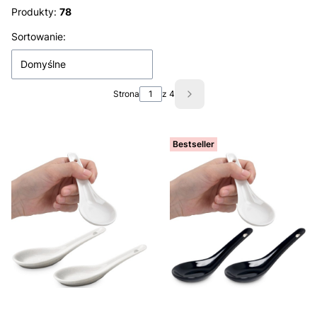
Produkty:
78
Lista produktów
Sortowanie:
Domyślne
Strona
z 4
Następne produkty
Bestseller