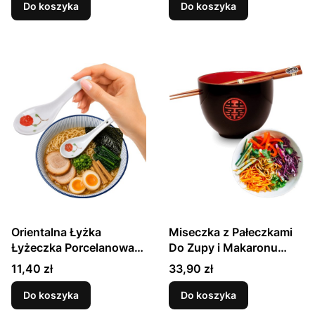
14,2cm GOLDEN
TURTLE
Do koszyka
Do koszyka
TURTLE
Orientalna Łyżka
Miseczka z Pałeczkami
Łyżeczka Porcelanowa
Do Zupy i Makaronu
Do Zupy i Ryżu
Soba Czarno Czerwona
Cena
Cena
11,40 zł
33,90 zł
Czerwony Kwiat 14,2cm
Podwójne Szczęście
GOLDEN TURTLE
EMRO AZIATICA
Do koszyka
Do koszyka