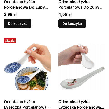
Orientalna Łyżka
Orientalna Łyżka
Porcelanowa Do Zupy
Porcelanowa Do Zupy
Biała 12,5cm EMRO
Czarna 12,5cm EMRO
Cena
Cena
3,99 zł
4,08 zł
AZIATICA
AZIATICA
Do koszyka
Do koszyka
Okazja
Orientalna Łyżka
Orientalna Łyżka
Łyżeczka Porcelanowa
Łyżeczka Porcelanowa