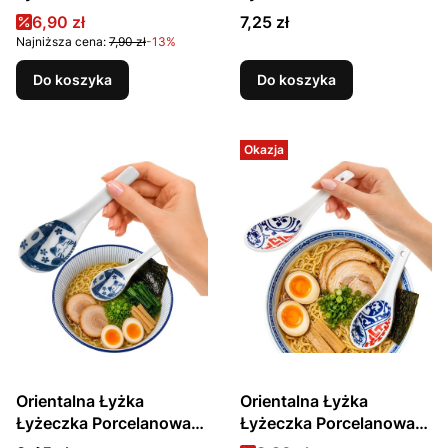
Do Zupy i Ryżu Biało
Do Zupy Biała Kwiaty
Cena promocyjna
Cena
6,90 zł
7,25 zł
Niebieska Tokusa
Sakura 14,5cm EMRO
Najniższa cena:
7,90 zł
-13%
13,75cm EMRO
AZIATICA
AZIATICA
Do koszyka
Do koszyka
Okazja
Orientalna Łyżka
Orientalna Łyżka
Łyżeczka Porcelanowa
Łyżeczka Porcelanowa
Do Zupy i Ryżu Niebieski
Do Zupy i Ryżu