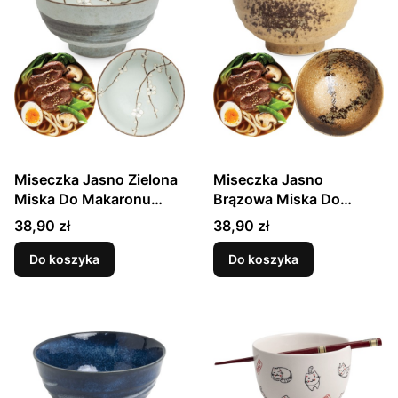
Miseczka Jasno Zielona
Miseczka Jasno
Miska Do Makaronu
Brązowa Miska Do
Udon Hana Light Green
Makaronu Zupy Udon
Cena
Cena
38,90 zł
38,90 zł
17cm EDO JAPAN
17cm PUROBU EDO
JAPAN
Do koszyka
Do koszyka