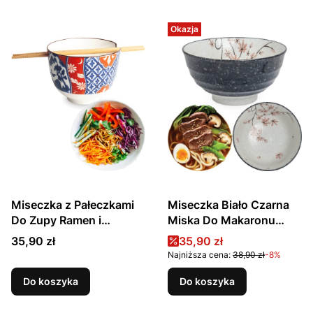
Okazja
Miseczka z Pałeczkami
Miseczka Biało Czarna
Do Zupy Ramen i
Miska Do Makaronu
Makaronu Soba Biała
Udon Maple Leaf 17cm
Cena
Cena promocyjna
35,90 zł
35,90 zł
BOTANICA EMRO
EDO JAPAN
Najniższa cena:
38,90 zł
-8%
AZIATICA
Do koszyka
Do koszyka