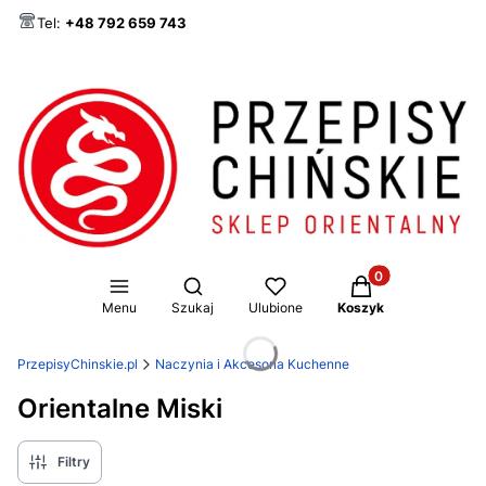
Tel:
+48 792 659 743
Produkty w koszy
Otwórz wyszukiwarkę
Menu
Szukaj
Ulubione
Koszyk
PrzepisyChinskie.pl
Naczynia i Akcesoria Kuchenne
Orientalne Miski
Filtry