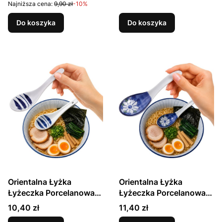
MANEKI NEKO 13,75cm
Niebieskie Fale 14,2cm
Najniższa cena:
9,90 zł
-10%
EMRO AZIATICA
GOLDEN TURTLE
Do koszyka
Do koszyka
Orientalna Łyżka
Orientalna Łyżka
Łyżeczka Porcelanowa
Łyżeczka Porcelanowa
Do Zupy i Ryżu
Do Zupy i Ryżu Niebieski
Cena
Cena
10,40 zł
11,40 zł
Niebieskie Paseczki
Kwiat 14,2cm GOLDEN