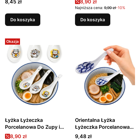
Cena
Cena promocyjna
8,45 zł
8,90 zł
Kotek MANEKI NEKO
Niebiesko Czerwona
Najniższa cena:
9,90 zł
-10%
14,5cm GOLDEN
BOTANICA 13,75cm
TURTLE
EMRO AZIATICA
Do koszyka
Do koszyka
Okazja
Łyżka Łyżeczka
Orientalna Łyżka
Porcelanowa Do Zupy i
Łyżeczka Porcelanowa
Ryżu Różne Wzory Kotek
Do Zupy i Ryżu
Cena promocyjna
Cena
8,90 zł
9,48 zł