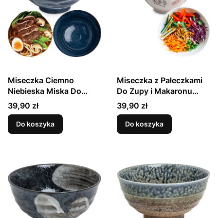
Miseczka Ciemno
Miseczka z Pałeczkami
Niebieska Miska Do
Do Zupy i Makaronu
Makaronu Udon Izayoi
Soba Motyw Szczęśliwe
Cena
Cena
39,90 zł
39,90 zł
17cm EDO JAPAN
Kotki EMRO AZIATICA
Do koszyka
Do koszyka