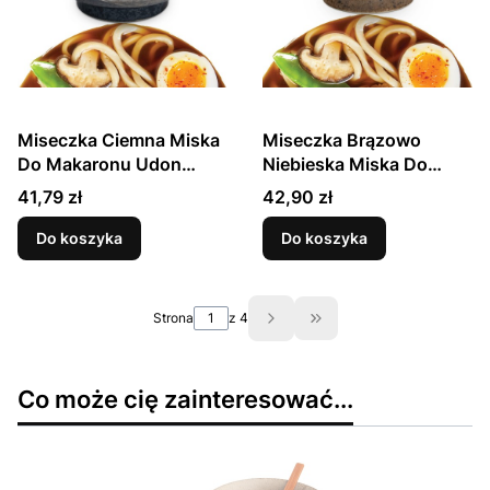
Miseczka Ciemna Miska
Miseczka Brązowo
Do Makaronu Udon
Niebieska Miska Do
Ansen 17cm EDO JAPAN
Makaronu Udon Ki 17cm
Cena
Cena
41,79 zł
42,90 zł
EDO JAPAN
Do koszyka
Do koszyka
Strona
z 4
Przejdź do ostatniej st
Co może cię zainteresować...