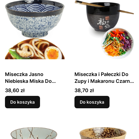
Miseczka Jasno
Miseczka i Pałeczki Do
Niebieska Miska Do
Zupy i Makaronu Czarno
Makaronu Udon
Szara Orientalna Grafika
Cena
Cena
38,60 zł
38,70 zł
Japanese Wave 17cm
EMRO AZIATICA
EDO JAPAN
Do koszyka
Do koszyka