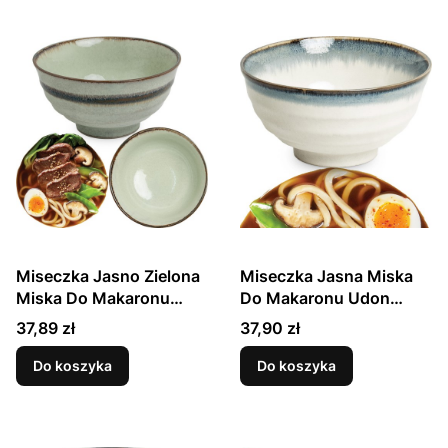
Miseczka Jasno Zielona
Miseczka Jasna Miska
Miska Do Makaronu
Do Makaronu Udon
Udon Wasabi 17cm EDO
Aurora 17cm EDO JAPAN
Cena
Cena
37,89 zł
37,90 zł
JAPAN
Do koszyka
Do koszyka