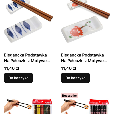
Elegancka Podstawka
Elegancka Podstawka
Na Pałeczki z Motywem
Na Pałeczki z Motywem
Niebieskie Paseczki 7cm
Czerwony Kwiat 7cm
Cena
Cena
11,40 zł
11,40 zł
GOLDEN TURTLE
GOLDEN TURTLE
Do koszyka
Do koszyka
Bestseller