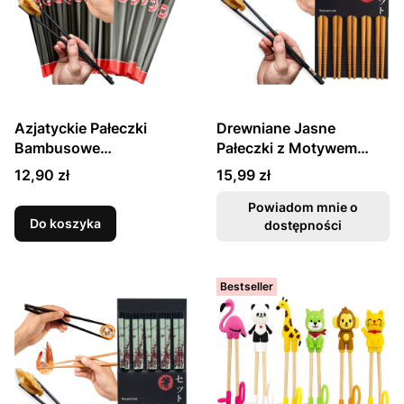
Azjatyckie Pałeczki
Drewniane Jasne
Bambusowe
Pałeczki z Motywem
Jednorazowe Do Sushi
Białych Kwiatów 5 Par
Cena
Cena
12,90 zł
15,99 zł
21cm 100 Par w
22,5cm EMRO AZIATICA
Kopertkach ITA-SAN
Powiadom mnie o
Do koszyka
dostępności
Bestseller