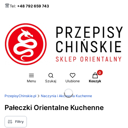
Tel:
+48 792 659 743
Produkty w koszy
Otwórz wyszukiwarkę
Menu
Szukaj
Ulubione
Koszyk
PrzepisyChinskie.pl
Naczynia i Akcesoria Kuchenne
Pałeczki Orientalne Kuchenne
Filtry