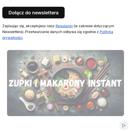
Dołącz do newslettera
Zapisując się, akceptujesz nasz
Regulamin
(w zakresie dotyczącym
Newslettera). Przetwarzanie danych odbywa się zgodnie z
Polityką
prywatności
.
Naciśnij Enter lub spację, aby otworzyć stronę.
Naciśnij Enter lub spację, aby otworzyć stronę.
Naciśnij Enter lub spację, aby otworzyć stronę.
Naciśnij Enter lub spację, aby otworzyć stronę.
Naciśnij Enter lub spację, aby otworzyć stronę.
Włą