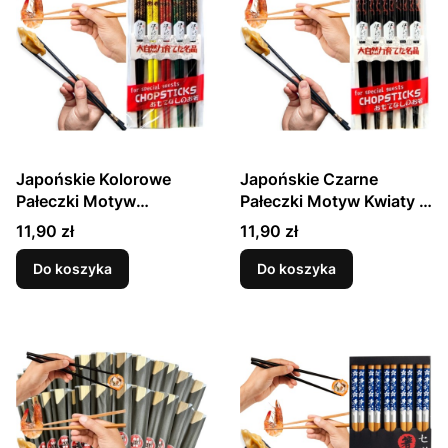
Japońskie Kolorowe
Japońskie Czarne
Pałeczki Motyw
Pałeczki Motyw Kwiaty 5
Ornament 5 Par ASIA
Par ASIA EXPRESS FOOD
Cena
Cena
11,90 zł
11,90 zł
EXPRESS FOOD
Do koszyka
Do koszyka