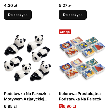
Wzorach 22cm EMRO
JADE TEMPLE
Cena
Cena
4,30 zł
5,27 zł
AZIATICA
Do koszyka
Do koszyka
Okazja
Podstawka Na Pałeczki z
Kolorowa Prostokątna
Motywem Azjatyckiej
Podstawka Na Pałeczki 4
Pandy EMRO AZIATICA
x 3,5cm z Różnymi
Cena
Cena promocyjna
6,85 zł
6,90 zł
Wzorami EMRO