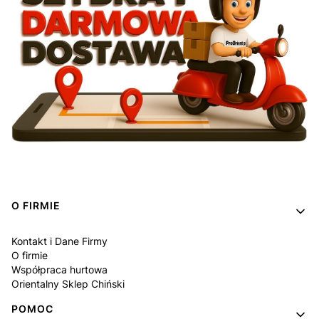
Linki w stopce
O FIRMIE
Kontakt i Dane Firmy
O firmie
Współpraca hurtowa
Orientalny Sklep Chiński
POMOC