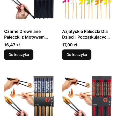
Czarne Drewniane
Azjatyckie Pałeczki Dla
Pałeczki z Motywem
Dzieci i Początkujących
Kwiatów i Ptaków 5 Par
z Silikonowym
Cena
Cena
16,47 zł
17,90 zł
22,5cm EMRO AZIATICA
Pomocnikiem Różne
Zwierzęce Wzory
Do koszyka
Do koszyka