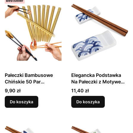
Bestseller
Pałeczki Bambusowe
Elegancka Podstawka
Chińskie 50 Par
Na Pałeczki z Motywem
PROORIENT
Niebieskie Fale 7cm
Cena
Cena
9,90 zł
11,40 zł
GOLDEN TURTLE
Do koszyka
Do koszyka