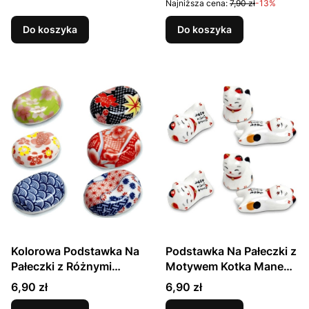
Najniższa cena:
7,90 zł
-13%
AZIATICA
Do koszyka
Do koszyka
Kolorowa Podstawka Na
Podstawka Na Pałeczki z
Pałeczki z Różnymi
Motywem Kotka Maneki-
Wzorami EMRO
Neko EMRO AZIATICA
Cena
Cena
6,90 zł
6,90 zł
AZIATICA