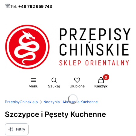
Tel:
+48 792 659 743
Produkty w koszy
Otwórz wyszukiwarkę
Menu
Szukaj
Ulubione
Koszyk
PrzepisyChinskie.pl
Naczynia i Akcesoria Kuchenne
Szczypce i Pęsety Kuchenne
Filtry