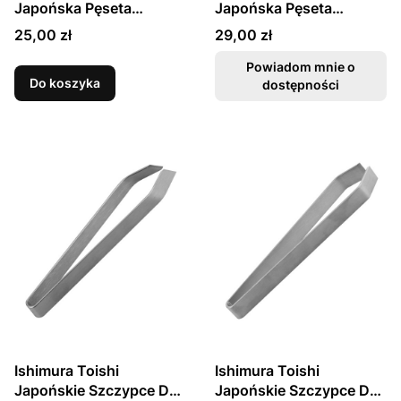
Japońska Pęseta
Japońska Pęseta
Kuchenna Stal
Kuchenna Stal
Cena
Cena
25,00 zł
29,00 zł
Nierdzewna 20cm MT-
Nierdzewna 30cm MT-
520
530
Powiadom mnie o
Do koszyka
dostępności
Ishimura Toishi
Ishimura Toishi
Japońskie Szczypce Do
Japońskie Szczypce Do