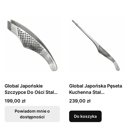
Global Japońskie
Global Japońska Pęseta
Szczypce Do Ości Stal
Kuchenna Stal
Nierdzewna GS-29
Nierdzewna 30cm GS-28
Cena
Cena
199,00 zł
239,00 zł
Powiadom mnie o
Do koszyka
dostępności