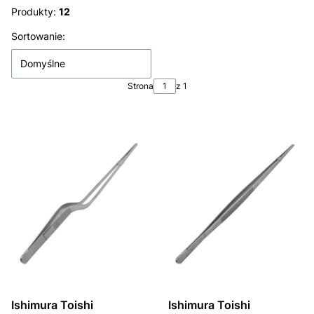
Produkty:
12
Lista produktów
Sortowanie:
Domyślne
Strona
z 1
Ishimura Toishi
Ishimura Toishi