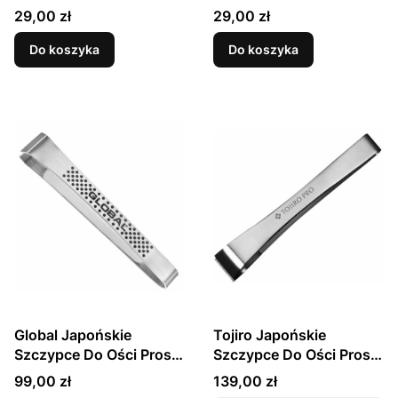
Ości Ukośne Stal
Ości Proste Stal
Cena
Cena
29,00 zł
29,00 zł
Nierdzewna 12cm MT-
Nierdzewna 11,5cm MT-
1232
1231
Do koszyka
Do koszyka
Global Japońskie
Tojiro Japońskie
Szczypce Do Ości Proste
Szczypce Do Ości Proste
Stal Nierdzewna GS-20B
F-642
Cena
Cena
99,00 zł
139,00 zł