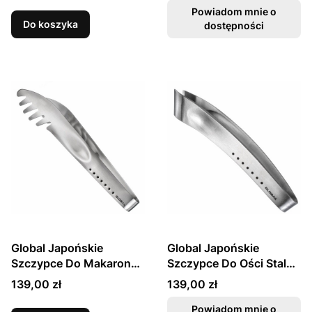
Powiadom mnie o
Do koszyka
dostępności
Global Japońskie
Global Japońskie
Szczypce Do Makaronu
Szczypce Do Ości Stal
Stal Nierdzewna 23cm
Nierdzewna GS-63
Cena
Cena
139,00 zł
139,00 zł
GS-67
Powiadom mnie o