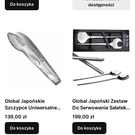
Do koszyka
dostępności
Global Japońskie
Global Japoński Zestaw
Szczypce Uniwersalne
Do Serwowania Sałatek
Stal Nierdzewna 23cm
2 Częściowy GT-078
Cena
Cena
139,00 zł
199,00 zł
GS-65
Do koszyka
Do koszyka