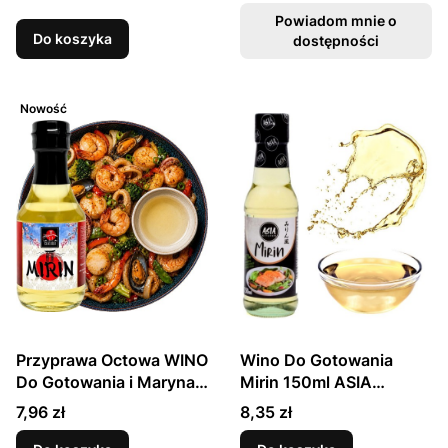
Powiadom mnie o
Do koszyka
dostępności
Nowość
Przyprawa Octowa WINO
Wino Do Gotowania
Do Gotowania i Marynat
Mirin 150ml ASIA
MIRIN Podkreśla Smak
KITCHEN
Cena
Cena
7,96 zł
8,35 zł
200ml SAKURA