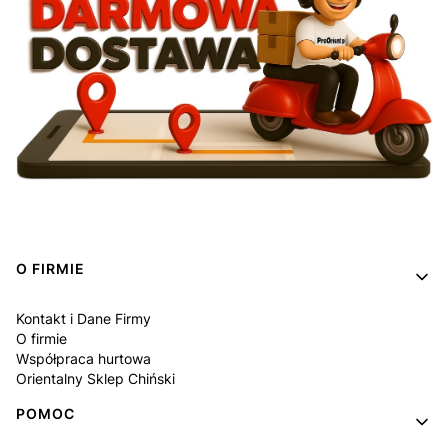
Linki w stopce
O FIRMIE
Kontakt i Dane Firmy
O firmie
Współpraca hurtowa
Orientalny Sklep Chiński
POMOC