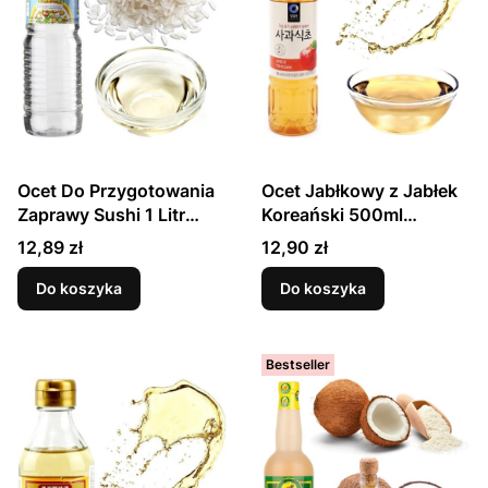
Ocet Do Przygotowania
Ocet Jabłkowy z Jabłek
Zaprawy Sushi 1 Litr
Koreański 500ml
GOLDEN MOUNTAIN
CHUNG JUNG ONE
Cena
Cena
12,89 zł
12,90 zł
Do koszyka
Do koszyka
Bestseller