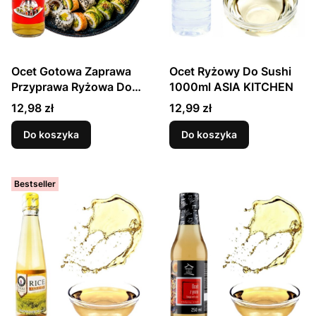
Ocet Gotowa Zaprawa
Ocet Ryżowy Do Sushi
Przyprawa Ryżowa Do
1000ml ASIA KITCHEN
Sushi i Japońskich
Cena
Cena
12,98 zł
12,99 zł
Potraw 500ml SAKURA
Do koszyka
Do koszyka
Bestseller