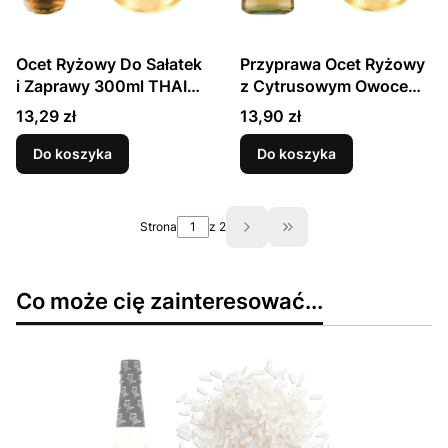
Ocet Ryżowy Do Sałatek
Przyprawa Ocet Ryżowy
i Zaprawy 300ml THAI
z Cytrusowym Owocem
DANCER
YUZU 250ml HOUSE OF
Cena
Cena
13,29 zł
13,90 zł
ASIA
Do koszyka
Do koszyka
Strona
z 2
Przejdź do ostatniej st
Co może cię zainteresować...