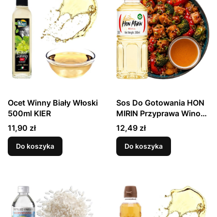
Ocet Winny Biały Włoski
Sos Do Gotowania HON
500ml KIER
MIRIN Przyprawa Wino
Ryżowe 300ml
Cena
Cena
11,90 zł
12,49 zł
KINMIKAN
Do koszyka
Do koszyka