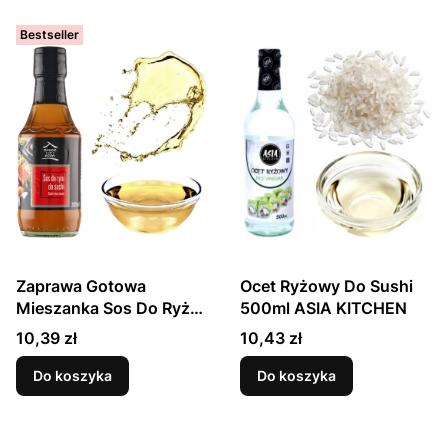
Bestseller
Zaprawa Gotowa
Ocet Ryżowy Do Sushi
Mieszanka Sos Do Ryżu
500ml ASIA KITCHEN
Do Przygotowania Sushi
Cena
Cena
10,39 zł
10,43 zł
200ml HOUSE OF ASIA
Do koszyka
Do koszyka