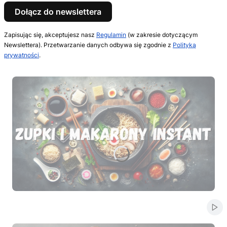
Dołącz do newslettera
Zapisując się, akceptujesz nasz
Regulamin
(w zakresie dotyczącym
Newslettera). Przetwarzanie danych odbywa się zgodnie z
Polityką
prywatności
.
Naciśnij Enter lub spację, aby otworzyć stronę.
Naciśnij Enter lub spację, aby otworzyć stronę.
Naciśnij Enter lub spację, aby otworzyć stronę.
Naciśnij Enter lub spację, aby otworzyć stronę.
Naciśnij Enter lub spację, aby otworzyć stronę.
Włą