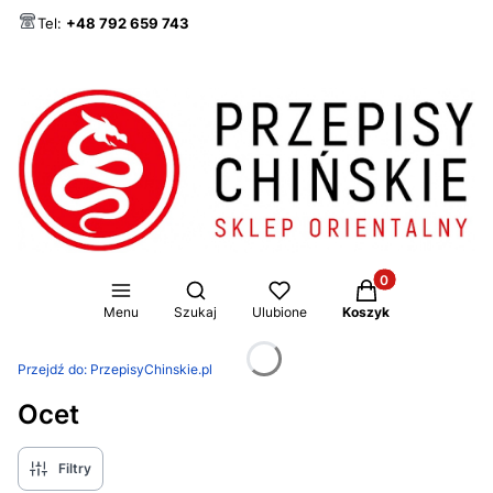
Tel:
+48 792 659 743
Produkty w koszy
Otwórz wyszukiwarkę
Menu
Szukaj
Ulubione
Koszyk
Przejdź do:
PrzepisyChinskie.pl
Ocet
Filtry