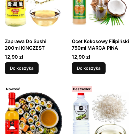
Zaprawa Do Sushi
Ocet Kokosowy Filipiński
200ml KINGZEST
750ml MARCA PINA
Cena
Cena
12,90 zł
12,90 zł
Do koszyka
Do koszyka
Nowość
Bestseller