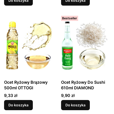
Do koszyka
Do koszyka
Bestseller
Ocet Ryżowy Brązowy
Ocet Ryżowy Do Sushi
500ml OTTOGI
610ml DIAMOND
Cena
Cena
9,33 zł
9,90 zł
Do koszyka
Do koszyka