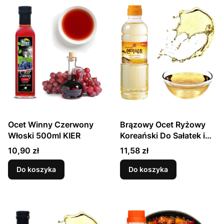
Ocet Winny Czerwony
Brązowy Ocet Ryżowy
Włoski 500ml KIER
Koreański Do Sałatek i
Marynat 500ml SEMPIO
Cena
Cena
10,90 zł
11,58 zł
Do koszyka
Do koszyka