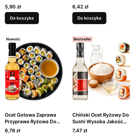
MOUNTAIN
KITCHEN
Cena
Cena
5,90 zł
6,42 zł
Do koszyka
Do koszyka
Nowość
Bestseller
Ocet Gotowa Zaprawa
Chiński Ocet Ryżowy Do
Przyprawa Ryżowa Do
Sushi Wysoka Jakość
Sushi i Japońskich
Do Potraw i Sałatek
Cena
Cena
6,78 zł
7,47 zł
Potraw 150ml SAKURA
150ml HOUSE OF ASIA