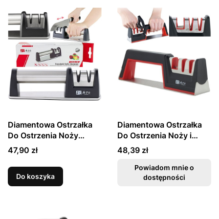
Diamentowa Ostrzałka
Diamentowa Ostrzałka
Do Ostrzenia Noży
Do Ostrzenia Noży i
(360/1200) TG1007
Nożyczek TG1705
Cena
Cena
47,90 zł
48,39 zł
TAIDEA
TAIDEA
Powiadom mnie o
Do koszyka
dostępności