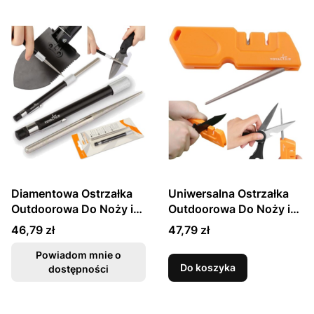
Diamentowa Ostrzałka
Uniwersalna Ostrzałka
Outdoorowa Do Noży i
Outdoorowa Do Noży i
Nożyczek (600) TY0905
Nożyczek T1055TDC
Cena
Cena
46,79 zł
47,79 zł
TAIDEA
TAIDEA
Powiadom mnie o
Do koszyka
dostępności