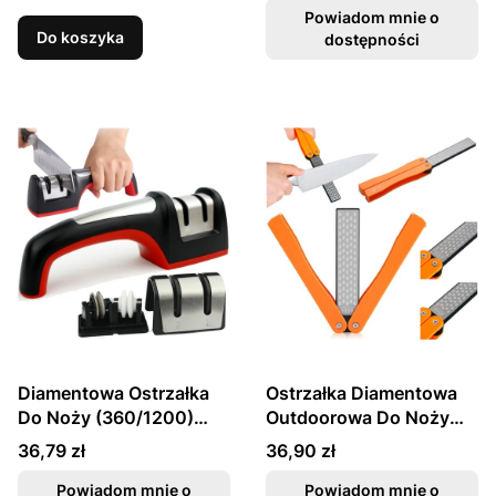
TG2016 TAIDEA
Powiadom mnie o
Do koszyka
dostępności
Diamentowa Ostrzałka
Ostrzałka Diamentowa
Do Noży (360/1200)
Outdoorowa Do Noży
TG1005 TAIDEA
(360/600) TY1051
Cena
Cena
36,79 zł
36,90 zł
TAIDEA
Powiadom mnie o
Powiadom mnie o