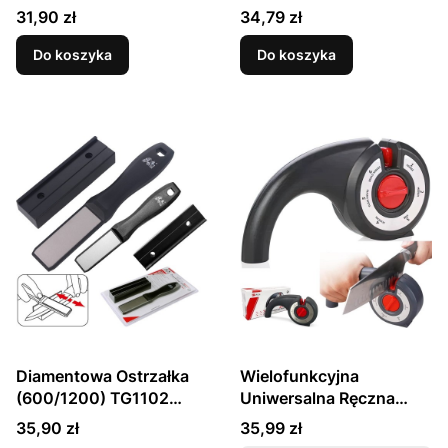
(360/1200) TG1203
TG1503 TAIDEA
Cena
Cena
31,90 zł
34,79 zł
TAIDEA
Do koszyka
Do koszyka
Diamentowa Ostrzałka
Wielofunkcyjna
(600/1200) TG1102
Uniwersalna Ręczna
TAIDEA
Ostrzałka Do Ostrzenia
Cena
Cena
35,90 zł
35,99 zł
Noży i Nożyczek