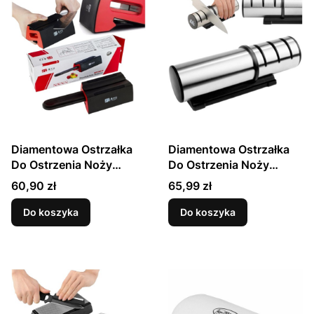
Diamentowa Ostrzałka
Diamentowa Ostrzałka
Do Ostrzenia Noży
Do Ostrzenia Noży
(600/1000) TG1706
(360/600/1200) TG1202
Cena
Cena
60,90 zł
65,99 zł
TAIDEA
TAIDEA
Do koszyka
Do koszyka