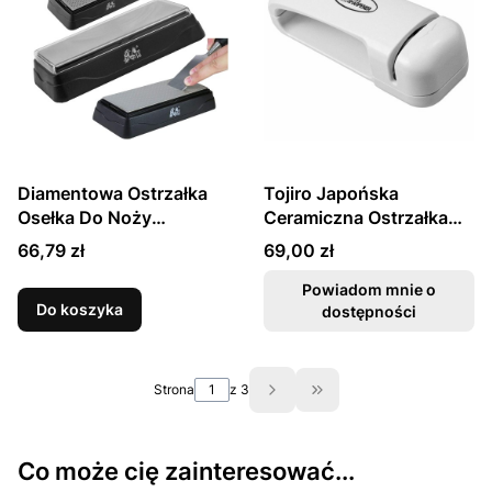
Diamentowa Ostrzałka
Tojiro Japońska
Osełka Do Noży
Ceramiczna Ostrzałka
Nożyczek 360/600
Kółkowa Do Ostrzenia
Cena
Cena
66,79 zł
69,00 zł
TG0831 TAIDEA
Noży
Powiadom mnie o
Do koszyka
dostępności
Strona
z 3
Przejdź do ostatniej st
Co może cię zainteresować...