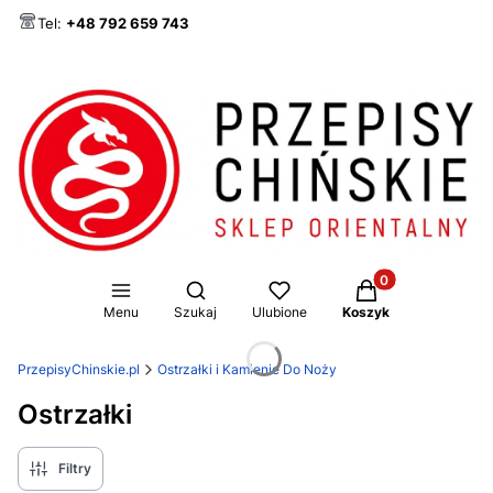
Tel:
+48 792 659 743
Produkty w koszy
Otwórz wyszukiwarkę
Menu
Szukaj
Ulubione
Koszyk
PrzepisyChinskie.pl
Ostrzałki i Kamienie Do Noży
Ostrzałki
Filtry