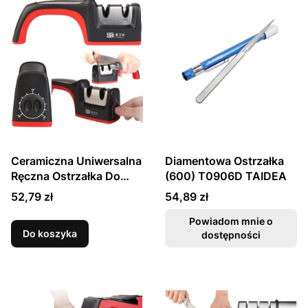
Ceramiczna Uniwersalna
Diamentowa Ostrzałka
Ręczna Ostrzałka Do
(600) T0906D TAIDEA
Ostrzenia Noży TG1802
Cena
Cena
52,79 zł
54,89 zł
TAIDEA
Powiadom mnie o
Do koszyka
dostępności