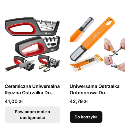
Ceramiczna Uniwersalna
Uniwersalna Ostrzałka
Ręczna Ostrzałka Do
Outdoorowa Do
Ostrzenia Noży i
Ostrzenia Noży TY2204
Cena
Cena
41,00 zł
42,79 zł
Nożyczek TG2017
TAIDEA
TAIDEA
Powiadom mnie o
Do koszyka
dostępności