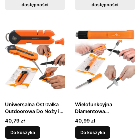
dostępności
dostępności
Uniwersalna Ostrzałka
Wielofunkcyjna
Outdoorowa Do Noży i
Diamentowa
Nożyczek TY1808
Uniwersalna Ręczna
Cena
Cena
40,79 zł
40,99 zł
TAIDEA
Ostrzałka Do Ostrzenia
Noży TY1805 TAIDEA
Do koszyka
Do koszyka