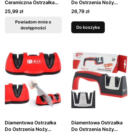
Ceramiczna Ostrzałka
Do Ostrzenia Noży
Do Ostrzenia Noży
Stalka TY1708 TAIDEA
Cena
Cena
25,99 zł
26,79 zł
220/360 TG2001
TAIDEA
Powiadom mnie o
Do koszyka
dostępności
Diamentowa Ostrzałka
Diamentowa Ostrzałka
Do Ostrzenia Noży
Do Ostrzenia Noży