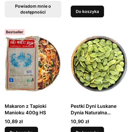
Powiadom mnie o
Do koszyka
dostępności
Bestseller
Makaron z Tapioki
Pestki Dyni Łuskane
Manioku 400g HS
Dynia Naturalna
Premium 200g
Cena
Cena
10,89 zł
10,90 zł
SKWORCU