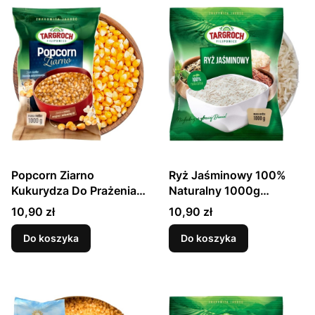
Popcorn Ziarno
Ryż Jaśminowy 100%
Kukurydza Do Prażenia
Naturalny 1000g
1kg TARGROCH
TARGROCH
Cena
Cena
10,90 zł
10,90 zł
Do koszyka
Do koszyka