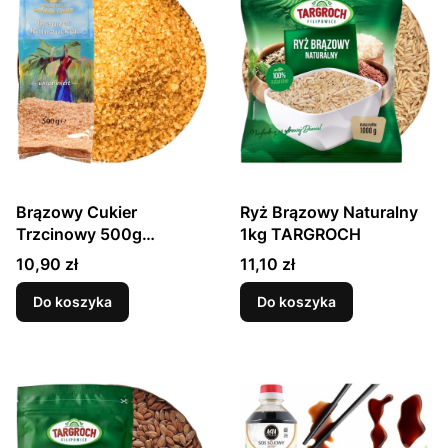
Brązowy Cukier
Ryż Brązowy Naturalny
Trzcinowy 500g
1kg TARGROCH
GOLDEN CANE
Cena
Cena
10,90 zł
11,10 zł
Do koszyka
Do koszyka