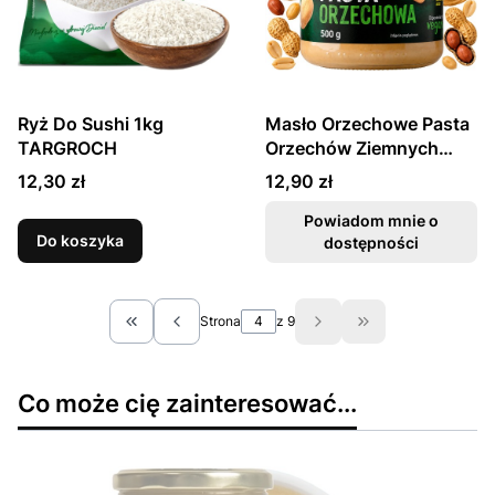
Ryż Do Sushi 1kg
Masło Orzechowe Pasta
TARGROCH
Orzechów Ziemnych
Smooth Peanut Butter
Cena
Cena
12,30 zł
12,90 zł
500g TARGROCH
Powiadom mnie o
Do koszyka
dostępności
Strona
z 9
Wróć do pierwszej strony z produktami
Przejdź do ostatn
Co może cię zainteresować...