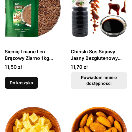
Siemię Lniane Len
Chiński Sos Sojowy
Brązowy Ziarno 1kg
Jasny Bezglutenowy
TARGROCH
Dobry Skład Dieta Bez
Cena
Cena
11,50 zł
11,70 zł
Glutenu 1000ml ASIA
KITCHEN
Powiadom mnie o
Do koszyka
dostępności