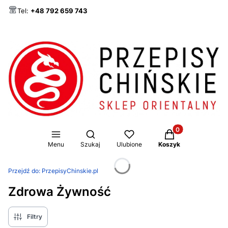
Tel:
+48 792 659 743
Produkty w koszy
Otwórz wyszukiwarkę
Menu
Szukaj
Ulubione
Koszyk
Przejdź do:
PrzepisyChinskie.pl
Zdrowa Żywność
Filtry