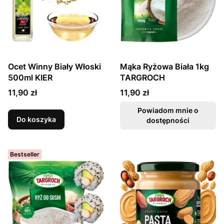
Ocet Winny Biały Włoski
Mąka Ryżowa Biała 1kg
500ml KIER
TARGROCH
Cena
Cena
11,90 zł
11,90 zł
Powiadom mnie o
Do koszyka
dostępności
Bestseller