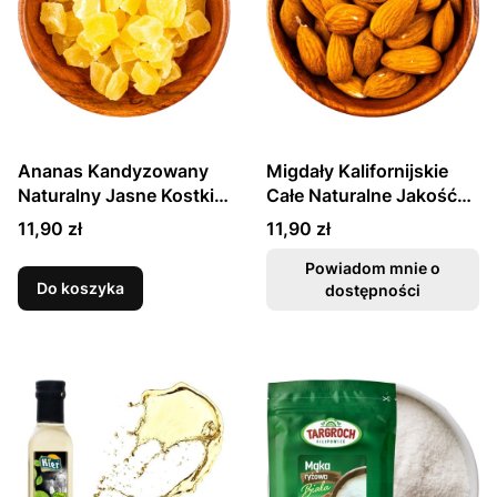
Ananas Kandyzowany
Migdały Kalifornijskie
Naturalny Jasne Kostki
Całe Naturalne Jakość
200g SKWORCU
150g SKWORCU
Cena
Cena
11,90 zł
11,90 zł
Powiadom mnie o
Do koszyka
dostępności