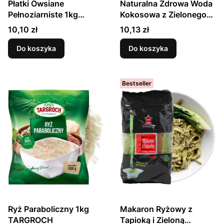
Płatki Owsiane
Naturalna Zdrowa Woda
Pełnoziarniste 1kg
Kokosowa z Zielonego
TARGROCH
Kokosa 100%
Cena
Cena
10,10 zł
10,13 zł
Nawodnienie 1000ml 1
Litr VITA
Do koszyka
Do koszyka
Bestseller
Ryż Paraboliczny 1kg
Makaron Ryżowy z
TARGROCH
Tapioką i Zieloną