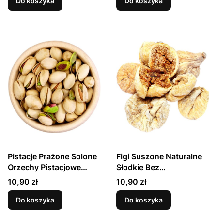
Do koszyka
Do koszyka
Pistacje Prażone Solone
Figi Suszone Naturalne
Orzechy Pistacjowe
Słodkie Bez
Premium 100g
Konserwantów 200g
Cena
Cena
10,90 zł
10,90 zł
SKWORCU
SKWORCU
Do koszyka
Do koszyka