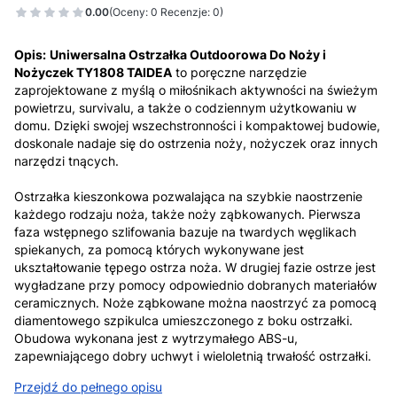
0.00
(Oceny: 0 Recenzje: 0)
Opis:
Uniwersalna Ostrzałka Outdoorowa Do Noży i
Nożyczek TY1808 TAIDEA
to poręczne narzędzie
zaprojektowane z myślą o miłośnikach aktywności na świeżym
powietrzu, survivalu, a także o codziennym użytkowaniu w
domu. Dzięki swojej wszechstronności i kompaktowej budowie,
doskonale nadaje się do ostrzenia noży, nożyczek oraz innych
narzędzi tnących.
Ostrzałka kieszonkowa pozwalająca na szybkie naostrzenie
każdego rodzaju noża, także noży ząbkowanych. Pierwsza
faza wstępnego szlifowania bazuje na twardych węglikach
spiekanych, za pomocą których wykonywane jest
ukształtowanie tępego ostrza noża. W drugiej fazie ostrze jest
wygładzane przy pomocy odpowiednio dobranych materiałów
ceramicznych. Noże ząbkowane można naostrzyć za pomocą
diamentowego szpikulca umieszczonego z boku ostrzałki.
Obudowa wykonana jest z wytrzymałego ABS-u,
zapewniającego dobry uchwyt i wieloletnią trwałość ostrzałki.
Przejdź do pełnego opisu