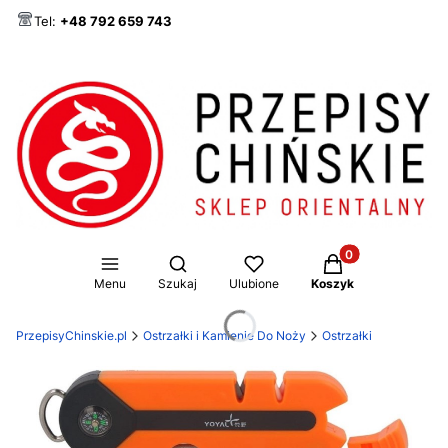
Tel:
+48 792 659 743
Produkty w koszy
Otwórz wyszukiwarkę
Menu
Szukaj
Ulubione
Koszyk
PrzepisyChinskie.pl
Ostrzałki i Kamienie Do Noży
Ostrzałki