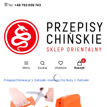
Tel:
+48 792 659 743
Produkty w koszy
Otwórz wyszukiwarkę
Menu
Szukaj
Ulubione
Koszyk
PrzepisyChinskie.pl
Ostrzałki i Kamienie Do Noży
Ostrzałki