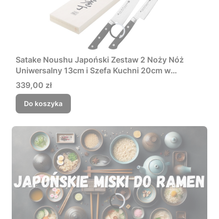
Satake Noushu Japoński Zestaw 2 Noży Nóż
Uniwersalny 13cm i Szefa Kuchni 20cm w
Drewnianym Etui
Cena
339,00 zł
Do koszyka