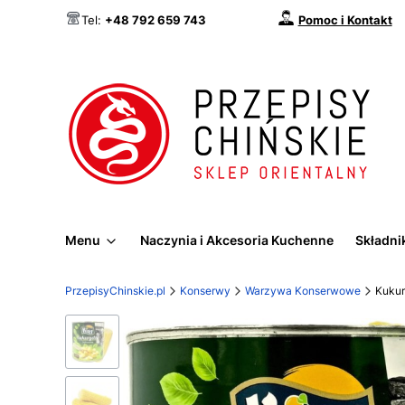
Pomoc i Kontakt
Tel:
+48 792 659 743
Menu
Naczynia i Akcesoria Kuchenne
Składnik
PrzepisyChinskie.pl
Konserwy
Warzywa Konserwowe
Kukur