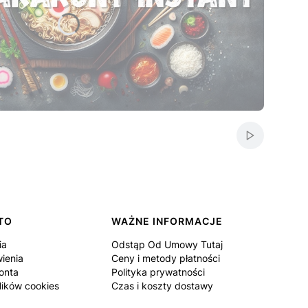
by otworzyć stronę.
by otworzyć stronę.
by otworzyć stronę.
by otworzyć stronę.
by otworzyć stronę.
Włącz autom
TO
WAŻNE INFORMACJE
ia
Odstąp Od Umowy Tutaj
ienia
Ceny i metody płatności
onta
Polityka prywatności
lików cookies
Czas i koszty dostawy