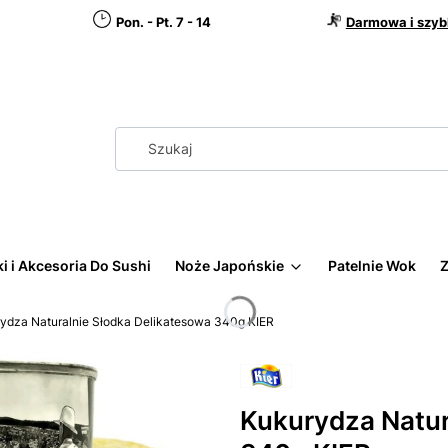
Pon. - Pt. 7 - 14
Darmowa i szyb
i i Akcesoria Do Sushi
Noże Japońskie
Patelnie Wok
Z
ydza Naturalnie Słodka Delikatesowa 340g KIER
Kukurydza Natur