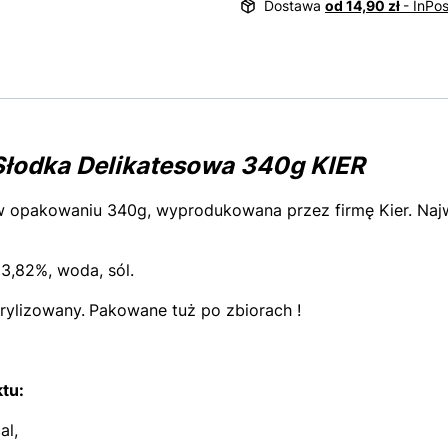
Dostawa
od 14,90 zł
- InPo
Słodka Delikatesowa 340g KIER
 opakowaniu 340g, wyprodukowana przez firmę Kier. Najw
3,82%, woda, sól.
rylizowany.
Pakowane tuż po zbiorach !
tu:
al,