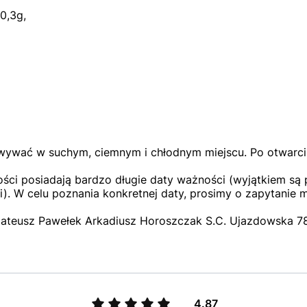
0,3g,
wywać w suchym, ciemnym i chłodnym miejscu. Po otwarc
ci posiadają bardzo długie daty ważności (wyjątkiem są p
). W celu poznania konkretnej daty, prosimy o zapytanie 
ateusz Pawełek Arkadiusz Horoszczak S.C. Ujazdowska 78,
4.87