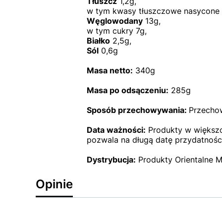
Tłuszcz
1,2g,
w tym kwasy tłuszczowe nasycone 
Węglowodany
13g,
w tym cukry 7g,
Białko
2,5g,
Sól
0,6g
Masa netto:
340g
Masa po odsączeniu:
285g
Sposób przechowywania:
Przecho
Data ważności:
Produkty w większoś
pozwala na długą datę przydatności
Dystrybucja:
Produkty Orientalne M
Opinie