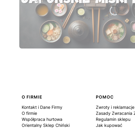
Naciśnij Enter lub spację, aby otworzyć stronę.
Naciśnij Enter lub spację, aby otworzyć stronę.
Naciśnij Enter lub spację, aby otworzyć stronę.
Naciśnij Enter lub spację, aby otworzyć stronę.
Naciśnij Enter lub spację, aby otworzyć stronę.
Linki w stopce
O FIRMIE
POMOC
Kontakt i Dane Firmy
Zwroty i reklamacje
O firmie
Zasady Zwracania
Współpraca hurtowa
Regulamin sklepu
Orientalny Sklep Chiński
Jak kupować