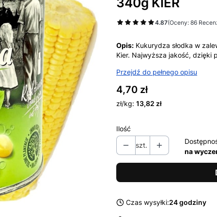
340g KIER
4.87
(Oceny: 86 Recenz
Opis:
Kukurydza słodka w zale
Kier. Najwyższa jakość, dzięki
Przejdź do pełnego opisu
Cena
4,70 zł
zł/kg:
13,82 zł
Ilość
Dostępno
szt.
na wycze
Czas wysyłki:
24 godziny