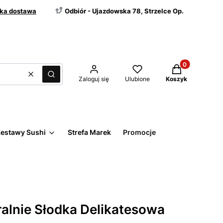
ka dostawa
Odbiór - Ujazdowska 78, Strzelce Op.
Produkty w kos
Wyczyść
Szukaj
Zaloguj się
Ulubione
Koszyk
estawy Sushi
Strefa Marek
Promocje
alnie Słodka Delikatesowa