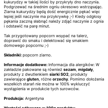
kukurydzy w takiej ilości by przykryły dno naczynia.
Podgrzewać na średnim ogniu okresowo wstrząsając.
Ziarna kukurydzy będą dość energicznie pękać więc
lepiej jeśli naczynie ma przykrywkę ;-) Kiedy odgłosy
pękania zaczną słabnąć należy zdjąć naczynie z ognia
i odstawić na parę minut.
Tak przygotowany popcorn wsypać na talerz,
doprawić do smaku i delektować się smakiem
domowego popcornu ;-)
Składniki:
popcorn ziarno.
Informacje dodatkowe:
Informacja dla alergików: W
zakładzie pakowane są również
sezam
,
migdały
,
produkty z dwutlenkiem
siarki SO2
, produkty
zawierające
gluten
, różne
orzechy
. Pomimo dołożenia
wszelkich starań nie można w 100% wykluczyć
wystąpienia w produkcie tych surowców.
Produkcja:
Argentyna
Wartości odżywcze w 100g produktu: