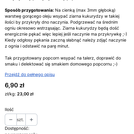
Sposób przygotowania:
Na cienką (max 3mm głęboką)
warstwę gorącego oleju wsypać ziarna kukurydzy w takiej
ilości by przykryły dno naczynia. Podgrzewać na średnim
ogniu okresowo wstrząsając. Ziarna kukurydzy będą dość
energicznie pękać więc lepiej jeśli naczynie ma przykrywkę ;-)
Kiedy odgłosy pękania zaczną słabnąć należy zdjąć naczynie
z ognia i odstawić na parę minut.
Tak przygotowany popcorn wsypać na talerz, doprawić do
smaku i delektować się smakiem domowego popcornu ;-)
Przejdź do pełnego opisu
Cena
6,90 zł
zł/kg:
23,00 zł
Ilość
szt.
Dostępność: