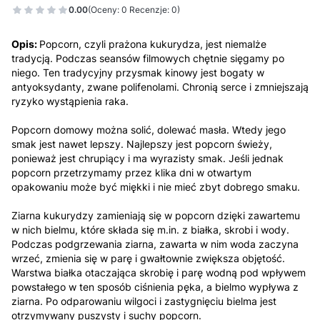
0.00
(Oceny: 0 Recenzje: 0)
Opis:
Popcorn, czyli prażona kukurydza, jest niemalże
tradycją. Podczas seansów filmowych chętnie sięgamy po
niego. Ten tradycyjny przysmak kinowy jest bogaty w
antyoksydanty, zwane polifenolami. Chronią serce i zmniejszają
ryzyko wystąpienia raka.
Popcorn domowy można solić, dolewać masła. Wtedy jego
smak jest nawet lepszy. Najlepszy jest popcorn świeży,
ponieważ jest chrupiący i ma wyrazisty smak. Jeśli jednak
popcorn przetrzymamy przez klika dni w otwartym
opakowaniu może być miękki i nie mieć zbyt dobrego smaku.
Ziarna kukurydzy zamieniają się w popcorn dzięki zawartemu
w nich bielmu, które składa się m.in. z białka, skrobi i wody.
Podczas podgrzewania ziarna, zawarta w nim woda zaczyna
wrzeć, zmienia się w parę i gwałtownie zwiększa objętość.
Warstwa białka otaczająca skrobię i parę wodną pod wpływem
powstałego w ten sposób ciśnienia pęka, a bielmo wypływa z
ziarna. Po odparowaniu wilgoci i zastygnięciu bielma jest
otrzymywany puszysty i suchy popcorn.