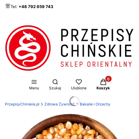
Tel:
+48 792 659 743
Produkty w koszy
Otwórz wyszukiwarkę
Menu
Szukaj
Ulubione
Koszyk
PrzepisyChinskie.pl
Zdrowa Żywność
Bakalie i Orzechy