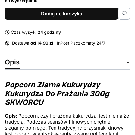
na wyczerpaniu
Dodaj do koszyka
Czas wysyłki:
24 godziny
Dostawa
od 14,90 zł
- InPost Paczkomaty 24/7
Opis
Popcorn Ziarna Kukurydzy
Kukurydza Do Prażenia 300g
SKWORCU
Opis:
Popcorn, czyli prażona kukurydza, jest niemalże
tradycją. Podczas seansów filmowych chętnie
sięgamy po niego. Ten tradycyjny przysmak kinowy
jest bogaty w antyoksydanty, zwane polifenolami.