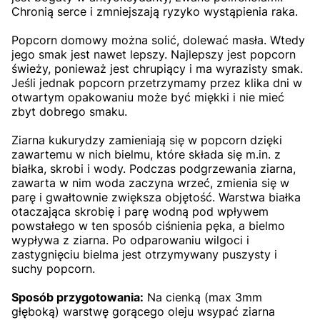
Chronią serce i zmniejszają ryzyko wystąpienia raka.
Popcorn domowy można solić, dolewać masła. Wtedy
jego smak jest nawet lepszy. Najlepszy jest popcorn
świeży, ponieważ jest chrupiący i ma wyrazisty smak.
Jeśli jednak popcorn przetrzymamy przez klika dni w
otwartym opakowaniu może być miękki i nie mieć
zbyt dobrego smaku.
Ziarna kukurydzy zamieniają się w popcorn dzięki
zawartemu w nich bielmu, które składa się m.in. z
białka, skrobi i wody. Podczas podgrzewania ziarna,
zawarta w nim woda zaczyna wrzeć, zmienia się w
parę i gwałtownie zwiększa objętość. Warstwa białka
otaczająca skrobię i parę wodną pod wpływem
powstałego w ten sposób ciśnienia pęka, a bielmo
wypływa z ziarna. Po odparowaniu wilgoci i
zastygnięciu bielma jest otrzymywany puszysty i
suchy popcorn.
Sposób przygotowania:
Na cienką (max 3mm
głęboką) warstwę gorącego oleju wsypać ziarna