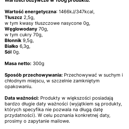
Wartość energetyczna
: 1466kJ/347kcal,
Tłuszcz
2,5g,
w tym kwasy tłuszczowe nasycone 0g,
Węglowodany
70g,
w tym cukry 70g,
Błonnik
9,5g,
Białko
6,3g,
Sól
0g.
Masa netto:
300g
Sposób przechowywania:
Przechowywać w suchym i
chłodnym miejscu, w szczelnie zamkniętym
opakowaniu.
Data ważności:
Produkty w większości posiadają
bardzo długie daty ważności (wyjątkiem są produkty,
których specyfika nie pozwala na długą datę
przydatności). W celu poznania konkretnej daty,
prosimy o zapytanie mailowe.