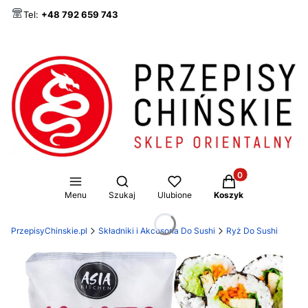
Tel:
+48 792 659 743
Produkty w koszy
Otwórz wyszukiwarkę
Menu
Szukaj
Ulubione
Koszyk
PrzepisyChinskie.pl
Składniki i Akcesoria Do Sushi
Ryż Do Sushi