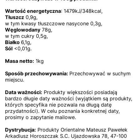
Wartość energetyczna
: 1479kJ/348kcal,
Tłuszcz
0,9g,
w tym kwasy tłuszczowe nasycone 0,3g,
Węglowodany
78g,
w tym cukry 0,5g,
Białko
6,1g,
Sól
<0,01g.
Masa netto:
1kg
Sposób przechowywania:
Przechowywać w suchym
miejscu.
Data ważności:
Produkty większości posiadają
bardzo długie daty ważności (wyjątkiem są produkty,
których specyfika nie pozwala na długą datę
przydatności). W celu poznania konkretnej daty,
prosimy o zapytanie mailowe.
Dystrybucja:
Produkty Orientalne Mateusz Pawełek
Arkadiusz Horoszczak S.C. Ujazdowska 78, 47-100