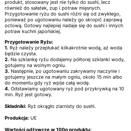
produkt, stosowany jest nie tylko do sushi, lecz
również do sałatek, zup i potraw mięsnych.
Przygotowanie ryżu do sushi różni się od zwykłego,
ponieważ po ugotowaniu należy go skropić zaprawą
octową. Gotowy najlepiej nadaje się do sushi i innych
potraw kuchni japońskiej.
Przygotowanie Ryżu:
1.
Ryż należy przepłukać kilkakrotnie wodą, aż woda
będzie czysta.
2.
Na szklankę ryżu dodajemy półtorej szklanki wody,
gotujemy na wolnym ogniu.
3.
Następnie, po ugotowaniu zakrywamy naczynie i
gotujemy jeszcze na małym ogniu, około 15 min albo
do momentu gdy ryż wpije całą wodę.
4.
Odstawiamy ugotowany ryż pod przykrywką na 10
min. Ryż jest gotowy.
Składniki:
Ryż okrągło ziarnisty do sushi.
Produkcja:
UE
Wartości odżywcze w 100g produktu: