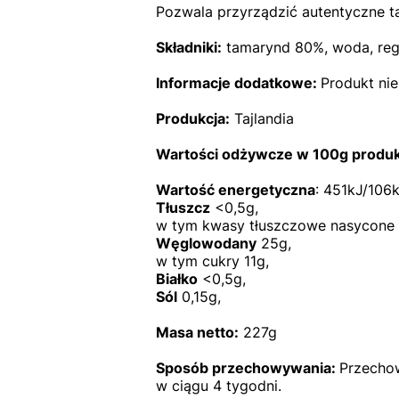
Pozwala przyrządzić autentyczne ta
Składniki:
tamarynd 80%, woda, regu
Informacje dodatkowe:
Produkt ni
Produkcja:
Tajlandia
Wartości odżywcze w 100g produk
Wartość energetyczna
: 451kJ/106k
Tłuszcz
<0,5g,
w tym kwasy tłuszczowe nasycone 
Węglowodany
25g,
w tym cukry 11g,
Białko
<0,5g,
Sól
0,15g,
Masa netto:
227g
Sposób przechowywania:
P
rzecho
w ciągu 4 tygodni.