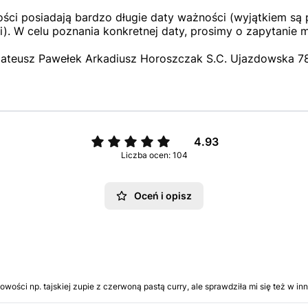
ci posiadają bardzo długie daty ważności (wyjątkiem są p
). W celu poznania konkretnej daty, prosimy o zapytanie 
ateusz Pawełek Arkadiusz Horoszczak S.C. Ujazdowska 78,
4.93
Liczba ocen: 104
Oceń i opisz
ości np. tajskiej zupie z czerwoną pastą curry, ale sprawdziła mi się też w i