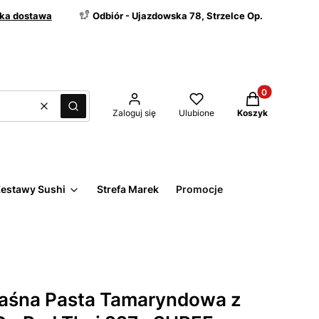
ka dostawa
Odbiór - Ujazdowska 78, Strzelce Op.
Produkty w kos
Wyczyść
Szukaj
Zaloguj się
Ulubione
Koszyk
estawy Sushi
Strefa Marek
Promocje
waśna Pasta Tamaryndowa z