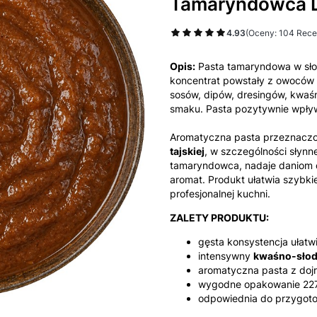
Tamaryndowca D
4.93
(Oceny: 104 Recen
Opis:
Pasta tamaryndowa w słoi
koncentrat powstały z owoców
sosów, dipów, dresingów, kwa
smaku. Pasta pozytywnie wpływa
Aromatyczna pasta przeznacz
tajskiej
, w szczególności słyn
tamaryndowca, nadaje daniom 
aromat. Produkt ułatwia szybk
profesjonalnej kuchni.
ZALETY PRODUKTU:
gęsta konsystencja ułatw
intensywny
kwaśno-słod
aromatyczna pasta z do
wygodne opakowanie 227
odpowiednia do przygo