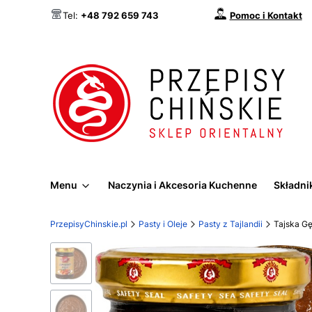
Pomoc i Kontakt
Tel:
+48 792 659 743
Menu
Naczynia i Akcesoria Kuchenne
Składnik
PrzepisyChinskie.pl
Pasty i Oleje
Pasty z Tajlandii
Tajska G