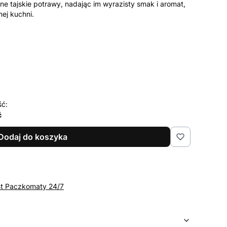
e tajskie potrawy, nadając im wyrazisty smak i aromat,
ej kuchni.
ść:
ć
Dodaj do koszyka
st Paczkomaty 24/7