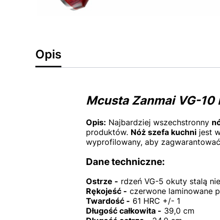
Opis
Mcusta Zanmai VG-10 
Opis:
Najbardziej wszechstronny
n
produktów.
Nóż szefa kuchni
jest w
wyprofilowany, aby zagwarantować
Dane techniczne:
Ostrze -
rdzeń VG-5 okuty stalą n
Rękojeść -
czerwone laminowane 
Twardość -
61 HRC +/- 1
Długość całkowita -
39,0 cm