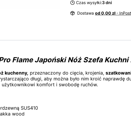
Czas wysyłki:
3 dni
Dostawa
od 0,00 zł
- InPos
Pro Flame Japoński Nóż Szefa Kuchni
óż kuchenny,
przeznaczony do cięcia, krojenia,
szatkowan
ystarczająco długi, aby można było nim kroić naprawdę d
 użytkownikowi komfort i swobodę ruchów.
ierdzewną SUS410
pakka wood