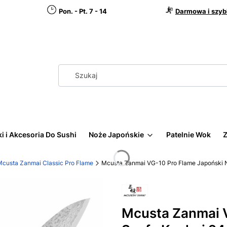
Pon. - Pt. 7 - 14
Darmowa i szyb
i i Akcesoria Do Sushi
Noże Japońskie
Patelnie Wok
Z
Mcusta Zanmai Classic Pro Flame
Mcusta Zanmai VG-10 Pro Flame Japoński 
Mcusta Zanmai 