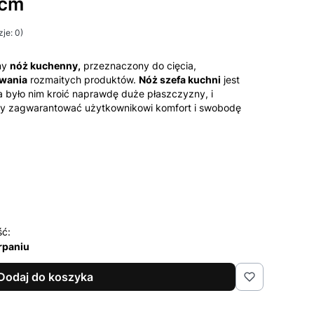
4cm
je: 0)
ny
nóż kuchenny,
przeznaczony do cięcia,
owania
rozmaitych produktów.
Nóż szefa kuchni
jest
 było nim kroić naprawdę duże płaszczyzny, i
by zagwarantować użytkownikowi komfort i swobodę
ść:
rpaniu
Dodaj do koszyka