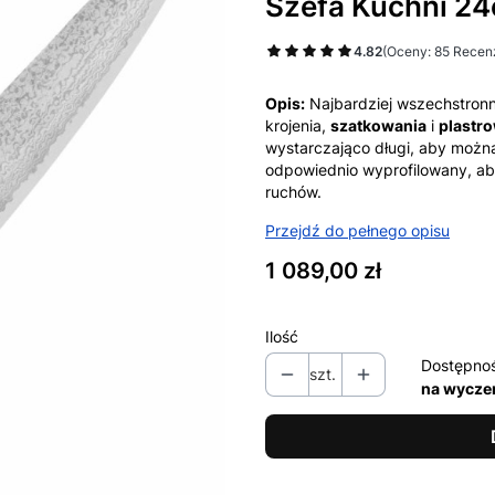
Szefa Kuchni 2
4.82
(Oceny: 85 Recenz
Opis:
Najbardziej wszechstron
krojenia,
szatkowania
i
plastr
wystarczająco długi, aby można
odpowiednio wyprofilowany, a
ruchów.
Przejdź do pełnego opisu
Cena
1 089,00 zł
Ilość
Dostępno
szt.
na wycze