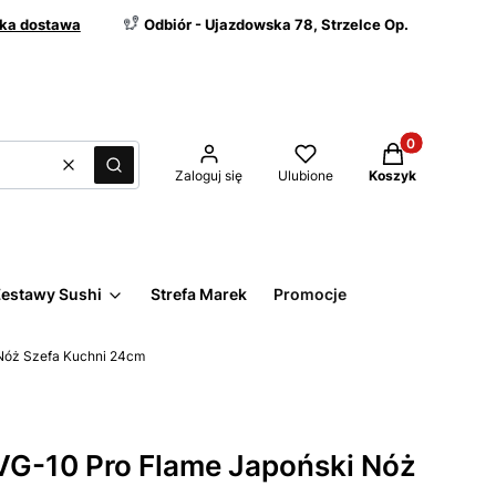
ka dostawa
Odbiór - Ujazdowska 78, Strzelce Op.
Produkty w kos
Wyczyść
Szukaj
Zaloguj się
Ulubione
Koszyk
estawy Sushi
Strefa Marek
Promocje
Nóż Szefa Kuchni 24cm
VG-10 Pro Flame Japoński Nóż