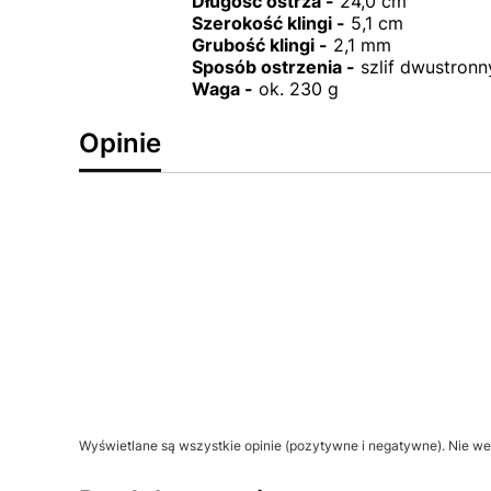
Długość ostrza -
24,0 cm
Szerokość klingi -
5,1 cm
Grubość klingi -
2,1 mm
Sposób ostrzenia -
szlif dwustronn
Waga -
ok. 230 g
Opinie
Wyświetlane są wszystkie opinie (pozytywne i negatywne). Nie wer