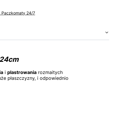
t Paczkomaty 24/7
 24cm
ia
i
plastrowania
rozmaitych
uże płaszczyzny, i odpowiednio