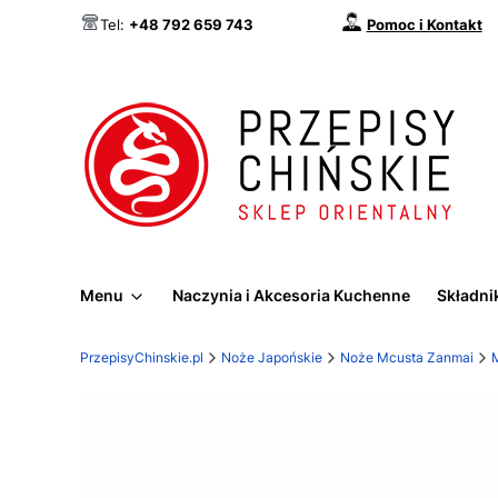
Pomoc i Kontakt
Tel:
+48 792 659 743
Menu
Naczynia i Akcesoria Kuchenne
Składnik
PrzepisyChinskie.pl
Noże Japońskie
Noże Mcusta Zanmai