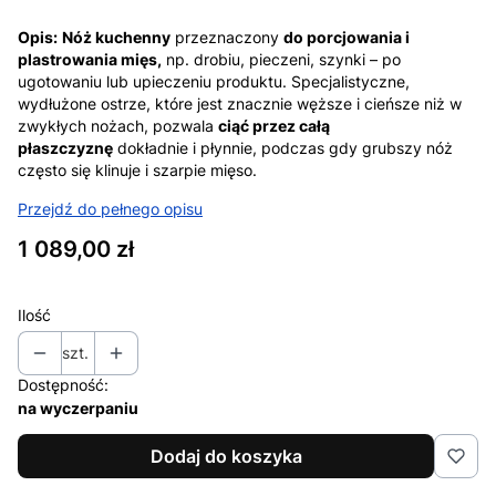
Opis:
Nóż kuchenny
przeznaczony
do porcjowania i
plastrowania mięs,
np. drobiu, pieczeni, szynki – po
ugotowaniu lub upieczeniu produktu. Specjalistyczne,
wydłużone ostrze, które jest znacznie węższe i cieńsze niż w
zwykłych nożach, pozwala
ciąć przez całą
płaszczyznę
dokładnie i płynnie, podczas gdy grubszy nóż
często się klinuje i szarpie mięso.
Przejdź do pełnego opisu
Cena
1 089,00 zł
Ilość
szt.
Dostępność:
na wyczerpaniu
Dodaj do koszyka