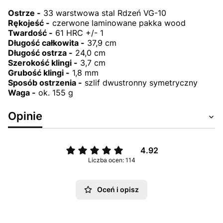
Ostrze -
33 warstwowa stal Rdzeń VG-10
Rękojeść -
czerwone laminowane pakka wood
Twardość -
61 HRC +/- 1
Długość całkowita -
37,9 cm
Długość ostrza -
24,0 cm
Szerokość klingi -
3,7 cm
Grubość klingi -
1,8 mm
Sposób ostrzenia -
szlif dwustronny symetryczny
Waga -
ok. 155 g
Opinie
4.92
Liczba ocen: 114
Oceń i opisz