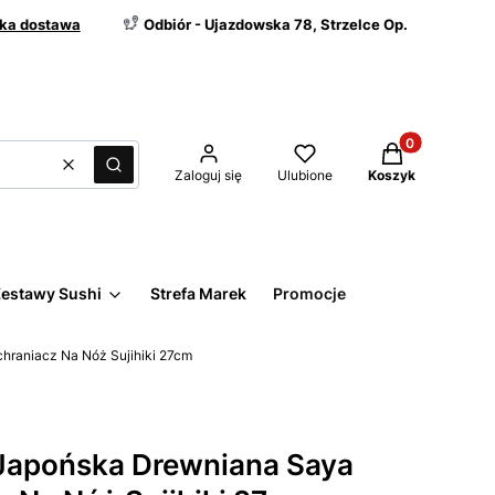
ka dostawa
Odbiór - Ujazdowska 78, Strzelce Op.
Produkty w kos
Wyczyść
Szukaj
Zaloguj się
Ulubione
Koszyk
estawy Sushi
Strefa Marek
Promocje
hraniacz Na Nóż Sujihiki 27cm
Japońska Drewniana Saya