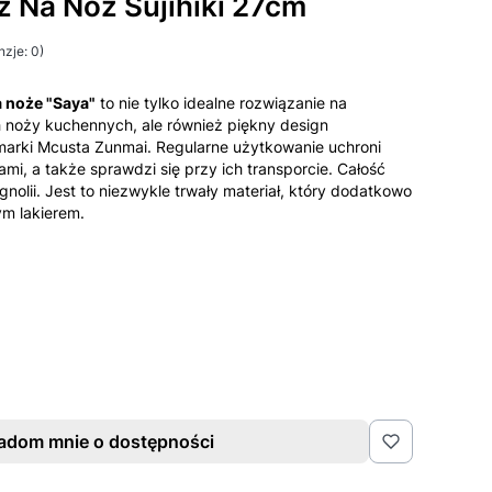
z Na Nóż Sujihiki 27cm
zje: 0)
 noże "Saya"
to nie tylko idealne rozwiązanie na
noży kuchennych, ale również piękny design
 marki Mcusta Zunmai. Regularne użytkowanie uchroni
mi, a także sprawdzi się przy ich transporcie. Całość
olii. Jest to niezwykle trwały materiał, który dodatkowo
ym lakierem.
adom mnie o dostępności