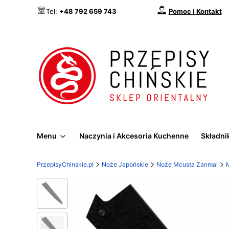
Pomoc i Kontakt
Tel:
+48 792 659 743
Menu
Naczynia i Akcesoria Kuchenne
Składnik
PrzepisyChinskie.pl
Noże Japońskie
Noże Mcusta Zanmai