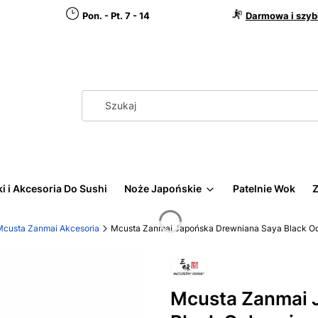
Pon. - Pt. 7 - 14
Darmowa i szyb
i i Akcesoria Do Sushi
Noże Japońskie
Patelnie Wok
Z
Mcusta Zanmai Akcesoria
Mcusta Zanmai Japońska Drewniana Saya Black Oc
Mcusta Zanmai 