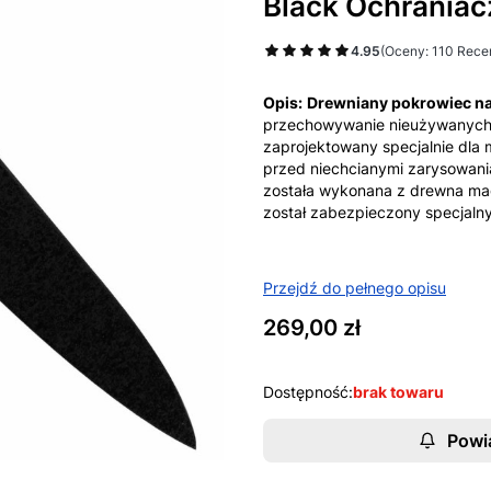
Black Ochraniac
4.95
(Oceny: 110 Recen
Opis:
Drewniany pokrowiec na
przechowywanie nieużywanych 
zaprojektowany specjalnie dla
przed niechcianymi zarysowania
została wykonana z drewna magn
został zabezpieczony specjaln
Przejdź do pełnego opisu
Cena
269,00 zł
Dostępność:
brak towaru
Powi