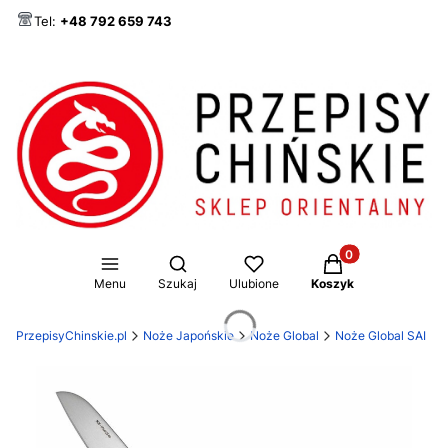
Tel:
+48 792 659 743
Produkty w koszy
Otwórz wyszukiwarkę
Menu
Szukaj
Ulubione
Koszyk
PrzepisyChinskie.pl
Noże Japońskie
Noże Global
Noże Global SAI