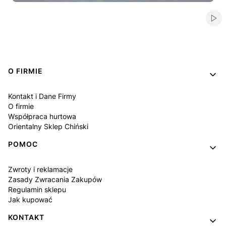
Naciśnij Enter lub spację, aby otworzyć stronę.
Naciśnij Enter lub spację, aby otworzyć stronę.
Naciśnij Enter lub spację, aby otworzyć stronę.
Naciśnij Enter lub spację, aby otworzyć stronę.
Naciśnij Enter lub spację, aby otworzyć stronę.
Włą
Linki w stopce
O FIRMIE
Kontakt i Dane Firmy
O firmie
Współpraca hurtowa
Orientalny Sklep Chiński
POMOC
Zwroty i reklamacje
Zasady Zwracania Zakupów
Regulamin sklepu
Jak kupować
KONTAKT