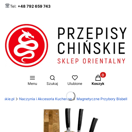
Tel:
+48 792 659 743
Produkty w koszy
Otwórz wyszukiwarkę
Menu
Szukaj
Ulubione
Koszyk
inskie.pl
Naczynia i Akcesoria Kuchenne
Magnetyczne Przybory Bisbell