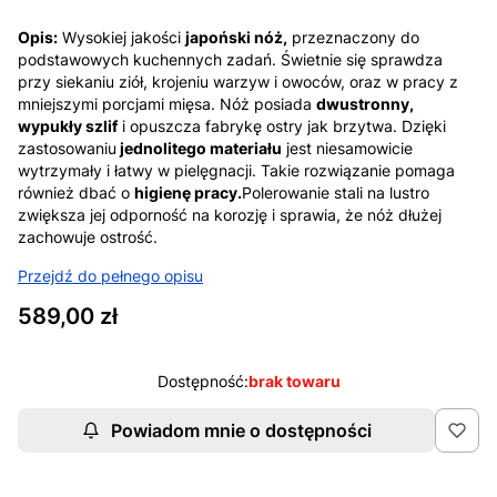
Opis:
Wysokiej jakości
japoński nóż,
przeznaczony do
podstawowych kuchennych zadań. Świetnie się sprawdza
przy siekaniu ziół, krojeniu warzyw i owoców, oraz w pracy z
mniejszymi porcjami mięsa. Nóż posiada
dwustronny,
wypukły szlif
i opuszcza fabrykę ostry jak brzytwa. Dzięki
zastosowaniu
jednolitego materiału
jest niesamowicie
wytrzymały i łatwy w pielęgnacji. Takie rozwiązanie pomaga
również dbać o
higienę pracy.
Polerowanie stali na lustro
zwiększa jej odporność na korozję i sprawia, że nóż dłużej
zachowuje ostrość.
Przejdź do pełnego opisu
Cena
589,00 zł
Dostępność:
brak towaru
Powiadom mnie o dostępności