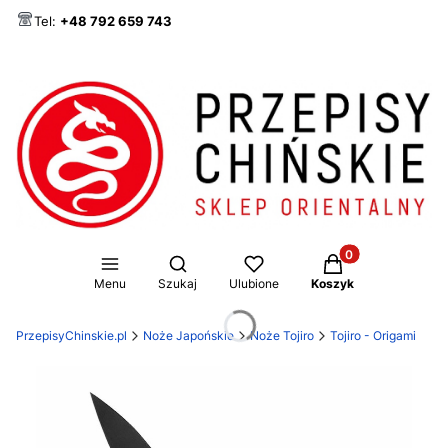
Tel:
+48 792 659 743
Produkty w koszy
Otwórz wyszukiwarkę
Menu
Szukaj
Ulubione
Koszyk
PrzepisyChinskie.pl
Noże Japońskie
Noże Tojiro
Tojiro - Origami