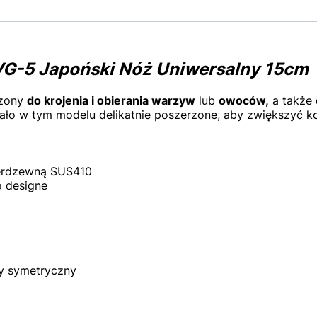
-5 Japoński Nóż Uniwersalny 15cm
zony
do krojenia i obierania warzyw
lub
owoców,
a także 
ało w tym modelu delikatnie poszerzone, aby zwiększyć k
ierdzewną SUS410
 designe
y symetryczny