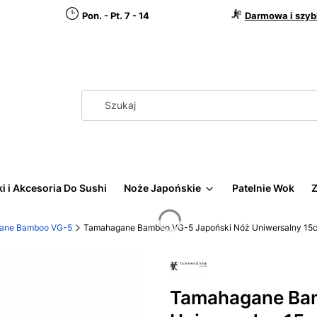
Pon. - Pt. 7 - 14
Darmowa i szyb
i i Akcesoria Do Sushi
Noże Japońskie
Patelnie Wok
Z
ane Bamboo VG-5
Tamahagane Bamboo VG-5 Japoński Nóż Uniwersalny 15
Tamahagane Bam