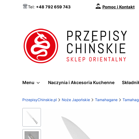
Pomoc i Kontakt
Tel:
+48 792 659 743
Menu
Naczynia i Akcesoria Kuchenne
Składnik
PrzepisyChinskie.pl
Noże Japońskie
Tamahagane
Tamahag