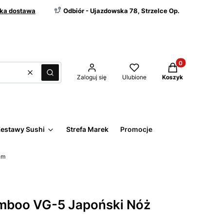
ka dostawa
Odbiór - Ujazdowska 78, Strzelce Op.
Produkty w kos
Wyczyść
Szukaj
Zaloguj się
Ulubione
Koszyk
estawy Sushi
Strefa Marek
Promocje
cm
boo VG-5 Japoński Nóż