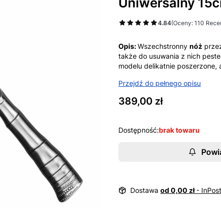
Uniwersalny 15
4.84
(Oceny: 110 Recen
Opis:
Wszechstronny
nóż
prze
także do usuwania z nich peste
modelu delikatnie poszerzone,
Przejdź do pełnego opisu
Cena
389,00 zł
Dostępność:
brak towaru
Powi
Dostawa
od 0,00 zł
- InPos