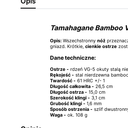
Opis
Tamahagane Bamboo VG
Opis:
Wszechstronny
nóż
przeznac
gniazd. Krótkie,
cienkie ostrze
zost
Dane techniczne:
Ostrze -
rdzeń VG-5 okuty stalą n
Rękojeść -
stal nierdzewna bamboo
Twardość -
61 HRC +/- 1
Długość całkowita -
26,5 cm
Długość ostrza -
15,0 cm
Szerokość klingi -
3,1 cm
Grubość klingi -
1,6 mm
Sposób ostrzenia -
szlif dwustronn
Waga -
ok. 108 g