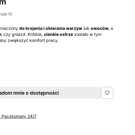
cm
zje: 0)
znaczony
do krojenia i obierania warzyw
lub
owoców,
a
k czy gniazd. Krótkie,
cienkie ostrze
zostało w tym
 aby zwiększyć komfort pracy.
adom mnie o dostępności
t Paczkomaty 24/7