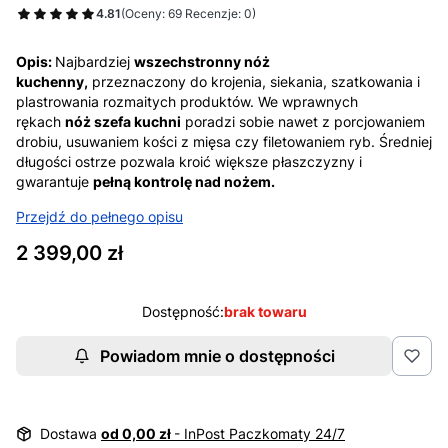
4.81
(Oceny: 69 Recenzje: 0)
Opis:
Najbardziej
wszechstronny nóż
kuchenny,
przeznaczony do krojenia, siekania, szatkowania i
plastrowania rozmaitych produktów. We wprawnych
rękach
nóż szefa kuchni
poradzi sobie nawet z porcjowaniem
drobiu, usuwaniem kości z mięsa czy filetowaniem ryb. Średniej
długości ostrze pozwala kroić większe płaszczyzny i
gwarantuje
pełną kontrolę nad nożem.
Przejdź do pełnego opisu
Cena
2 399,00 zł
Dostępność:
brak towaru
Powiadom mnie o dostępności
Dostawa
od 0,00 zł
- InPost Paczkomaty 24/7