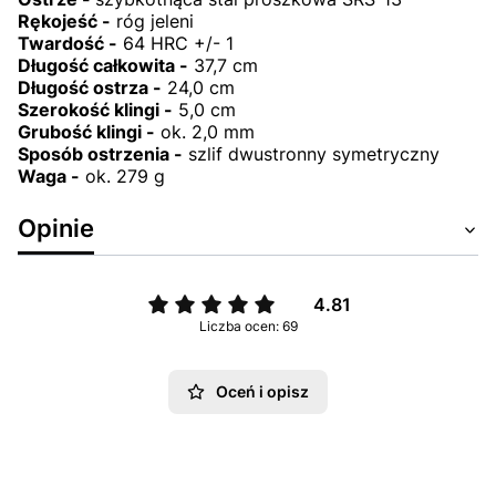
Rękojeść -
róg jeleni
Twardość -
64 HRC +/- 1
Długość całkowita -
37,7 cm
Długość ostrza -
24,0 cm
Szerokość klingi -
5,0 cm
Grubość klingi -
ok. 2,0 mm
Sposób ostrzenia -
szlif dwustronny symetryczny
Waga -
ok. 279 g
Opinie
4.81
Liczba ocen: 69
Oceń i opisz