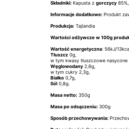
Składniki:
Kapusta z
gorczycy
85%, 
Informacje dodatkowe:
Produkt zaw
Produkcja:
Tajlandia
Wartości odżywcze w 100g produk
Wartość energetyczna
: 56kJ/13kca
Tłuszcz
0g,
w tym kwasy tłuszczowe nasycone 
Węglowodany
2,6g,
w tym cukry 2,3g,
Białko
0,7g,
Sól
0,8g.
Masa netto:
350g
Masa po odsączeniu:
300g
Sposób przechowywania:
Przechow