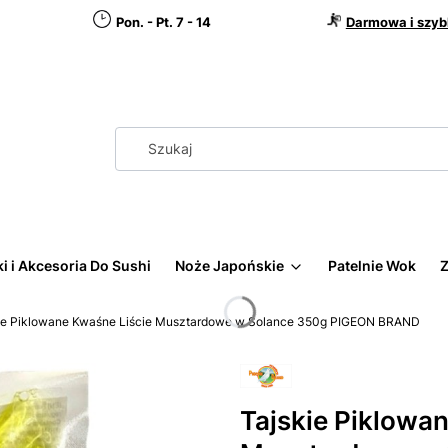
Pon. - Pt. 7 - 14
Darmowa i szyb
i i Akcesoria Do Sushi
Noże Japońskie
Patelnie Wok
Z
ie Piklowane Kwaśne Liście Musztardowe w Solance 350g PIGEON BRAND
Tajskie Piklowa