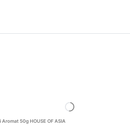
Sezam Biały Do Sushi Łuskany Orzechowy Smak i Aromat 50g HOUSE OF ASIA