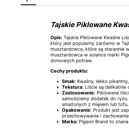
Tajskie Piklowane Kw
Opis:
Tajskie Piklowane Kwaśne Liśc
który jest popularny zarówno w Tajl
musztardowca, które są starannie w
musztardowca w solance marki Pig
domowych potraw.
Cechy produktu:
Smak:
Kwaśny, lekko pikantny,
Tekstura:
Liście są delikatnie 
Zastosowanie:
Piklowane liśc
samodzielny dodatek do ryżu. 
smażonych z mięsem lub tofu.
Opakowanie:
Produkt jest za
przechowywanie i zachowanie 
Marka:
Pigeon Brand to znana 