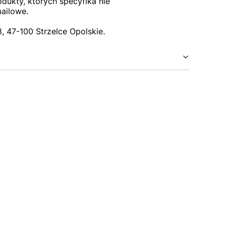
dukty, których specyfika nie
mailowe.
 47-100 Strzelce Opolskie
.