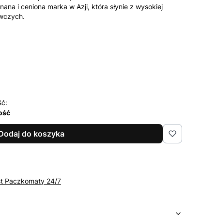
ana i ceniona marka w Azji, która słynie z wysokiej
wczych.
ść:
lość
Dodaj do koszyka
st Paczkomaty 24/7