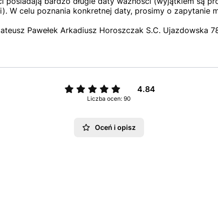
 posiadają bardzo długie daty ważności (wyjątkiem są pro
). W celu poznania konkretnej daty, prosimy o zapytanie 
ateusz Pawełek Arkadiusz Horoszczak S.C. Ujazdowska 78,
4.84
Liczba ocen: 90
Oceń i opisz