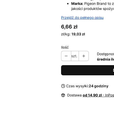
Marka:
Pigeon Brand to zn
jakości produktów spoży
Przejdź do pełnego opisu
Cena
6,66 zł
zł/kg:
19,03 zł
Ilość
Dostępno
szt.
średnia i
Czas wysyłki:
24 godziny
Dostawa
od 14,90 zł
- InPo