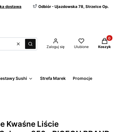
ka dostawa
Odbiór - Ujazdowska 78, Strzelce Op.
Produkty w kos
Wyczyść
Szukaj
Zaloguj się
Ulubione
Koszyk
estawy Sushi
Strefa Marek
Promocje
ne Kwaśne Liście