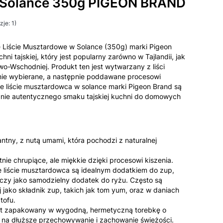
 Solance 350g PIGEON BRAND
je: 1)
 Liście Musztardowe w Solance (350g) marki Pigeon
ni tajskiej, który jest popularny zarówno w Tajlandii, jak
owo-Wschodniej. Produkt ten jest wytwarzany z liści
nie wybierane, a następnie poddawane procesowi
ne liście musztardowca w solance marki Pigeon Brand są
ie autentycznego smaku tajskiej kuchni do domowych
ntny, z nutą umami, która pochodzi z naturalnej
tnie chrupiące, ale miękkie dzięki procesowi kiszenia.
 liście musztardowca są idealnym dodatkiem do zup,
czy jako samodzielny dodatek do ryżu. Często są
 jako składnik zup, takich jak tom yum, oraz w daniach
tofu.
st zapakowany w wygodną, hermetyczną torebkę o
na dłuższe przechowywanie i zachowanie świeżości.