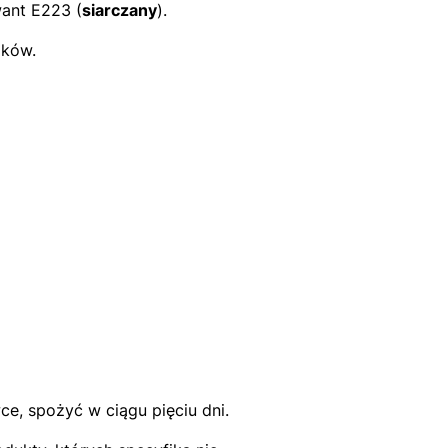
want E223 (
siarczany
).
ików.
, spożyć w ciągu pięciu dni.