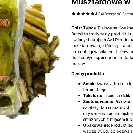
Musztardowe w
4.84
(Oceny: 90 Recenz
Opis:
Tajskie Piklowane Kwaśne
Brand to tradycyjny produkt kuch
i w innych krajach Azji Południ
musztardowca, które są staran
fermentacji w solance. Piklowa
doskonałym sposobem na dodan
potraw.
Cechy produktu:
Smak:
Kwaśny, lekko pika
fermentacji.
Tekstura:
Liście są delika
Zastosowanie:
Piklowane
sałatek, dań smażonych, 
używane w kuchni tajskiej
smażonych z mięsem lub 
Opakowanie:
Produkt je
wadze 350g, co pozwala 