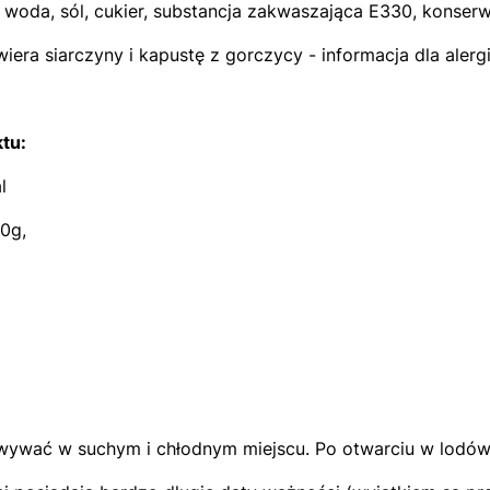
woda, sól, cukier, substancja zakwaszająca E330, konser
iera siarczyny i kapustę z gorczycy - informacja dla alerg
tu:
l
0g,
ywać w suchym i chłodnym miejscu. Po otwarciu w lodówce