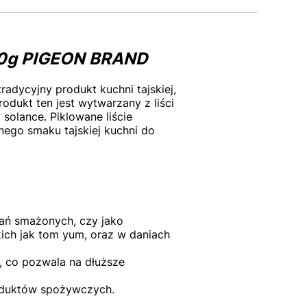
350g PIGEON BRAND
adycyjny produkt kuchni tajskiej,
rodukt ten jest wytwarzany z liści
solance. Piklowane liście
ego smaku tajskiej kuchni do
dań smażonych, czy jako
kich jak tom yum, oraz w daniach
 co pozwala na dłuższe
roduktów spożywczych.