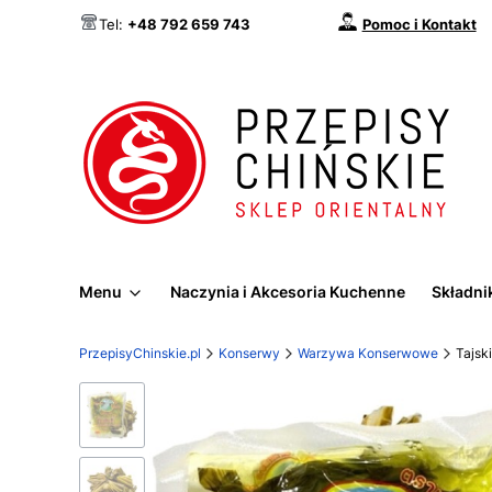
Pomoc i Kontakt
Tel:
+48 792 659 743
Menu
Naczynia i Akcesoria Kuchenne
Składnik
PrzepisyChinskie.pl
Konserwy
Warzywa Konserwowe
Tajsk