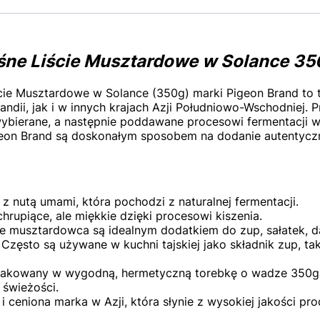
aśne Liście Musztardowe w Solance 
ie Musztardowe w Solance (350g) marki Pigeon Brand to tr
andii, jak i w innych krajach Azji Południowo-Wschodniej. P
ybierane, a następnie poddawane procesowi fermentacji w 
eon Brand są doskonałym sposobem na dodanie autentyczn
 z nutą umami, która pochodzi z naturalnej fermentacji.
chrupiące, ale miękkie dzięki procesowi kiszenia.
ie musztardowca są idealnym dodatkiem do zup, sałatek, 
Często są używane w kuchni tajskiej jako składnik zup, ta
pakowany w wygodną, hermetyczną torebkę o wadze 350g,
świeżości.
i ceniona marka w Azji, która słynie z wysokiej jakości p