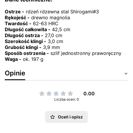
Ostrze -
rdzeń rdzewna stal Shirogami#3
Rękojeść -
drewno magnolia
Twardość -
62-63 HRC
Długość całkowita -
42,5 cm
Długość ostrza -
27,0 cm
Szerokość klingi -
3,0 cm
Grubość klingi -
3,9 mm
Sposób ostrzenia -
szlif jednostronny praworęczny
Waga -
ok. 197 g
Opinie
0.00
Liczba ocen: 0
Oceń i opisz