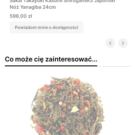
Sakai Takayuki Kasumi Shirogami#3 Japoński
Nóż Yanagiba 24cm
Cena
599,00 zł
Powiadom mnie o dostępności
Co może cię zainteresować...