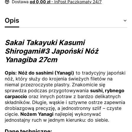
Dostawa
od 0,00 zł
- InPost Paczkomaty 24/7
Opis
Sakai Takayuki Kasumi
Shirogami#3 Japoński Nóż
Yanagiba 27cm
Opis:
Nóż do sashimi (Yanagi)
to tradycyjny japoński
nóż, który służy do krojenia świeżych filetów na
niemal przezroczyste plastry. Znakomicie się
sprawdza podczas przygotowywania
sushi, rybnego
carpaccio
oraz innych potraw z bardzo delikatnych
składników. Długie, wąskie i sztywne ostrze zapewnia
drobiazgową precyzję, a jednostronny szlif – czyste
cięcie.
Nożem Yanagi
najlepiej wykonywać
jednostajny ruch w jednym kierunku: do siebie.
Dane techniczne: