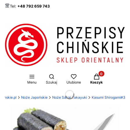
Tel:
+48 792 659 743
Produkty w koszy
Otwórz wyszukiwarkę
Menu
Szukaj
Ulubione
Koszyk
hinskie.pl
Noże Japońskie
Noże Sakai Takayuki
Kasumi Shirogami#3