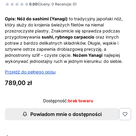
0.00
(Oceny: 0 Recenzje: 0)
Opis:
Nóż do sashimi (Yanagi)
to tradycyjny japoński nóż,
który służy do krojenia świeżych filetów na niemal
przezroczyste plastry. Znakomicie się sprawdza podczas
przygotowywania
sushi, rybnego carpaccio
oraz innych
potraw z bardzo delikatnych składników. Długie, wąskie i
sztywne ostrze zapewnia drobiazgową precyzję, a
jednostronny szlif – czyste cięcie.
Nożem Yanagi
najlepiej
wykonywać jednostajny ruch w jednym kierunku: do siebie.
Przejdź do pełnego opisu
Cena
789,00 zł
Dostępność:
brak towaru
Powiadom mnie o dostępności