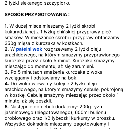
2 łyżki siekanego szczypiorku
SPOSÓB PRZYGOTOWANIA :
1.
W dużej misce mieszamy 2 łyżki skrobi
kukurydzianej z 1 łyżką chińskiej przyprawy pięć
smaków. W mieszance skrobi i przypraw obtaczamy
350g mięsa z kurczaka w kostkach.
2.
W
patelni wok
rozgrzewamy 2 łyżki oleju
arachidowego, na którym smażymy przyprawionego
kurczaka przez około 5 minut. Kurczaka smażymy
mieszając do momentu, aż się zarumieni.
3.
Po 5 minutach smażenia kurczaka z woka
wyciągamy i odstawiamy na bok.
4.
Do woka wlewamy kolejne 2 łyżki oleju
arachidowego, na którym smażymy cebulę, pokrojoną
w kostkę. Cebulę smażymy mieszając przez około 1
minutę, aż się zeszkli.
5.
Następnie do cebuli dodajemy: 200g ryżu
jaśminowego (niegotowanego), 600ml bulionu
drobiowego oraz 1/2 łyżeczki kurkumy w proszku.
Wszystko dokładnie mieszamy, zagotowujemy i