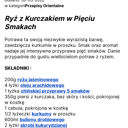
w kategorii
Przepisy Orientalne
Ryż z Kurczakiem w Pięciu
Smakach
Potrawa ta swoją niezwykle wyrazistą barwę,
zawdzięcza kurkumie w proszku. Smak oraz aromat
nadaje jej intensywna przyprawa pięć smaków. Danie
przypadnie do gustu wielbicielom potraw z ryżem.
SKŁADNIKI :
200g
ryżu jaśminowego
4 łyżki
oleju arachidowego
1 łyżka
chińskiej przyprawy 5 smaków
350g piersi z kurczaka, bez skóry i kości, pokrojonej
w kostkę
1 cebula, pokrojona w kostkę
1/2 łyżeczki
kurkumy
w proszku
600ml
bulionu drobiowego
2 łyżki
skrobi kukurydzianej