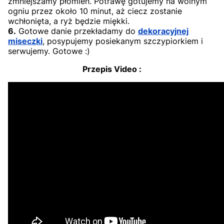
zmniejszamy płomień. Potrawę gotujemy na wolnym
ogniu przez około 10 minut, aż ciecz zostanie
wchłonięta, a ryż będzie miękki.
6.
Gotowe danie przekładamy do
dekoracyjnej
miseczki
, posypujemy posiekanym szczypiorkiem i
serwujemy. Gotowe :)
Przepis Video :