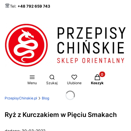
Tel:
+48 792 659 743
Produkty w koszy
Otwórz wyszukiwarkę
Menu
Szukaj
Ulubione
Koszyk
PrzepisyChinskie.pl
Blog
Ryż z Kurczakiem w Pięciu Smakach
dodano: 30-03-2022