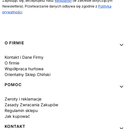
Zapisując się, akceptujesz nasz
Regulamin
(w zakresie dotyczącym
Newslettera). Przetwarzanie danych odbywa się zgodnie z
Polityką
prywatności
.
Linki w stopce
O FIRMIE
Kontakt i Dane Firmy
O firmie
Współpraca hurtowa
Orientalny Sklep Chiński
POMOC
Zwroty i reklamacje
Zasady Zwracania Zakupów
Regulamin sklepu
Jak kupować
KONTAKT