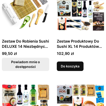
Zestaw Do Robienia Sushi
Zestaw Produktowy Do
DELUXE 14 Niezbędnych
Sushi XL 14 Produktów
Akcesoriów
Idealny Na Prezent
Cena
Cena
99,50 zł
102,90 zł
Powiadom mnie o
Do koszyka
dostępności