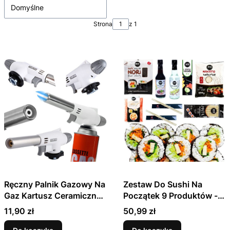
Domyślne
Strona
z 1
Ręczny Palnik Gazowy Na
Zestaw Do Sushi Na
Gaz Kartusz Ceramiczny
Początek 9 Produktów -
Lutalampa 1300°C
ALL IN ONE - STARTER
Cena
Cena
11,90 zł
50,99 zł