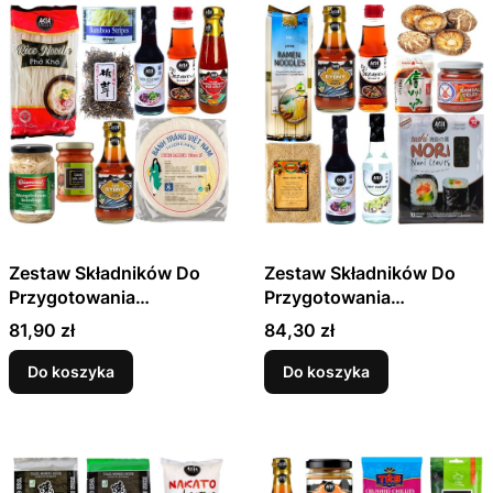
Zestaw Składników Do
Zestaw Składników Do
Przygotowania
Przygotowania
SAJGONEK Sajgonki
Japońskiej Zupy MISO
Cena
Cena
81,90 zł
84,30 zł
Spring Rolls 10
RAMEN 10 Produktów
Produktów
Do koszyka
Do koszyka