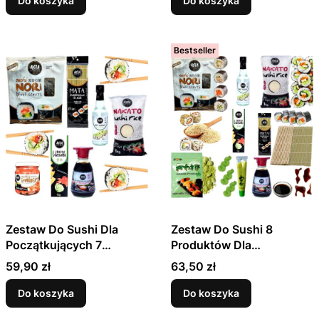
Do koszyka
Do koszyka
Bestseller
Zestaw Do Sushi Dla
Zestaw Do Sushi 8
Początkujących 7
Produktów Dla
Produktów - Rozmiar S
Początkujących
Cena
Cena
59,90 zł
63,50 zł
Do koszyka
Do koszyka