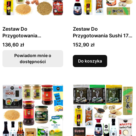
Zestaw Do
Zestaw Do
Przygotowania
Przygotowania Sushi 17
Tradycyjnej Aromatycznej
Produktów - Rozmiar XL
Cena
Cena
136,60 zł
152,90 zł
Wietnamskiej Zupy PHO
15 Produktów
Powiadom mnie o
Do koszyka
dostępności