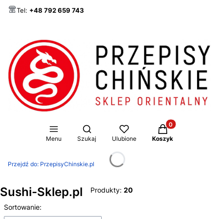
Tel:
+48 792 659 743
Produkty w koszy
Otwórz wyszukiwarkę
Menu
Szukaj
Ulubione
Koszyk
Przejdź do:
PrzepisyChinskie.pl
Sushi-Sklep.pl
Produkty:
20
Lista produktów
Sortowanie: