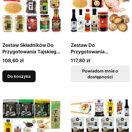
Zestaw Składników Do
Zestaw Do
Przygotowania Tajskiego
Przygotowania
Makaronu PAD THAI 14
Kremowego Tonkotsu
Cena
Cena
108,60 zł
117,80 zł
Produktów
HAKATA Fukuoki Ramen
14 Produktów
Powiadom mnie o
Do koszyka
dostępności