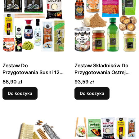
Zestaw Do
Zestaw Składników Do
Przygotowania Sushi 12
Przygotowania Ostrej
Produktów - Rozmiar M
Tajskiej Zupy
Cena
Cena
88,90 zł
93,59 zł
Krewetkowej TOM YUM
10 Produktów
Do koszyka
Do koszyka