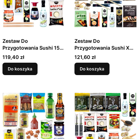
Zestaw Do
Zestaw Do
Przygotowania Sushi 15
Przygotowania Sushi XXL
Produktów - Rozmiar L
17 Produktów Na
Cena
Cena
119,40 zł
121,60 zł
PREZENT
Do koszyka
Do koszyka