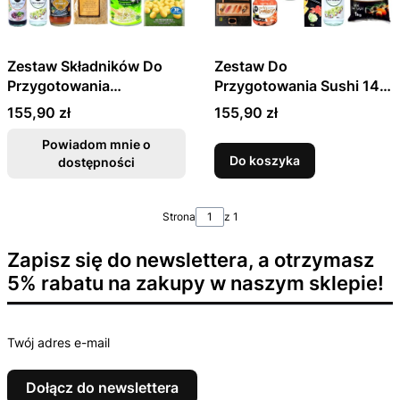
Zestaw Składników Do
Zestaw Do
Przygotowania
Przygotowania Sushi 14
Japońskiej Zupy
Produktów z Książką
Cena
Cena
155,90 zł
155,90 zł
TANTANMEN RAMEN 14
Produktów
Powiadom mnie o
Do koszyka
dostępności
Strona
z 1
Zapisz się do newslettera, a otrzymasz
5% rabatu na zakupy w naszym sklepie!
Twój adres e-mail
Dołącz do newslettera