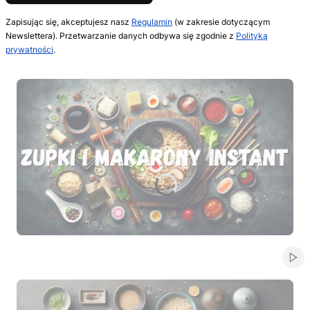
Zapisując się, akceptujesz nasz
Regulamin
(w zakresie dotyczącym
Newslettera). Przetwarzanie danych odbywa się zgodnie z
Polityką
prywatności
.
Naciśnij Enter lub spację, aby otworzyć stronę.
Naciśnij Enter lub spację, aby otworzyć stronę.
Naciśnij Enter lub spację, aby otworzyć stronę.
Naciśnij Enter lub spację, aby otworzyć stronę.
Naciśnij Enter lub spację, aby otworzyć stronę.
Włą