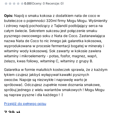
0.00
(Oceny: 0 Recenzje: 0)
Opis:
Napój o smaku kokosa z dodatkiem nata de coco w
buteleczce o pojemności 320ml firmy Mogu Mogu. Wyśmienity
i zdrowy napój pochodzący z Tajlandii podbijający serca na
całym świecie. Sekretem sukcesu jest połączenie smaku
pysznego owocowego soku z Nata de Coco. Zastanawiająca
nazwa Nata de Coco to nic innego jak galaretka kokosowa,
wyprodukowana w procesie fermentacji bogatej w minerały i
witaminy wody kokosowej. Sok zawarty w kokosie zawiera
witaminy i mikroelementy - potas, fosfor, magnez, wapń,
żelazo, kwas foliowy, witaminę C, witaminy z grupy B.
Galaretka w formie malutkich kosteczek sprawia, że z każdym
łykiem czujesz jakbyś wyłapywał kawałki pysznych
owoców. Napoje są niezwykłe i naprawdę warto je
spróbować. Odczujesz zupełnie nowe doznania smakowe,
spróbuj jednego z wielu wariantów smakowych ! Mogu Mogu
są napraw pyszne i dla każdego ! :)
Przejdź do pełnego opisu
Cena
7,39 zł