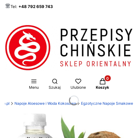
Tel:
+48 792 659 743
Produkty w koszy
Otwórz wyszukiwarkę
Menu
Szukaj
Ulubione
Koszyk
kie.pl
Napoje Aloesowe i Woda Kokosowa
Egzotyczne Napoje Smakowe