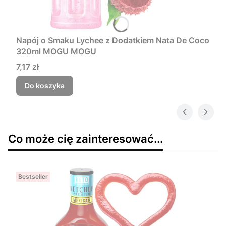
Napój o Smaku Lychee z Dodatkiem Nata De Coco
320ml MOGU MOGU
Cena
7,17 zł
Do koszyka
Co może cię zainteresować...
Bestseller