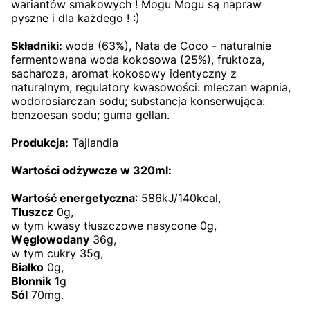
wariantów smakowych ! Mogu Mogu są napraw
pyszne i dla każdego ! :)
Składniki:
woda (63%), Nata de Coco - naturalnie
fermentowana woda kokosowa (25%), fruktoza,
sacharoza, aromat kokosowy identyczny z
naturalnym, regulatory kwasowości: mleczan wapnia,
wodorosiarczan sodu; substancja konserwująca:
benzoesan sodu; guma gellan.
Produkcja:
Tajlandia
Wartości odżywcze w 320ml:
Wartość energetyczna
: 586kJ/140kcal,
Tłuszcz
0g,
w tym kwasy tłuszczowe nasycone 0g,
Węglowodany
36g,
w tym cukry 35g,
Białko
0g,
Błonnik
1g
Sól
70mg.