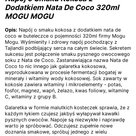
Dodatkiem Nata De Coco 320ml
MOGU MOGU
Opis:
Napój o smaku kokosa z dodatkiem nata de
coco w buteleczce o pojemności 320ml firmy Mogu
Mogu. Wyśmienity i zdrowy napój pochodzący z
Tajlandii podbijający serca na całym świecie. Sekretem
sukcesu jest połączenie smaku pysznego owocowego
soku z Nata de Coco. Zastanawiająca nazwa Nata de
Coco to nic innego jak galaretka kokosowa,
wyprodukowana w procesie fermentacji bogatej w
minerały i witaminy wody kokosowej. Sok zawarty w
kokosie zawiera witaminy i mikroelementy - potas,
fosfor, magnez, wapń, żelazo, kwas foliowy, witaminę
C, witaminy z grupy B.
Galaretka w formie malutkich kosteczek sprawia, że z
każdym łykiem czujesz jakbyś wyłapywał kawałki
pysznych owoców. Napoje są niezwykłe i naprawdę
warto je spróbować. Odczujesz zupełnie nowe
doznania smakowe, spróbuj jednego z wielu