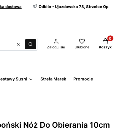
ka dostawa
Odbiór - Ujazdowska 78, Strzelce Op.
Produkty w kos
Wyczyść
Szukaj
Zaloguj się
Ulubione
Koszyk
estawy Sushi
Strefa Marek
Promocje
oński Nóż Do Obierania 10cm