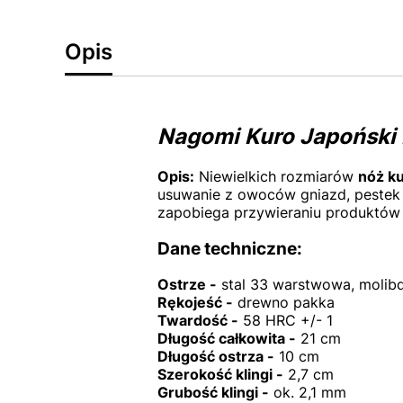
Opis
Nagomi Kuro Japoński
Opis:
Niewielkich rozmiarów
nóż k
usuwanie z owoców gniazd, pestek 
zapobiega przywieraniu produktów
Dane techniczne:
Ostrze -
stal 33 warstwowa, moli
Rękojeść -
drewno pakka
Twardość -
58 HRC +/- 1
Długość całkowita -
21 cm
Długość ostrza -
10 cm
Szerokość klingi -
2,7 cm
Grubość klingi -
ok. 2,1 mm