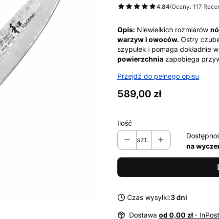
4.84
(Oceny: 117 Recen
Opis:
Niewielkich rozmiarów
nó
warzyw i owoców.
Ostry czube
szypułek i pomaga dokładnie w
powierzchnia
zapobiega przyw
Przejdź do pełnego opisu
Cena
589,00 zł
Ilość
Dostępno
szt.
na wycze
Czas wysyłki:
3 dni
Dostawa
od 0,00 zł
- InPos