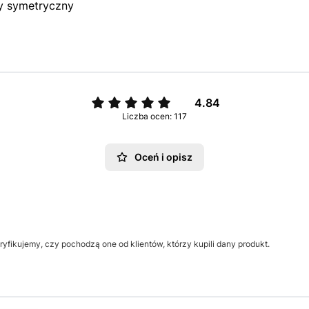
ny symetryczny
4.84
Liczba ocen: 117
Oceń i opisz
yfikujemy, czy pochodzą one od klientów, którzy kupili dany produkt.