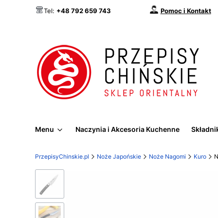
Pomoc i Kontakt
Tel:
+48 792 659 743
Menu
Naczynia i Akcesoria Kuchenne
Składnik
PrzepisyChinskie.pl
Noże Japońskie
Noże Nagomi
Kuro
N