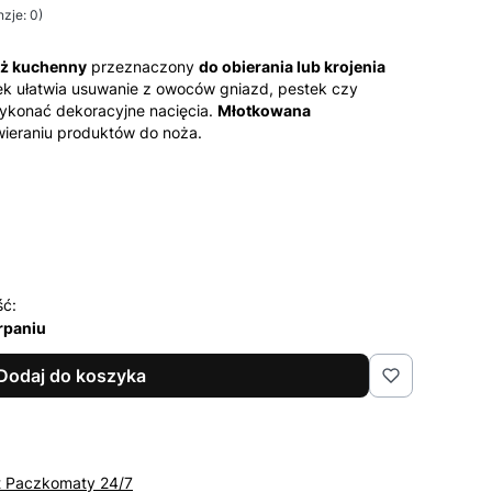
zje: 0)
ż kuchenny
przeznaczony
do obierania lub krojenia
k ułatwia usuwanie z owoców gniazd, pestek czy
ykonać dekoracyjne nacięcia.
Młotkowana
ieraniu produktów do noża.
ść:
rpaniu
Dodaj do koszyka
t Paczkomaty 24/7