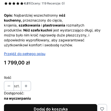
4.81
(Oceny: 119 Recenzje: 0)
Opis:
Najbardziej wszechstronny
nóż
kuchenny,
przeznaczony do cięcia,
krojenia,
szatkowania
i
plastrowania
rozmaitych
produktów.
Nóż szefa kuchni
jest wystarczająco długi, aby
można było nim kroić naprawdę duże płaszczyzny, i
odpowiednio wyprofilowany, aby zagwarantować
użytkownikowi komfort i swobodę ruchów.
Przejdź do pełnego opisu
Cena
1 799,00 zł
Ilość
szt.
Dostępność:
na wyczerpaniu
Dodaj do koszyka