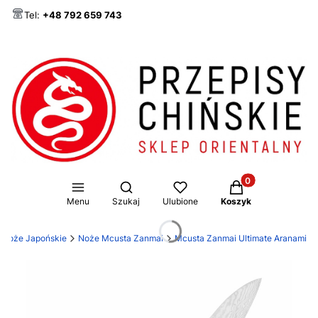
Tel:
+48 792 659 743
Produkty w koszy
Otwórz wyszukiwarkę
Menu
Szukaj
Ulubione
Koszyk
Noże Japońskie
Noże Mcusta Zanmai
Mcusta Zanmai Ultimate Aranami