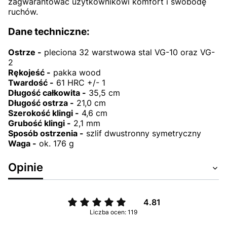
zagwarantować użytkownikowi komfort i swobodę
ruchów.
Dane techniczne:
Ostrze -
pleciona 32 warstwowa stal VG-10 oraz VG-
2
Rękojeść -
pakka wood
Twardość -
61 HRC +/- 1
Długość całkowita -
35,5 cm
Długość ostrza -
21,0 cm
Szerokość klingi -
4,6 cm
Grubość klingi -
2,1 mm
Sposób ostrzenia -
szlif dwustronny symetryczny
Waga -
ok. 176 g
Opinie
4.81
Liczba ocen: 119